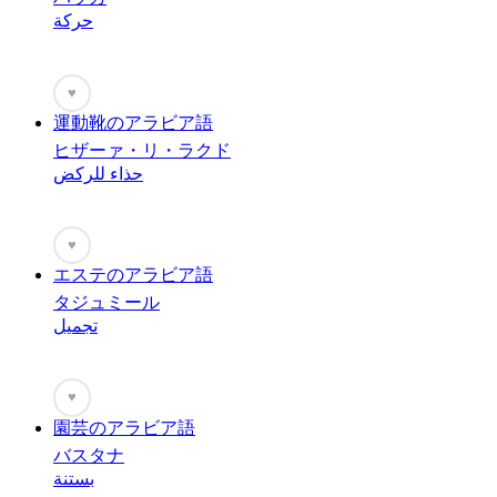
حركة
♥
運動靴のアラビア語
ヒザーァ・リ・ラクド
حذاء للركض
♥
エステのアラビア語
タジュミール
تجميل
♥
園芸のアラビア語
バスタナ
بستنة