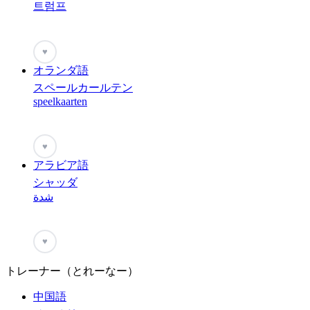
트럼프
♥
オランダ語
スペールカールテン
speelkaarten
♥
アラビア語
シャッダ
شدة
♥
トレーナー（とれーなー）
中国語