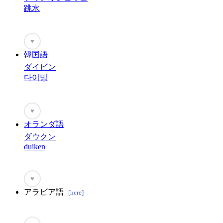
跳水
♥
韓国語
ダイビン
다이빙
♥
オランダ語
ダウクン
duiken
♥
アラビア語
[here]