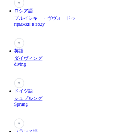
♥
ロシア語
プルイシキー・ヴヴォードゥ
прыжки в воду
♥
英語
ダイヴィング
diving
♥
ドイツ語
シュプルング
Sprung
♥
フランス語