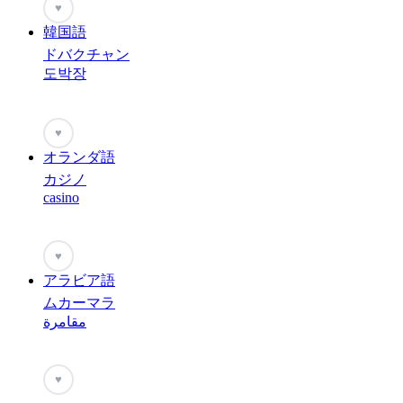
♥
韓国語
ドバクチャン
도박장
♥
オランダ語
カジノ
casino
♥
アラビア語
ムカーマラ
مقامرة
♥