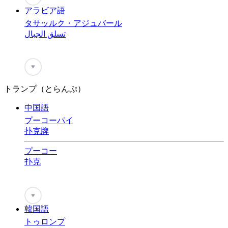
アラビア語
タサッルク・アジュバール
تسلق الجبال
♥
トランプ（とらんぷ）
中国語
プーコーパイ
扑克牌
プーコー
扑克
♥
韓国語
トゥロンプ