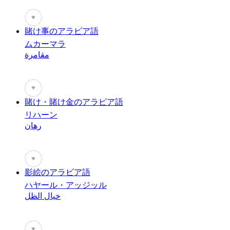
♥
賭け事のアラビア語
ムカーマラ
مقامرة
♥
賭け・賭け金のアラビア語
リハーン
رهان
♥
影絵のアラビア語
ハヤール・アッジッル
خيال الظل
♥