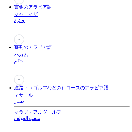
賞金のアラビア語
ジャーイザ
جائزة
♥
審判のアラビア語
ハカム
حكم
♥
進路・（ゴルフなどの）コースのアラビア語
マサール
مسار
マラブ・アルグールフ
ملعب الغولف