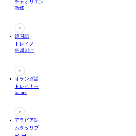
チャオリエン
教练
♥
韓国語
トレイノ
트레이너
♥
オランダ語
トレイナー
trainer
♥
アラビア語
ムダッリブ
مدرب