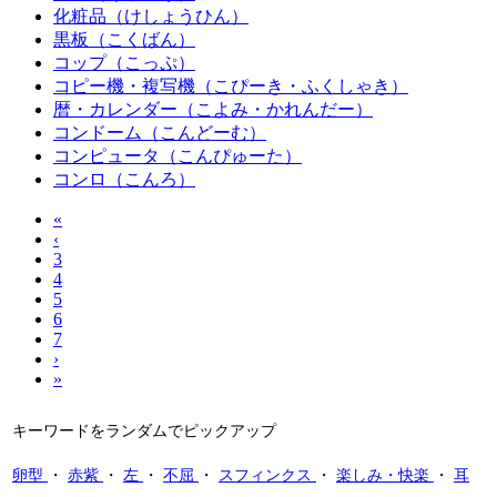
化粧品（けしょうひん）
黒板（こくばん）
コップ（こっぷ）
コピー機・複写機（こぴーき・ふくしゃき）
暦・カレンダー（こよみ・かれんだー）
コンドーム（こんどーむ）
コンピュータ（こんぴゅーた）
コンロ（こんろ）
«
‹
3
4
5
6
7
›
»
キーワードをランダムでピックアップ
卵型
・
赤紫
・
左
・
不屈
・
スフィンクス
・
楽しみ・快楽
・
耳