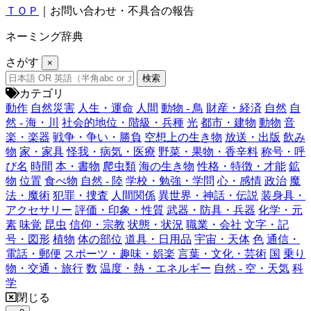
ＴＯＰ
｜お問い合わせ・不具合の報告
ネーミング辞典
さがす
×
カテゴリ
動作
自然災害
人生・運命
人間
動物 - 鳥
財産・経済
自然
自
然 - 海・川
社会的地位・階級・兵種
光
都市・建物
動物
音
楽・楽器
戦争・争い・勝負
空想上の生き物
放送・出版
飲み
物
家・家具
怪我・病気・医療
野菜・果物・香辛料
称号・呼
び名
時間
本・書物
爬虫類
海の生き物
性格・特徴・才能
鉱
物
位置
食べ物
自然 - 陸
学校・勉強・学問
心・感情
政治
魔
法・魔術
犯罪・捜査
人間関係
異世界・神話・伝説
装身具・
アクセサリー
評価・印象・性質
武器・防具・兵器
化学・元
素
味覚
昆虫
信仰・宗教
状態・状況
職業・会社
文字・記
号・図形
植物
体の部位
道具・日用品
宇宙・天体
色
通信・
電話・郵便
スポーツ・趣味・娯楽
言葉・文化・芸術
国
乗り
物・交通・旅行
数
温度・熱・エネルギー
自然 - 空・天気
科
学
閉じる