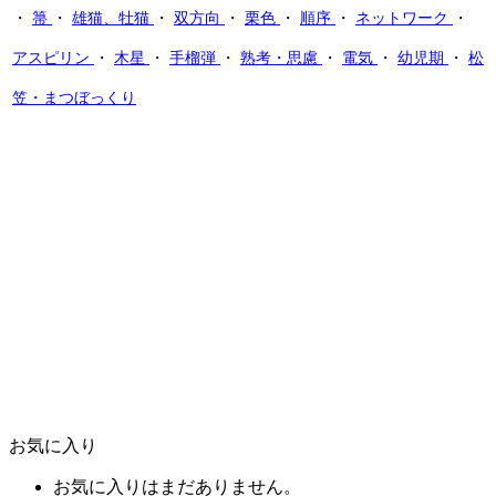
・
箒
・
雄猫、牡猫
・
双方向
・
栗色
・
順序
・
ネットワーク
・
アスピリン
・
木星
・
手榴弾
・
熟考・思慮
・
電気
・
幼児期
・
松
笠・まつぼっくり
お気に入り
お気に入りはまだありません。