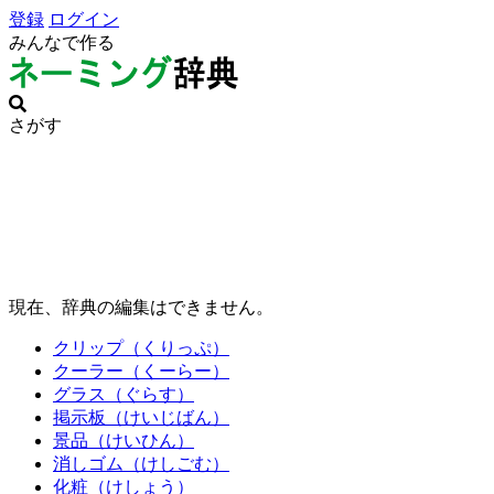
登録
ログイン
みんなで作る
さがす
現在、辞典の編集はできません。
クリップ（くりっぷ）
クーラー（くーらー）
グラス（ぐらす）
掲示板（けいじばん）
景品（けいひん）
消しゴム（けしごむ）
化粧（けしょう）