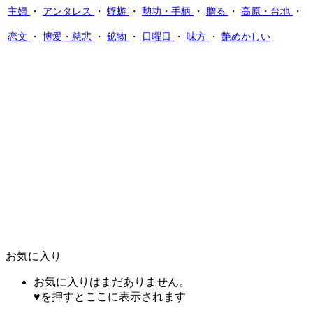
主婦
・
アンタレス
・
蜉蝣
・
勲功・手柄
・
贈る
・
高原・台地
・
恋文
・
博愛・慈悲
・
鉱物
・
日曜日
・
味方
・
艶めかしい
お気に入り
お気に入りはまだありません。
♥を押すとここに表示されます