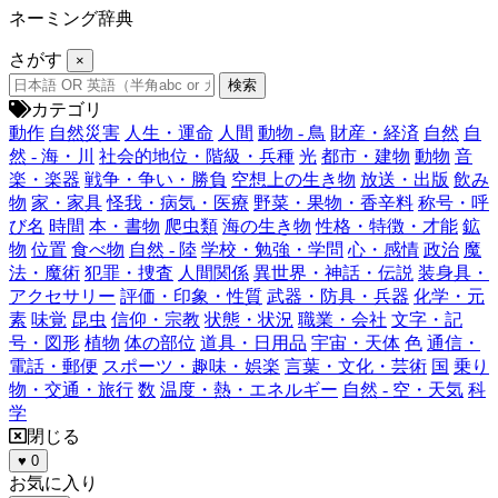
ネーミング辞典
さがす
×
カテゴリ
動作
自然災害
人生・運命
人間
動物 - 鳥
財産・経済
自然
自
然 - 海・川
社会的地位・階級・兵種
光
都市・建物
動物
音
楽・楽器
戦争・争い・勝負
空想上の生き物
放送・出版
飲み
物
家・家具
怪我・病気・医療
野菜・果物・香辛料
称号・呼
び名
時間
本・書物
爬虫類
海の生き物
性格・特徴・才能
鉱
物
位置
食べ物
自然 - 陸
学校・勉強・学問
心・感情
政治
魔
法・魔術
犯罪・捜査
人間関係
異世界・神話・伝説
装身具・
アクセサリー
評価・印象・性質
武器・防具・兵器
化学・元
素
味覚
昆虫
信仰・宗教
状態・状況
職業・会社
文字・記
号・図形
植物
体の部位
道具・日用品
宇宙・天体
色
通信・
電話・郵便
スポーツ・趣味・娯楽
言葉・文化・芸術
国
乗り
物・交通・旅行
数
温度・熱・エネルギー
自然 - 空・天気
科
学
閉じる
♥
0
お気に入り