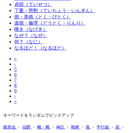
貞節（ていせつ）
丁重・慇懃（ていちょう・いんぎん）
徳・美徳（とく・びとく）
道徳・倫理（どうとく・りんり）
嘆き（なげき）
なぜ？（なぜ）
何？（なに）
なるほど！（なるほど）
«
‹
5
6
7
8
9
›
»
キーワードをランダムでピックアップ
鍬形虫
・
伯爵
・
蠅・蝿
・
神託
・
咆哮
・
夜
・
平行線
・
筋
・