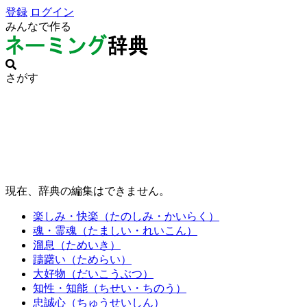
登録
ログイン
みんなで作る
さがす
現在、辞典の編集はできません。
楽しみ・快楽（たのしみ・かいらく）
魂・霊魂（たましい・れいこん）
溜息（ためいき）
躊躇い（ためらい）
大好物（だいこうぶつ）
知性・知能（ちせい・ちのう）
忠誠心（ちゅうせいしん）