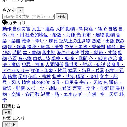
さがす
×
カテゴリ
動作
自然災害
人生・運命
人間
動物 - 鳥
財産・経済
自然
自
然 - 海・川
社会的地位・階級・兵種
光
都市・建物
動物
音
楽・楽器
戦争・争い・勝負
空想上の生き物
放送・出版
飲み
物
家・家具
怪我・病気・医療
野菜・果物・香辛料
称号・呼
び名
時間
本・書物
爬虫類
海の生き物
性格・特徴・才能
鉱
物
位置
食べ物
自然 - 陸
学校・勉強・学問
心・感情
政治
魔
法・魔術
犯罪・捜査
人間関係
異世界・神話・伝説
装身具・
アクセサリー
評価・印象・性質
武器・防具・兵器
化学・元
素
味覚
昆虫
信仰・宗教
状態・状況
職業・会社
文字・記
号・図形
植物
体の部位
道具・日用品
宇宙・天体
色
通信・
電話・郵便
スポーツ・趣味・娯楽
言葉・文化・芸術
国
乗り
物・交通・旅行
数
温度・熱・エネルギー
自然 - 空・天気
科
学
閉じる
♥
0
お気に入り
閉じる