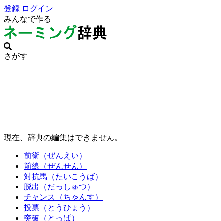
登録
ログイン
みんなで作る
さがす
現在、辞典の編集はできません。
前衛（ぜんえい）
前線（ぜんせん）
対抗馬（たいこうば）
脱出（だっしゅつ）
チャンス（ちゃんす）
投票（とうひょう）
突破（とっぱ）