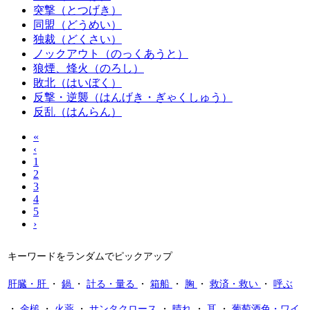
突撃（とつげき）
同盟（どうめい）
独裁（どくさい）
ノックアウト（のっくあうと）
狼煙、烽火（のろし）
敗北（はいぼく）
反撃・逆襲（はんげき・ぎゃくしゅう）
反乱（はんらん）
«
‹
1
2
3
4
5
›
キーワードをランダムでピックアップ
肝臓・肝
・
鍋
・
計る・量る
・
箱船
・
胸
・
救済・救い
・
呼ぶ
・
金槌
・
火薬
・
サンタクロース
・
晴れ
・
耳
・
葡萄酒色・ワイ