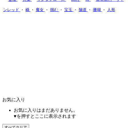
ンレッド
・
橇
・
魔女
・
掴む
・
宝玉
・
舗道
・
珊瑚
・
人形
お気に入り
お気に入りはまだありません。
♥を押すとここに表示されます
すべてクリア