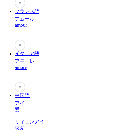
♥
フランス語
アムール
amour
♥
イタリア語
アモーレ
amore
♥
中国語
アイ
爱
リィェンアイ
恋爱