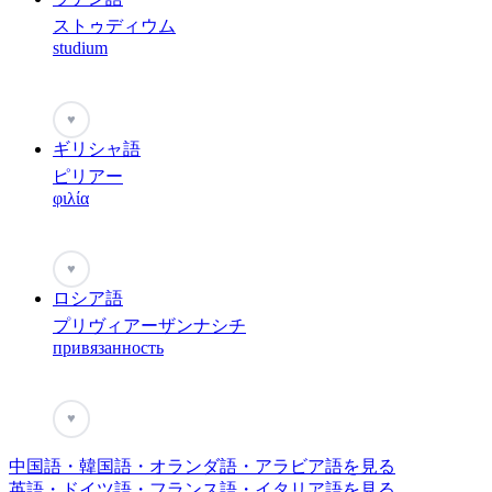
ストゥディウム
studium
♥
ギリシャ語
ピリアー
φιλία
♥
ロシア語
プリヴィアーザンナシチ
привязанность
♥
中国語・韓国語・オランダ語・アラビア語を見る
英語・ドイツ語・フランス語・イタリア語を見る