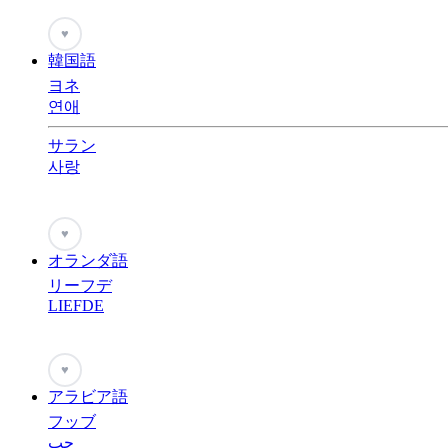
♥
韓国語
ヨネ
연애
サラン
사랑
♥
オランダ語
リーフデ
LIEFDE
♥
アラビア語
フッブ
حب