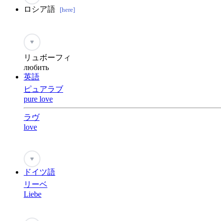
ロシア語
[here]
♥
リュボーフィ
любить
英語
ピュアラブ
pure love
ラヴ
love
♥
ドイツ語
リーベ
Liebe