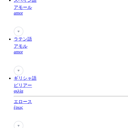
スペイン語
アモール
amor
♥
ラテン語
アモル
amor
♥
ギリシャ語
ピリアー
φιλία
エロース
έρως
♥