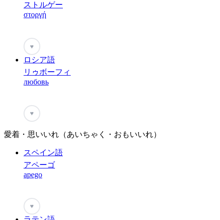
ストルゲー
στοργή
♥
ロシア語
リゥボーフィ
любовь
♥
愛着・思いいれ（あいちゃく・おもいいれ）
スペイン語
アペーゴ
apego
♥
ラテン語