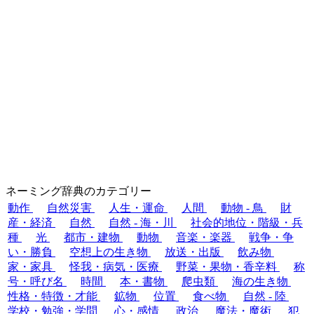
ネーミング辞典のカテゴリー
動作
自然災害
人生・運命
人間
動物 - 鳥
財
産・経済
自然
自然 - 海・川
社会的地位・階級・兵
種
光
都市・建物
動物
音楽・楽器
戦争・争
い・勝負
空想上の生き物
放送・出版
飲み物
家・家具
怪我・病気・医療
野菜・果物・香辛料
称
号・呼び名
時間
本・書物
爬虫類
海の生き物
性格・特徴・才能
鉱物
位置
食べ物
自然 - 陸
学校・勉強・学問
心・感情
政治
魔法・魔術
犯