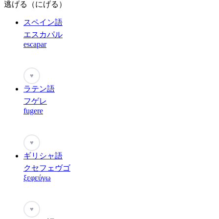
逃げる（にげる）
スペイン語
エスカパル
escapar
♥
ラテン語
フゲレ
fugere
♥
ギリシャ語
クセフェヴゴ
ξεφεύγω
♥