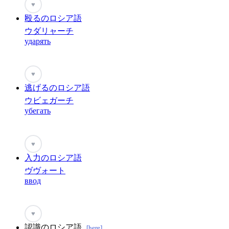
♥
殴るのロシア語
ウダリャーチ
ударять
♥
逃げるのロシア語
ウビェガーチ
убегать
♥
入力のロシア語
ヴヴォート
ввод
♥
認識のロシア語
[here]