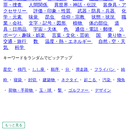
罪・捜査
人間関係
異世界・神話・伝説
装身具・ア
クセサリー
評価・印象・性質
武器・防具・兵器
化
学・元素
味覚
昆虫
信仰・宗教
状態・状況
職
業・会社
文字・記号・図形
植物
体の部位
道
具・日用品
宇宙・天体
色
通信・電話・郵便
ス
ポーツ・趣味・娯楽
言葉・文化・芸術
国
乗り物・
交通・旅行
数
温度・熱・エネルギー
自然 - 空・天
気
科学
キーワードをランダムでピックアップ
星空
・
楕円
・
しし座
・
順序
・
分
・
滑走路
・
フライパン
・
純
粋
・
寝袋
・
封切
・
建築物
・
ネクタイ
・
起こる
・
汚染
・
飛魚
・
荷物・手荷物
・
玉・球
・
鑿
・
ゴルファー
・
デザイン
もっと見る
もっと見る
もっと見る
もっと見る
もっと見る
もっと見る
もっと見る
もっと見る
もっと見る
もっと見る
もっと見る
もっと見る
もっと見る