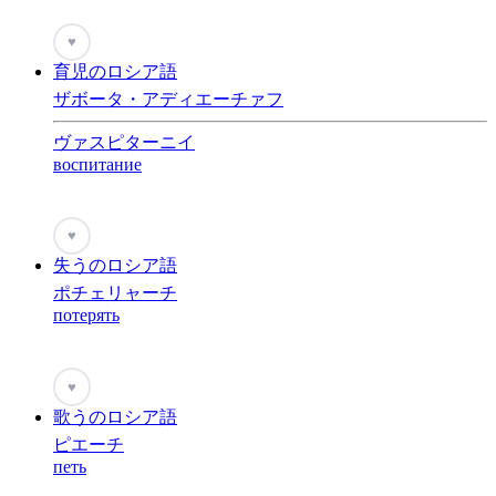
♥
育児のロシア語
ザボータ・アディエーチァフ
ヴァスピターニイ
воспитание
♥
失うのロシア語
ポチェリャーチ
потерять
♥
歌うのロシア語
ピエーチ
петь