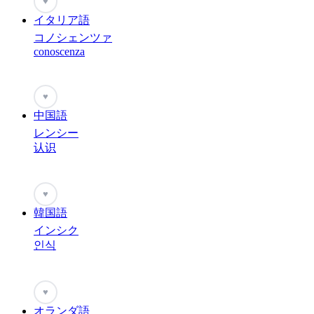
♥
イタリア語
コノシェンツァ
conoscenza
♥
中国語
レンシー
认识
♥
韓国語
インシク
인식
♥
オランダ語