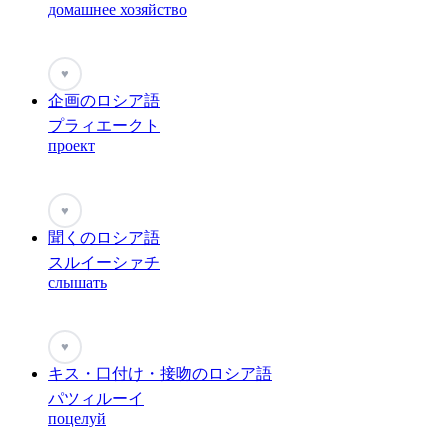
домашнее хозяйство
♥
企画のロシア語
プラィエークト
проект
♥
聞くのロシア語
スルイーシァチ
слышать
♥
キス・口付け・接吻のロシア語
パツィルーイ
поцелуй