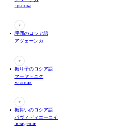
критика
♥
評価のロシア語
アツェーンカ
♥
振り子のロシア語
マーヤトニク
маятник
♥
振舞いのロシア語
パヴィディエーニイ
поведение