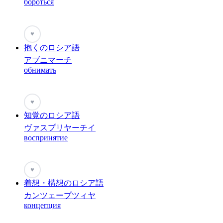
бороться
♥
抱くのロシア語
アブニマーチ
обнимать
♥
知覚のロシア語
ヴァスプリヤーチイ
воспринятие
♥
着想・構想のロシア語
カンツェープツィヤ
концепция