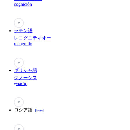
cognición
♥
ラテン語
レコグニティオー
recognitio
♥
ギリシャ語
グノーシス
γνωσις
♥
ロシア語
[here]
♥