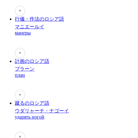
♥
行儀・作法のロシア語
マニエールイ
манеры
♥
計画のロシア語
プラーン
план
♥
蹴るのロシア語
ウダリャーチ・ナゴーイ
ударять ногой
♥