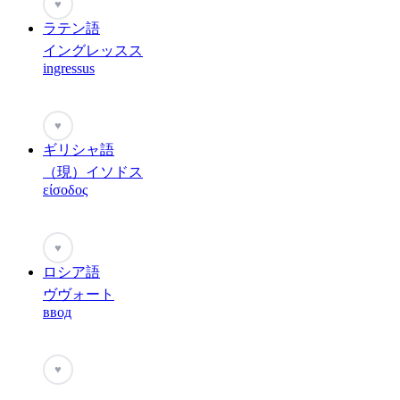
♥
ラテン語
イングレッスス
ingressus
♥
ギリシャ語
（現）イソドス
είσοδος
♥
ロシア語
ヴヴォート
ввод
♥