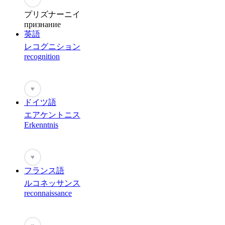
プリズナーニイ
признание
英語
レコグニション
recognition
♥
ドイツ語
エアケントニス
Erkenntnis
♥
フランス語
ルコネッサンス
reconnaissance