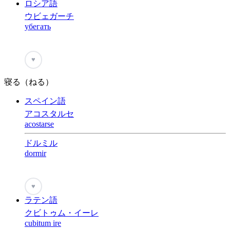
ロシア語
ウビェガーチ
убегать
♥
寝る（ねる）
スペイン語
アコスタルセ
acostarse
ドルミル
dormir
♥
ラテン語
クビトゥム・イーレ
cubitum ire