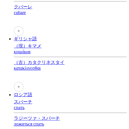
クバーレ
cubare
♥
ギリシャ語
（現）キマメ
κοιμάμαι
（古）カタクリネスタイ
κατακλινεσθαι
♥
ロシア語
スパーチ
спать
ラジーツァ・スパーチ
ложиться спать