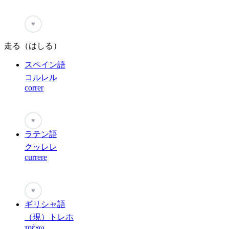
♥
走る（はしる）
スペイン語
コルレル
correr
♥
ラテン語
クッレレ
currere
♥
ギリシャ語
（現）トレホ
τρέχω