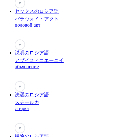
♥
セックスのロシア語
パラヴォイ・アクト
половой акт
♥
説明のロシア語
アブイスィニエーニイ
объяснение
♥
洗濯のロシア語
スチールカ
стирка
♥
掃除のロシア語