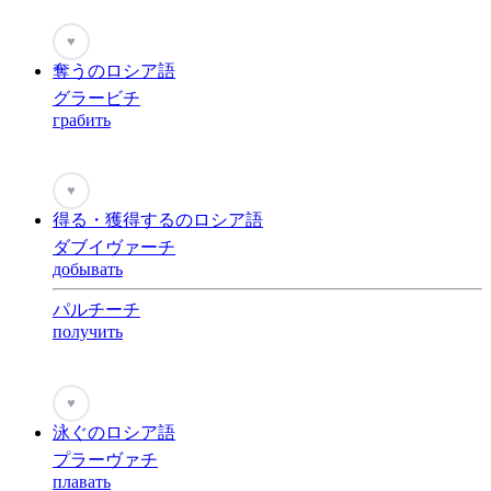
♥
奪うのロシア語
グラービチ
грабить
♥
得る・獲得するのロシア語
ダブイヴァーチ
добывать
パルチーチ
получить
♥
泳ぐのロシア語
プラーヴァチ
плавать