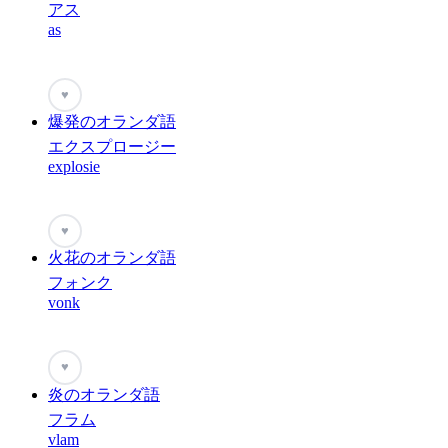
アス
as
♥
爆発のオランダ語
エクスプロージー
explosie
♥
火花のオランダ語
フォンク
vonk
♥
炎のオランダ語
フラム
vlam