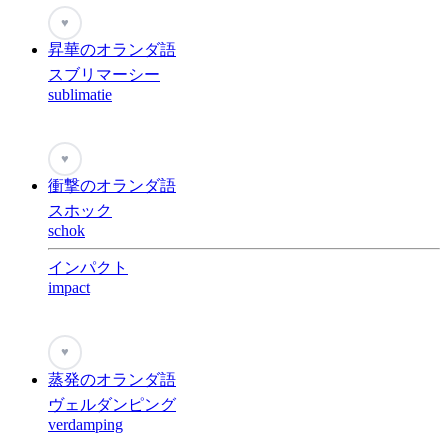
♥
昇華のオランダ語
スブリマーシー
sublimatie
♥
衝撃のオランダ語
スホック
schok
インパクト
impact
♥
蒸発のオランダ語
ヴェルダンピング
verdamping