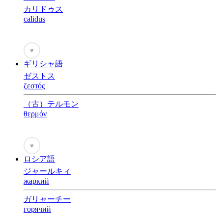
カリドゥス
calidus
♥
ギリシャ語
ゼストス
ζεστός
（古）テルモン
θερμόν
♥
ロシア語
ジャールキィ
жаркий
ガリャーチー
горячий