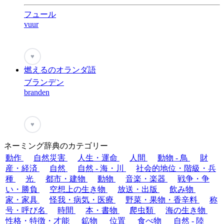
フュール
vuur
♥
燃えるのオランダ語
ブランデン
branden
♥
ネーミング辞典のカテゴリー
動作
自然災害
人生・運命
人間
動物 - 鳥
財
産・経済
自然
自然 - 海・川
社会的地位・階級・兵
種
光
都市・建物
動物
音楽・楽器
戦争・争
い・勝負
空想上の生き物
放送・出版
飲み物
家・家具
怪我・病気・医療
野菜・果物・香辛料
称
号・呼び名
時間
本・書物
爬虫類
海の生き物
性格・特徴・才能
鉱物
位置
食べ物
自然 - 陸