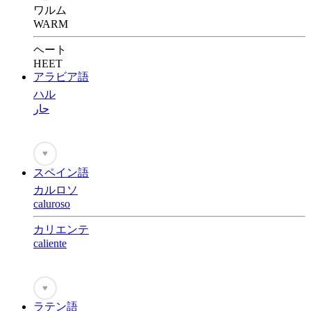
ワルム
WARM
ヘート
HEET
アラビア語
ハル
حار
♥
スペイン語
カルロソ
caluroso
カリエンテ
caliente
♥
ラテン語