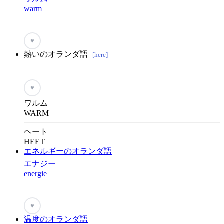
warm
♥
熱いのオランダ語
[here]
♥
ワルム
WARM
ヘート
HEET
エネルギーのオランダ語
エナジー
energie
♥
温度のオランダ語