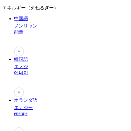
エネルギー（えねるぎー）
中国語
ノンリャン
能量
♥
韓国語
エノジ
에너지
♥
オランダ語
エナジー
energie