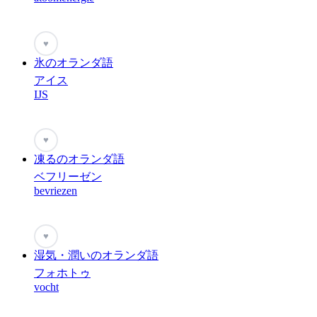
♥
氷のオランダ語
アイス
IJS
♥
凍るのオランダ語
ベフリーゼン
bevriezen
♥
湿気・潤いのオランダ語
フォホトゥ
vocht