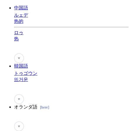
中国語
ルェデ
热的
ロゥ
热
♥
韓国語
トゥゴウン
뜨거운
♥
オランダ語
[here]
♥