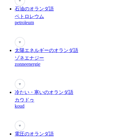
♥
石油のオランダ語
ペトロレウム
petroleum
♥
太陽エネルギーのオランダ語
ゾネエナジー
zonneenergie
♥
冷たい・寒いのオランダ語
カウドゥ
koud
♥
電圧のオランダ語