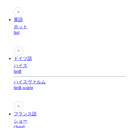
♥
英語
ホット
hot
♥
ドイツ語
ハイス
heiß
ハイスヴァルム
heiß,warm
♥
フランス語
ショー
chaud