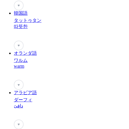
♥
韓国語
タットゥタン
따뜻한
♥
オランダ語
ワルム
warm
♥
アラビア語
ダーフィ
دافئ
♥