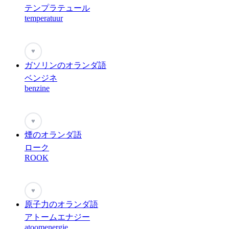
テンプラテュール
temperatuur
♥
ガソリンのオランダ語
ベンジネ
benzine
♥
煙のオランダ語
ローク
ROOK
♥
原子力のオランダ語
アトームエナジー
atoomenergie