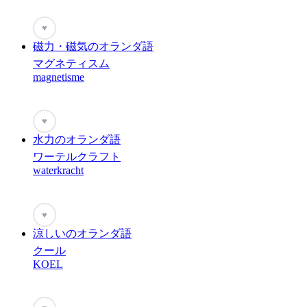
♥
磁力・磁気のオランダ語
マグネティスム
magnetisme
♥
水力のオランダ語
ワーテルクラフト
waterkracht
♥
涼しいのオランダ語
クール
KOEL