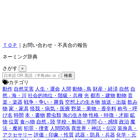
ＴＯＰ
｜お問い合わせ・不具合の報告
ネーミング辞典
さがす
×
カテゴリ
動作
自然災害
人生・運命
人間
動物 - 鳥
財産・経済
自然
自
然 - 海・川
社会的地位・階級・兵種
光
都市・建物
動物
音
楽・楽器
戦争・争い・勝負
空想上の生き物
放送・出版
飲み
物
家・家具
怪我・病気・医療
野菜・果物・香辛料
称号・呼
び名
時間
本・書物
爬虫類
海の生き物
性格・特徴・才能
鉱
物
位置
食べ物
自然 - 陸
学校・勉強・学問
心・感情
政治
魔
法・魔術
犯罪・捜査
人間関係
異世界・神話・伝説
装身具・
アクセサリー
評価・印象・性質
武器・防具・兵器
化学・元