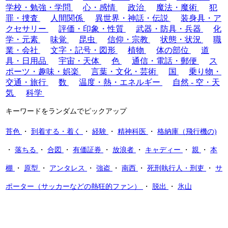
学校・勉強・学問
心・感情
政治
魔法・魔術
犯
罪・捜査
人間関係
異世界・神話・伝説
装身具・ア
クセサリー
評価・印象・性質
武器・防具・兵器
化
学・元素
味覚
昆虫
信仰・宗教
状態・状況
職
業・会社
文字・記号・図形
植物
体の部位
道
具・日用品
宇宙・天体
色
通信・電話・郵便
ス
ポーツ・趣味・娯楽
言葉・文化・芸術
国
乗り物・
交通・旅行
数
温度・熱・エネルギー
自然 - 空・天
気
科学
キーワードをランダムでピックアップ
苔色
・
到着する・着く
・
経験
・
精神科医
・
格納庫（飛行機の)
・
落ちる
・
合図
・
有価証券
・
放浪者
・
キャディー
・
親
・
本
棚
・
原型
・
アンタレス
・
強盗
・
南西
・
死刑執行人・刑吏
・
サ
ポーター（サッカーなどの熱狂的ファン）
・
脱出
・
氷山