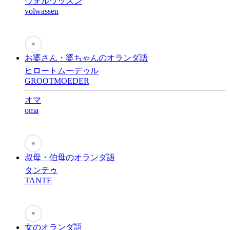
ヴォルワッスン
volwassen
♥
お婆さん・婆ちゃんのオランダ語
ヒロートムーデゥル
GROOTMOEDER
オマ
oma
♥
叔母・伯母のオランダ語
タンテゥ
TANTE
♥
女のオランダ語