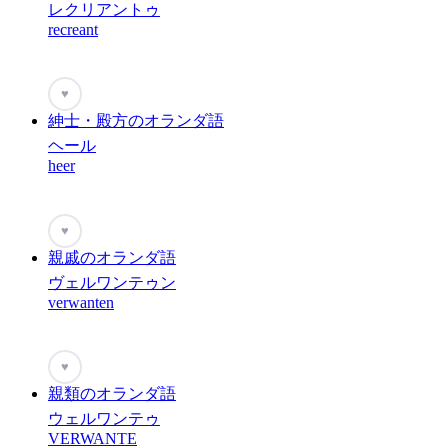
レクリアントゥ
recreant
♥
紳士・殿方のオランダ語
ヘール
heer
♥
親戚のオランダ語
ヴェルワンテゥン
verwanten
♥
親類のオランダ語
ウェルワンテゥ
VERWANTE