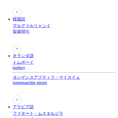
♥
韓国語
マルグァルリャンイ
말괄량이
♥
オランダ語
トムボーイ
tomboy
ヨンゲンスアフティフ・マイスイェ
jongensachtig meisje
♥
アラビア語
ファタート・ムスタルジラ