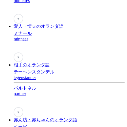
minnares
♥
愛人・情夫のオランダ語
ミナール
minnaar
♥
相手のオランダ語
テーヘンスタンデル
tegenstander
パルトネル
partner
♥
赤ん坊・赤ちゃんのオランダ語
ベービ