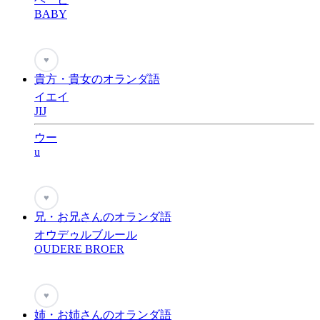
BABY
♥
貴方・貴女のオランダ語
イエイ
JIJ
ウー
u
♥
兄・お兄さんのオランダ語
オウデゥルブルール
OUDERE BROER
♥
姉・お姉さんのオランダ語