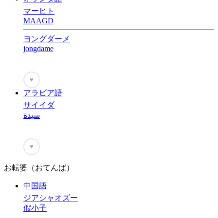
マーヒト
MAAGD
ヨングダーメ
jongdame
♥
アラビア語
サイイダ
سيدة
♥
お転婆（おてんば）
中国語
ジアシャオズー
假小子