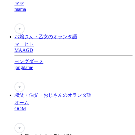
ママ
mama
♥
お嬢さん・乙女のオランダ語
マーヒト
MAAGD
ヨングダーメ
jongdame
♥
叔父・伯父・おじさんのオランダ語
オーム
OOM
♥