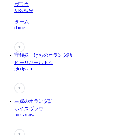
ヴラウ
VROUW
ダーム
dame
♥
守銭奴・けちのオランダ語
ヒーリハールドゥ
gierigaard
♥
主婦のオランダ語
ホイスヴラウ
huisvrouw
♥