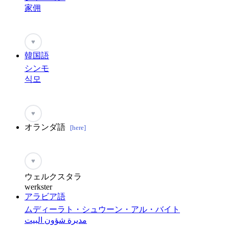
家佣
♥
韓国語
シンモ
식모
♥
オランダ語
[here]
♥
ウェルクスタラ
werkster
アラビア語
ムディーラト・シュウーン・アル・バイト
مديرة شؤون البيت