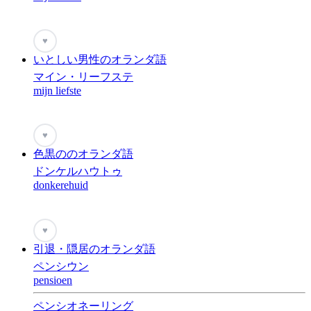
♥
いとしい男性のオランダ語
マイン・リーフステ
mijn liefste
♥
色黒ののオランダ語
ドンケルハウトゥ
donkerehuid
♥
引退・隠居のオランダ語
ペンシウン
pensioen
ペンシオネーリング