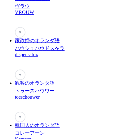
ヴラウ
VROUW
♥
家政婦のオランダ語
ハウシュハウドス夕ラ
dispensatrix
♥
観客のオランダ語
トゥースハウワー
toeschouwer
♥
韓国人のオランダ語
コレーアーン