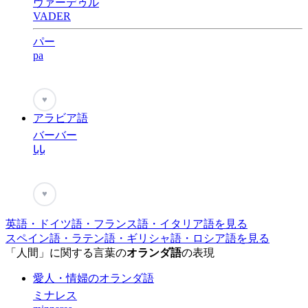
ヴァーデゥル
VADER
パー
pa
♥
アラビア語
バーバー
بابا
♥
英語・ドイツ語・フランス語・イタリア語を見る
スペイン語・ラテン語・ギリシャ語・ロシア語を見る
「人間」に関する言葉の
オランダ語
の表現
愛人・情婦のオランダ語
ミナレス