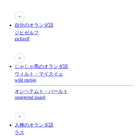
♥
自分のオランダ語
ジヒゼルフ
zichzelf
♥
じゃじゃ馬のオランダ語
ウィルト・マイスイェ
wild meisje
オンヘテムト・パールト
ongetemd paard
♥
人種のオランダ語
ラス