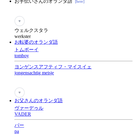
お手伝いさんのオランダ語
[here]
♥
ウェルクスタラ
werkster
お転婆のオランダ語
トムボーイ
tomboy
ヨンゲンスアフティフ・マイスイェ
jongensachtig meisje
♥
お父さんのオランダ語
ヴァーデゥル
VADER
パー
pa