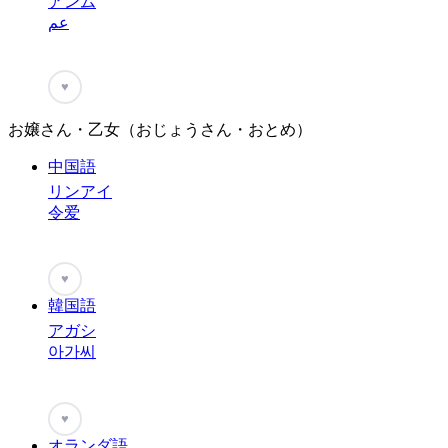
アンム
عم
♥
お嬢さん・乙女（おじょうさん・おとめ）
中国語
リンアイ
令爱
♥
韓国語
アガシ
아가씨
♥
オランダ語