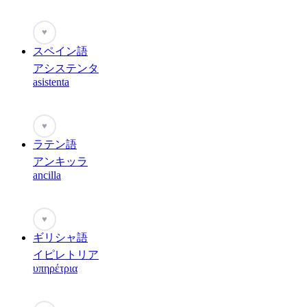
♥
スペイン語
アシステンタ
asistenta
♥
ラテン語
アンキッラ
ancilla
♥
ギリシャ語
イピレトリア
υπηρέτρια