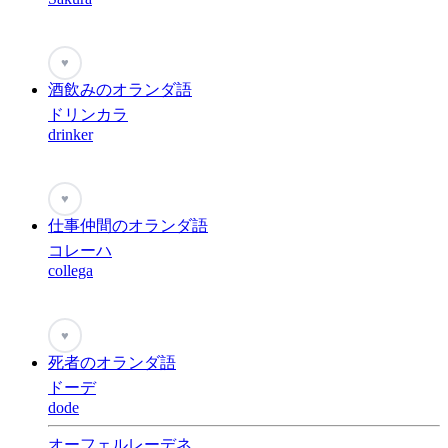
♥
酒飲みのオランダ語
ドリンカラ
drinker
♥
仕事仲間のオランダ語
コレーハ
collega
♥
死者のオランダ語
ドーデ
dode
オーフェルレーデネ