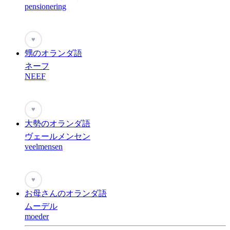
pensionering
♥
甥のオランダ語
ネーフ
NEEF
♥
大勢のオランダ語
ヴェールメンセン
veelmensen
♥
お母さんのオランダ語
ムーデル
moeder