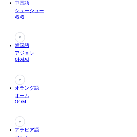
中国語
シューシュー
叔叔
♥
韓国語
アジョシ
아저씨
♥
オランダ語
オーム
OOM
♥
アラビア語