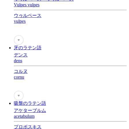
Vulpes vulpes
ウゥルペース
vulpes
♥
牙のラテン語
デンス
dens
コルヌ
cornu
♥
吸盤のラテン語
アケターブルム
acetabulum
プロボスキス