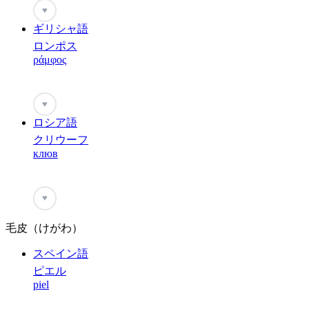
♥
ギリシャ語
ロンポス
ράμφος
♥
ロシア語
クリウーフ
клюв
♥
毛皮（けがわ）
スペイン語
ピエル
piel