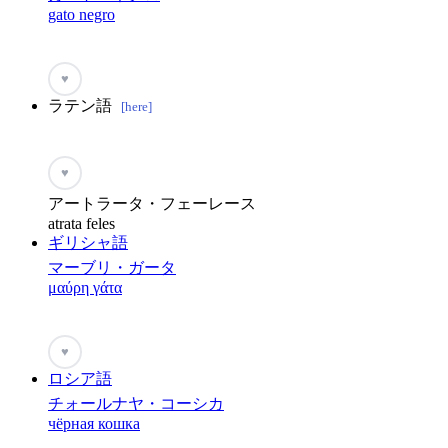
gato negro
♥
ラテン語
[here]
♥
アートラータ・フェーレース
atrata feles
ギリシャ語
マーブリ・ガータ
μαύρη γάτα
♥
ロシア語
チォールナヤ・コーシカ
чёрная кошка