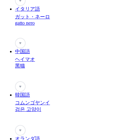
♥
イタリア語
ガット・ネーロ
gatto nero
♥
中国語
ヘイマオ
黑猫
♥
韓国語
コムンゴヤンイ
검은 고양이
♥
オランダ語