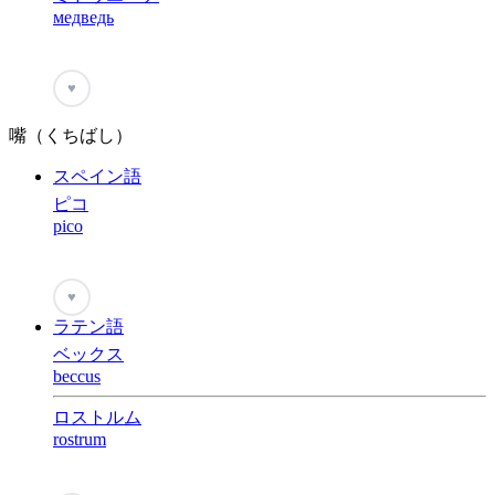
медведь
♥
嘴（くちばし）
スペイン語
ピコ
pico
♥
ラテン語
ベックス
beccus
ロストルム
rostrum