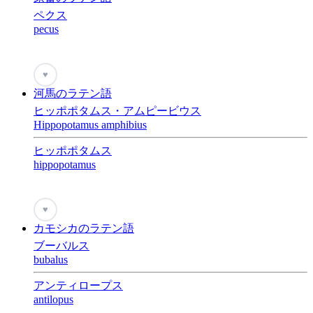
ペクス
pecus
♥
河馬のラテン語
ヒッポポタムス・アムピービウス
Hippopotamus amphibius
ヒッポポタムス
hippopotamus
♥
カモシカのラテン語
ブーバルス
bubalus
アンティロープス
antilopus