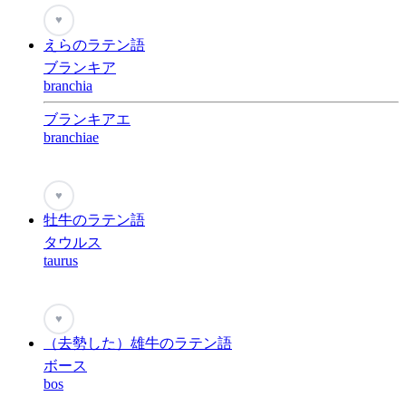
♥
えらのラテン語
ブランキア
branchia
ブランキアエ
branchiae
♥
牡牛のラテン語
タウルス
taurus
♥
（去勢した）雄牛のラテン語
ボース
bos