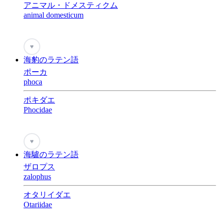
アニマル・ドメスティクム
animal domesticum
♥
海豹のラテン語
ポーカ
phoca
ポキダエ
Phocidae
♥
海驢のラテン語
ザロプス
zalophus
オタリイダエ
Otariidae