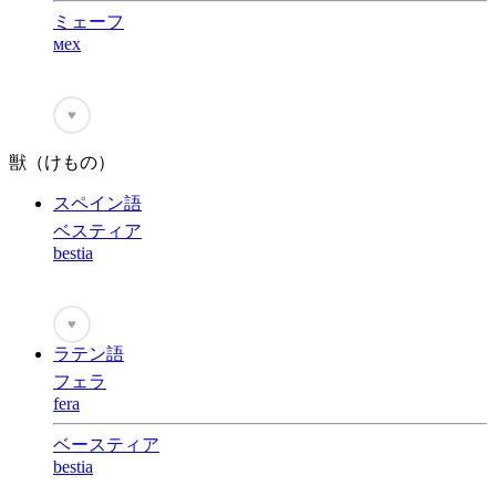
ミェーフ
мех
♥
獣（けもの）
スペイン語
ベスティア
bestia
♥
ラテン語
フェラ
fera
ベースティア
bestia