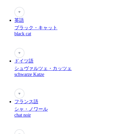
♥
英語
ブラック・キャット
black cat
♥
ドイツ語
シュヴァルツェ・カッツェ
schwarze Katze
♥
フランス語
シャ・ノワール
chat noir