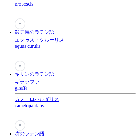
proboscis
♥
競走馬のラテン語
エクゥス・クルーリス
equus curulis
♥
キリンのラテン語
ギラッファ
giraffa
カメーロパルダリス
camelopardalis
♥
嘴のラテン語