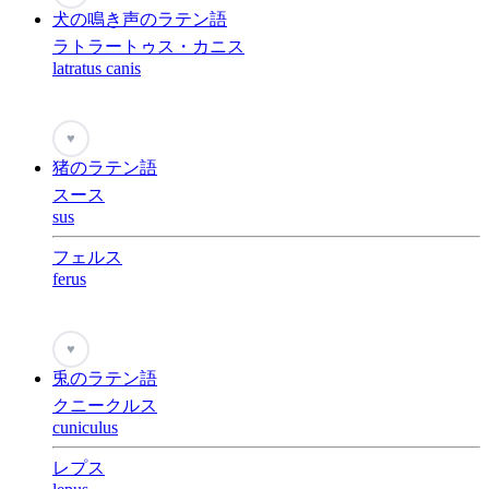
犬の鳴き声のラテン語
ラトラートゥス・カニス
latratus canis
♥
猪のラテン語
スース
sus
フェルス
ferus
♥
兎のラテン語
クニークルス
cuniculus
レプス