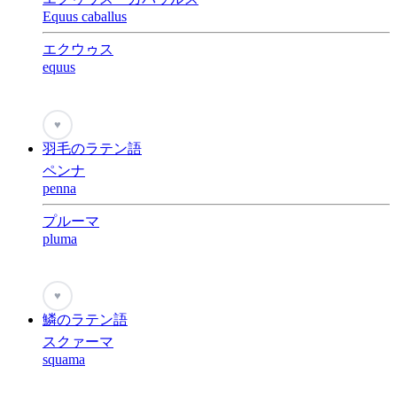
Equus caballus
エクウゥス
equus
♥
羽毛のラテン語
ペンナ
penna
プルーマ
pluma
♥
鱗のラテン語
スクァーマ
squama