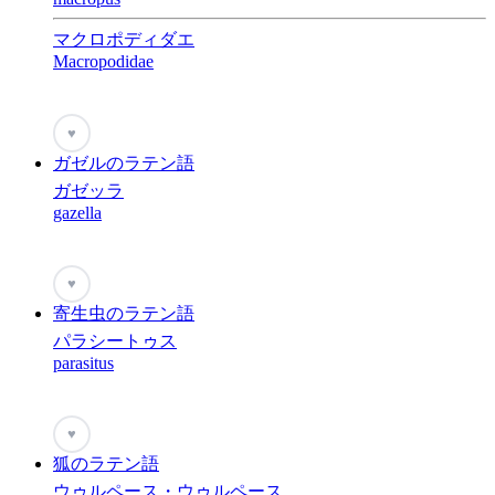
マクロポディダエ
Macropodidae
♥
ガゼルのラテン語
ガゼッラ
gazella
♥
寄生虫のラテン語
パラシートゥス
parasitus
♥
狐のラテン語
ウゥルペース・ウゥルペース