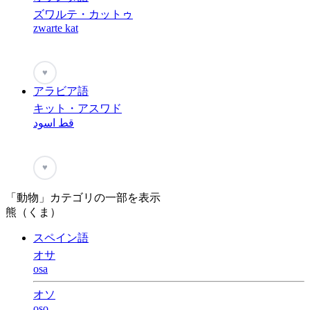
ズワルテ・カットゥ
zwarte kat
♥
アラビア語
キット・アスワド
قط اسود
♥
「動物」カテゴリの一部を表示
熊（くま）
スペイン語
オサ
osa
オソ
oso