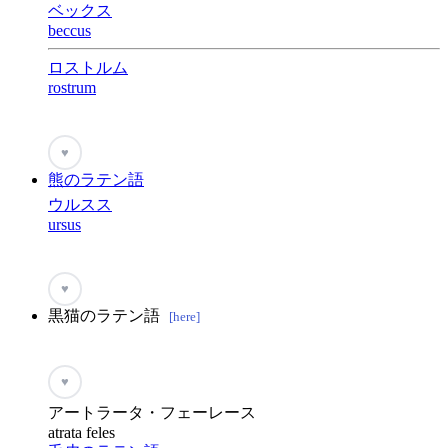
ベックス
beccus
ロストルム
rostrum
♥
熊のラテン語
ウルスス
ursus
♥
黒猫のラテン語
[here]
♥
アートラータ・フェーレース
atrata feles