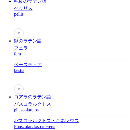
毛皮のラテン語
ペッリス
pellis
♥
獣のラテン語
フェラ
fera
ベースティア
bestia
♥
コアラのラテン語
パスコラルクトス
phascolarctos
パスコラルクトス・キネレウス
Phascolarctos cinereus