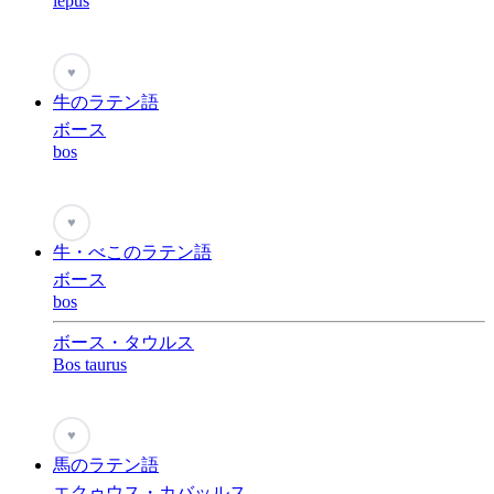
lepus
♥
牛のラテン語
ボース
bos
♥
牛・べこのラテン語
ボース
bos
ボース・タウルス
Bos taurus
♥
馬のラテン語
エクゥウス・カバッルス