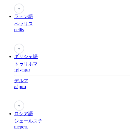
♥
ラテン語
ペッリス
pellis
♥
ギリシャ語
トゥリホマ
τρίχωμα
デルマ
δέρμα
♥
ロシア語
シェールスチ
шерсть