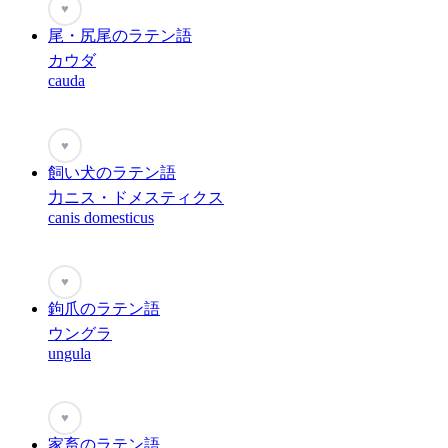
♥
尾・尻尾のラテン語
カウダ
cauda
♥
飼い犬のラテン語
力ニス・ドメスティクス
canis domesticus
♥
鉤爪のラテン語
ウングラ
ungula
♥
家畜のラテン語