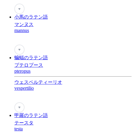
♥
小馬のラテン語
マンヌス
mannus
♥
蝙蝠のラテン語
プテロプース
pteropus
ウェスペルティーリオ
vespertilio
♥
甲羅のラテン語
テースタ
testa