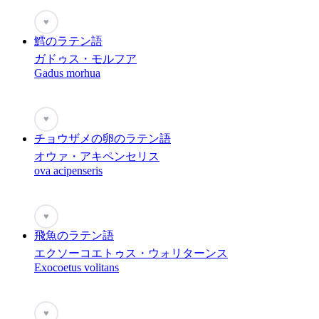
♥
鱈のラテン語
ガドゥス・モルフア
Gadus morhua
♥
チョウザメの卵のラテン語
オウァ・アキペンセリス
ova acipenseris
♥
飛魚のラテン語
エクソーコエトゥス・ウォリターンス
Exocoetus volitans
♥