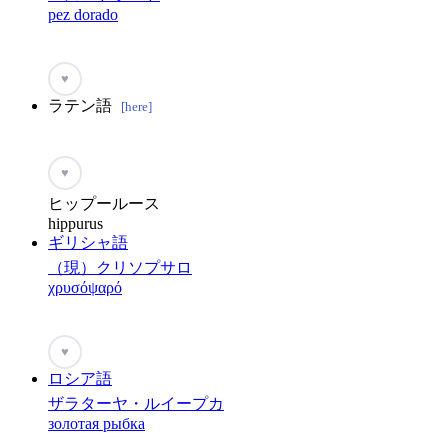
pez dorado
♥
ラテン語
[here]
♥
ヒップールース
hippurus
ギリシャ語
（現）クリソプサロ
χρυσόψαρό
♥
ロシア語
ザラターヤ・ルイープカ
золотая рыбка