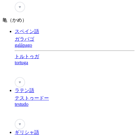
♥
亀（かめ）
スペイン語
ガラパゴ
galápago
トルトゥガ
tortuga
♥
ラテン語
テストゥードー
testudo
♥
ギリシャ語