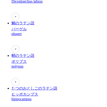
Dicentrarchus labrax
♥
鯛のラテン語
パーゲル
phager
♥
蛸のラテン語
ポリプス
polypus
♥
たつのおとしごのラテン語
ヒッポカンプス
hippocampus