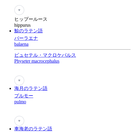
♥
ヒップールース
hippurus
鯨のラテン語
バーラエナ
balaena
ピュセテル・マクロケパルス
Physeter macrocephalus
♥
海月のラテン語
プルモー
pulmo
♥
車海老のラテン語