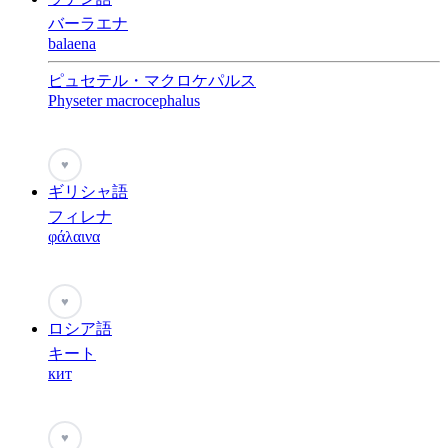
バーラエナ
balaena
ピュセテル・マクロケパルス
Physeter macrocephalus
♥
ギリシャ語
フィレナ
φάλαινα
♥
ロシア語
キート
кит
♥