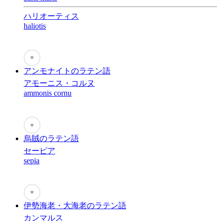
ハリオーティス
haliotis
♥
アンモナイトのラテン語
アモーニス・コルヌ
ammonis cornu
♥
烏賊のラテン語
セーピア
sepia
♥
伊勢海老・大海老のラテン語
カンマルス