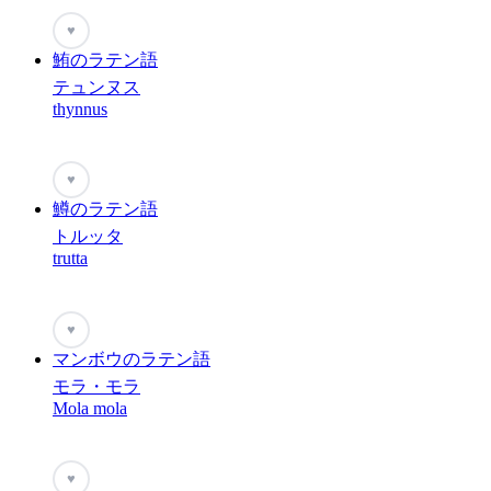
♥
鮪のラテン語
テュンヌス
thynnus
♥
鱒のラテン語
トルッタ
trutta
♥
マンボウのラテン語
モラ・モラ
Mola mola
♥