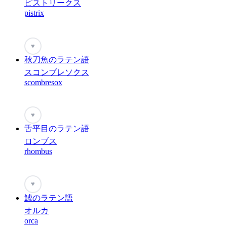
ピストリークス
pistrix
♥
秋刀魚のラテン語
スコンブレソクス
scombresox
♥
舌平目のラテン語
ロンブス
rhombus
♥
鯱のラテン語
オルカ
orca