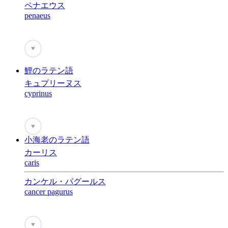
ペナエウス
penaeus
♥
鯉のラテン語
キュプリーヌス
cyprinus
♥
小海老のラテン語
カーリス
caris
カンケル・パグールス
cancer pagurus
♥