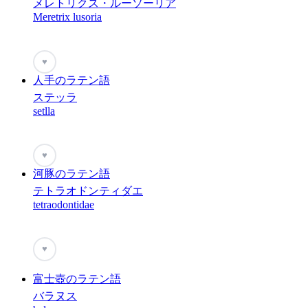
メレトリクス・ルーソーリア
Meretrix lusoria
♥
人手のラテン語
ステッラ
setlla
♥
河豚のラテン語
テトラオドンティダエ
tetraodontidae
♥
富士壺のラテン語
バラヌス