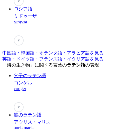
♥
ロシア語
ミドゥーザ
медуза
♥
中国語・韓国語・オランダ語・アラビア語を見る
英語・ドイツ語・フランス語・イタリア語を見る
「海の生き物」に関する言葉の
ラテン語
の表現
穴子のラテン語
コンゲル
conger
♥
鮑のラテン語
アウリス・マリス
auris maris