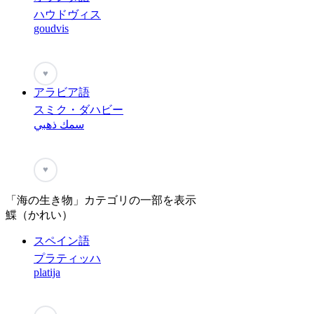
ハウドヴィス
goudvis
♥
アラビア語
スミク・ダハビー
سمك ذهبي
♥
「海の生き物」カテゴリの一部を表示
鰈（かれい）
スペイン語
プラティッハ
platija