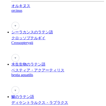
オルキヌス
orcinus
♥
シーラカンスのラテン語
クロッソプテルギイ
Crossopterygii
♥
水生生物のラテン語
ベスティア・アクアーティリス
bestia aquatilis
♥
鱸のラテン語
ディケントラルクス・ラブラクス