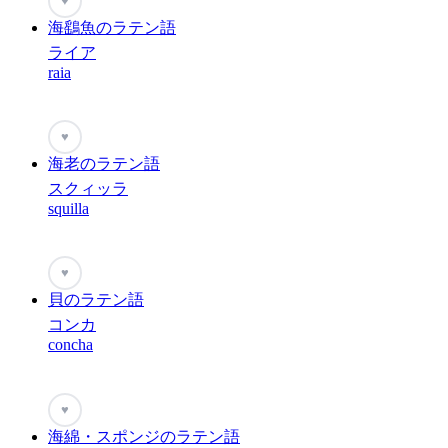
♥
海鷂魚のラテン語
ライア
raia
♥
海老のラテン語
スクィッラ
squilla
♥
貝のラテン語
コンカ
concha
♥
海綿・スポンジのラテン語