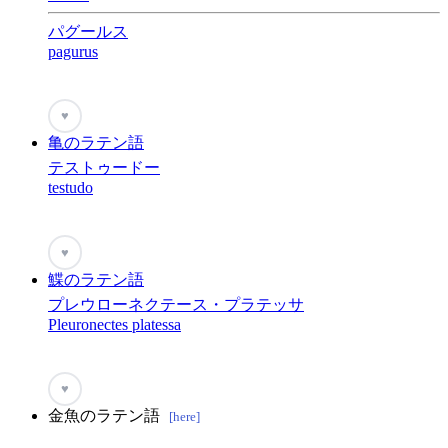
パグールス
pagurus
♥
亀のラテン語
テストゥードー
testudo
♥
鰈のラテン語
プレウローネクテース・プラテッサ
Pleuronectes platessa
♥
金魚のラテン語
[here]