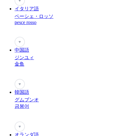
♥
イタリア語
ペーシェ・ロッソ
pesce rosso
♥
中国語
ジンユィ
金鱼
♥
韓国語
グムブンオ
금붕어
♥
オランダ語