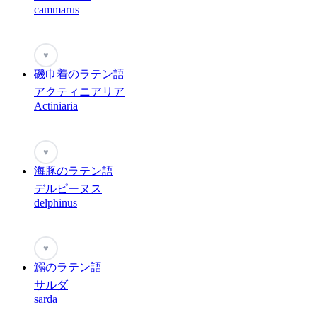
cammarus
♥
磯巾着のラテン語
アクティニアリア
Actiniaria
♥
海豚のラテン語
デルピーヌス
delphinus
♥
鰯のラテン語
サルダ
sarda