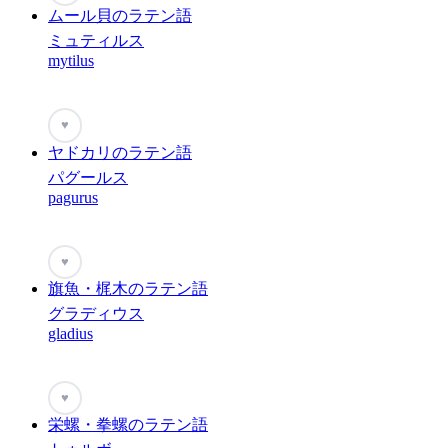
ムール貝のラテン語
ミュティルス
mytilus
♥
ヤドカリのラテン語
パグールス
pagurus
♥
旗魚・梶木のラテン語
グラディウス
gladius
♥
栄螺・拳螺のラテン語