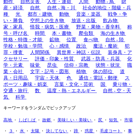
動作
自然災害
人生・運命
人間
動物 - 鳥
財
産・経済
自然
自然 - 海・川
社会的地位・階級・兵
種
光
都市・建物
動物
音楽・楽器
戦争・争
い・勝負
空想上の生き物
放送・出版
飲み物
家・家具
怪我・病気・医療
野菜・果物・香辛料
称
号・呼び名
時間
本・書物
爬虫類
海の生き物
性格・特徴・才能
鉱物
位置
食べ物
自然 - 陸
学校・勉強・学問
心・感情
政治
魔法・魔術
犯
罪・捜査
人間関係
異世界・神話・伝説
装身具・ア
クセサリー
評価・印象・性質
武器・防具・兵器
化
学・元素
味覚
昆虫
信仰・宗教
状態・状況
職
業・会社
文字・記号・図形
植物
体の部位
道
具・日用品
宇宙・天体
色
通信・電話・郵便
ス
ポーツ・趣味・娯楽
言葉・文化・芸術
国
乗り物・
交通・旅行
数
温度・熱・エネルギー
自然 - 空・天
気
科学
キーワードをランダムでピックアップ
高地
・
しばしば
・
故郷
・
美味しい・美味い
・
尻
・
短気
・
市場
・
３
・
水
・
太陽
・
決してない
・
蹄
・
惑星
・
毛皮コート
・
事