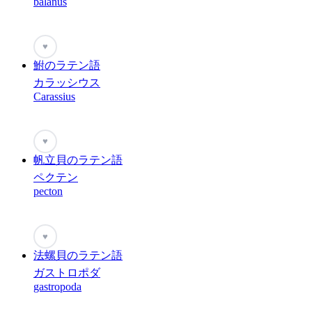
balanus
♥
鮒のラテン語
カラッシウス
Carassius
♥
帆立貝のラテン語
ペクテン
pecton
♥
法螺貝のラテン語
ガストロポダ
gastropoda