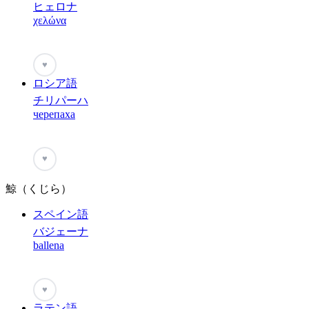
ヒェロナ
χελώνα
♥
ロシア語
チリパーハ
черепаха
♥
鯨（くじら）
スペイン語
バジェーナ
ballena
♥
ラテン語