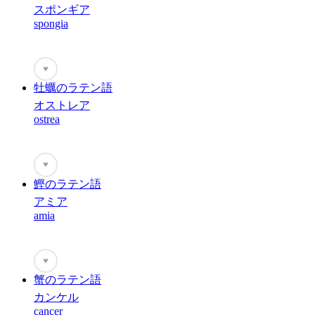
スポンギア
spongia
♥
牡蠣のラテン語
オストレア
ostrea
♥
鰹のラテン語
アミア
amia
♥
蟹のラテン語
カンケル
cancer