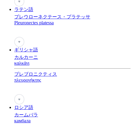
♥
ラテン語
プレウローネクテース・プラテッサ
Pleuronectes platessa
♥
ギリシャ語
カルカーニ
καλκάνι
プレブロニクティス
πλευρονήκτης
♥
ロシア語
カームバラ
камбала