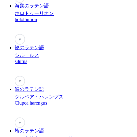
海鼠のラテン語
ホロトゥーリオン
holothurion
♥
鯰のラテン語
シルールス
silurus
♥
鰊のラテン語
クルペア・ハレングス
Clupea harengus
♥
蛤のラテン語