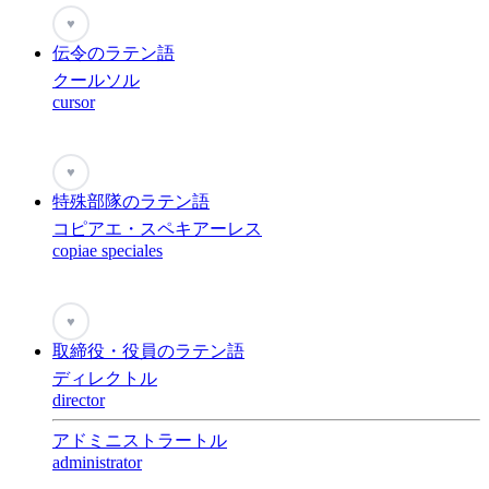
♥
伝令のラテン語
クールソル
cursor
♥
特殊部隊のラテン語
コピアエ・スペキアーレス
copiae speciales
♥
取締役・役員のラテン語
ディレクトル
director
アドミニストラートル
administrator