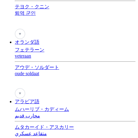
テヨク・クニン
퇴역 군인
♥
オランダ語
フェテラーン
veteraan
アウデ・ソルダート
oude soldaat
♥
アラビア語
ムハーリブ・カディーム
محارب قديم
ムタカーイド・アスカリー
متقاعد عسكري