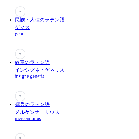
♥
民族・人種のラテン語
ゲヌス
genus
♥
紋章のラテン語
インシグネ・ゲネリス
insigne generis
♥
傭兵のラテン語
メルケンナーリウス
mercennarius
♥