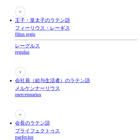
♥
王子・皇太子のラテン語
フィーリウス・レーギス
filius regis
レーグルス
regulus
♥
会社員（給与生活者）のラテン語
メルケンナーリウス
mercennarius
♥
会長のラテン語
プライフェクトゥス
paefecius