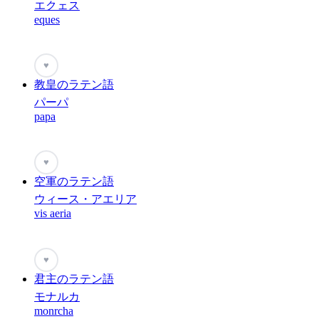
エクェス
eques
♥
教皇のラテン語
パーパ
papa
♥
空軍のラテン語
ウィース・アエリア
vis aeria
♥
君主のラテン語
モナルカ
monrcha