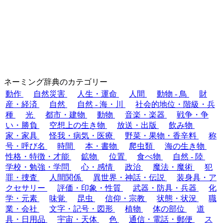
ネーミング辞典のカテゴリー
動作
自然災害
人生・運命
人間
動物 - 鳥
財
産・経済
自然
自然 - 海・川
社会的地位・階級・兵
種
光
都市・建物
動物
音楽・楽器
戦争・争
い・勝負
空想上の生き物
放送・出版
飲み物
家・家具
怪我・病気・医療
野菜・果物・香辛料
称
号・呼び名
時間
本・書物
爬虫類
海の生き物
性格・特徴・才能
鉱物
位置
食べ物
自然 - 陸
学校・勉強・学問
心・感情
政治
魔法・魔術
犯
罪・捜査
人間関係
異世界・神話・伝説
装身具・ア
クセサリー
評価・印象・性質
武器・防具・兵器
化
学・元素
味覚
昆虫
信仰・宗教
状態・状況
職
業・会社
文字・記号・図形
植物
体の部位
道
具・日用品
宇宙・天体
色
通信・電話・郵便
ス