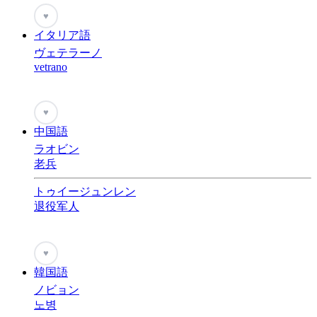
♥
イタリア語
ヴェテラーノ
vetrano
♥
中国語
ラオビン
老兵
トゥイージュンレン
退役军人
♥
韓国語
ノビョン
노병