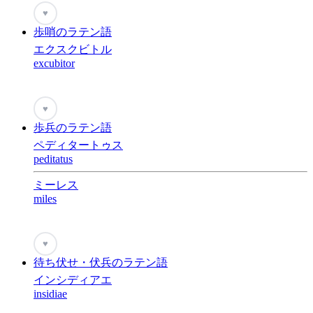
♥
歩哨のラテン語
エクスクビトル
excubitor
♥
歩兵のラテン語
ペディタートゥス
peditatus
ミーレス
miles
♥
待ち伏せ・伏兵のラテン語
インシディアエ
insidiae