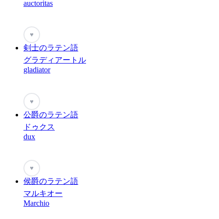
auctoritas
♥
剣士のラテン語
グラディアートル
gladiator
♥
公爵のラテン語
ドゥクス
dux
♥
侯爵のラテン語
マルキオー
Marchio