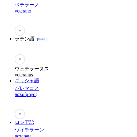
ベテラーノ
veterano
♥
ラテン語
[here]
♥
ウェテラーヌス
veteranus
ギリシャ語
パレマコス
παλαίμαχος
♥
ロシア語
ヴィチラーン
ветеран