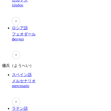
ロルドス
λόρδος
♥
ロシア語
フェオダール
феодал
♥
傭兵（ようへい）
スペイン語
メルセナリオ
mercenario
♥
ラテン語