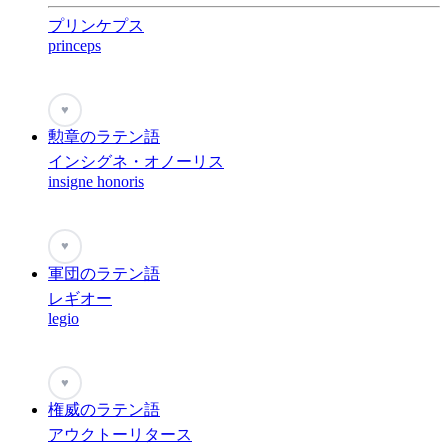
プリンケプス
princeps
♥
勲章のラテン語
インシグネ・オノーリス
insigne honoris
♥
軍団のラテン語
レギオー
legio
♥
権威のラテン語
アウクトーリタース