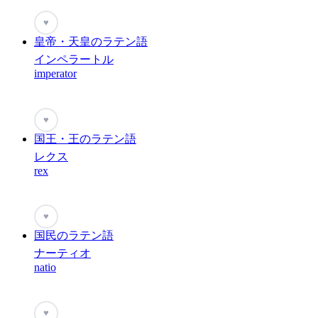
♥
皇帝・天皇のラテン語
インペラートル
imperator
♥
国王・王のラテン語
レクス
rex
♥
国民のラテン語
ナーティオ
natio
♥