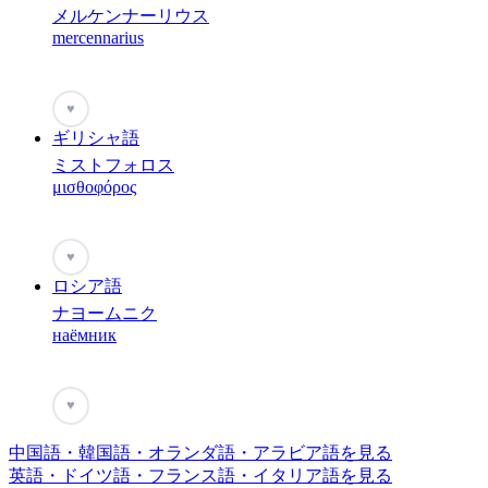
メルケンナーリウス
mercennarius
♥
ギリシャ語
ミストフォロス
μισθοφόρος
♥
ロシア語
ナヨームニク
наёмник
♥
中国語・韓国語・オランダ語・アラビア語を見る
英語・ドイツ語・フランス語・イタリア語を見る