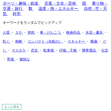
ポーツ・趣味・娯楽
言葉・文化・芸術
国
乗り物・
交通・旅行
数
温度・熱・エネルギー
自然 - 空・天
気
科学
キーワードをランダムでピックアップ
人質
・
３０
・
突然
・
拳・げんこつ
・
映画作品
・
氷花・霧氷
・
吐く
・
相棒
・
コンパクト（化粧の）
・
スキャナー
・
睡蓮
・
ど
じ
・
マスカラ
・
恋文
・
駐車場
・
仔猫、子猫
・
携帯電話
・
伝言
・
野菜
・
愉快な
もっと見る
もっと見る
もっと見る
もっと見る
もっと見る
もっと見る
もっと見る
もっと見る
もっと見る
もっと見る
もっと見る
もっと見る