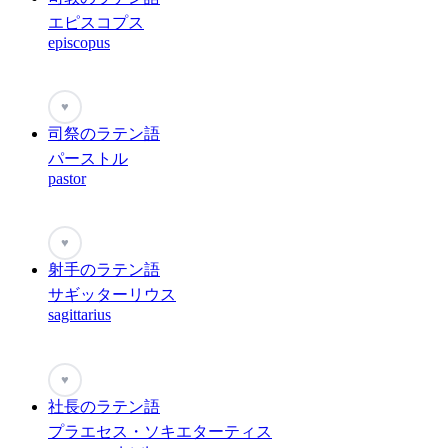
エピスコプス
episcopus
♥
司祭のラテン語
パーストル
pastor
♥
射手のラテン語
サギッターリウス
sagittarius
♥
社長のラテン語
プラエセス・ソキエターティス