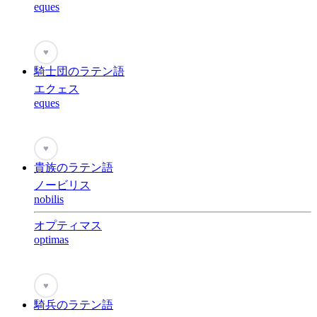
eques
♥
騎士団のラテン語
エクェス
eques
♥
貴族のラテン語
ノービリス
nobilis
オプティマス
optimas
♥
騎兵のラテン語