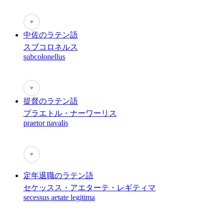
♥
中佐のラテン語
スブコロネルス
subcolonellus
♥
提督のラテン語
プラエトル・ナーワーリス
praetor navalis
♥
定年退職のラテン語
セケッスス・アエターテ・レギティマ
secessus aetate legitima