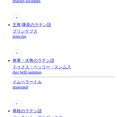
praeses societatis
♥
主将,隊長のラテン語
プリンケプス
princeps
♥
将軍・大将のラテン語
ドゥクス・ベッリー・スンムス
dux belli summus
イムペラートル
imperator
♥
将校のラテン語