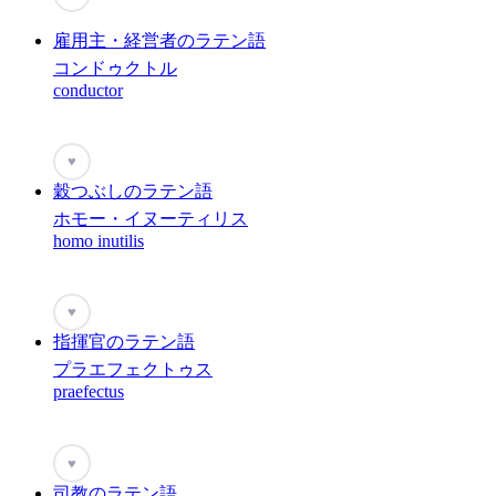
雇用主・経営者のラテン語
コンドゥクトル
conductor
♥
穀つぶしのラテン語
ホモー・イヌーティリス
homo inutilis
♥
指揮官のラテン語
プラエフェクトゥス
praefectus
♥
司教のラテン語