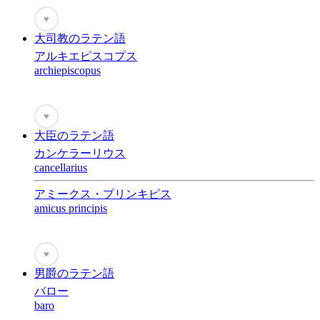
♥
大司教のラテン語
アルキエピスコプス
archiepiscopus
♥
大臣のラテン語
カンケラーリウス
cancellarius
アミークス・プリンキピス
amicus principis
♥
男爵のラテン語
バロー
baro