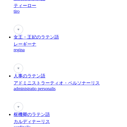
ティーロー
tiro
♥
女王・王妃のラテン語
レーギーナ
regina
♥
人事のラテン語
アドミニストラーティオ・ペルソナーリス
administratio personalis
♥
枢機卿のラテン語
カルディナーリス