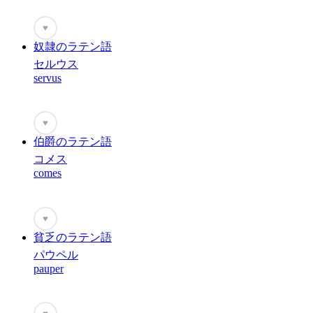
♥
奴隷のラテン語
セルウス
servus
♥
伯爵のラテン語
コメス
comes
♥
貧乏のラテン語
パウペル
pauper