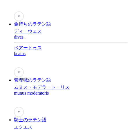
♥
金持ちのラテン語
ディーウェス
dives
ベアートゥス
beatus
♥
管理職のラテン語
ムヌス・モデラートーリス
munus moderatoris
♥
騎士のラテン語
エクエス