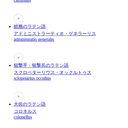
cardinalis
♥
総務のラテン語
アドミニストラーティオ・ゲネラーリス
administratio generalis
♥
狙撃手・狙撃兵のラテン語
スクロペターリウス・オックルトゥス
sclopetarius occultus
♥
大佐のラテン語
コロネルス
colonellus