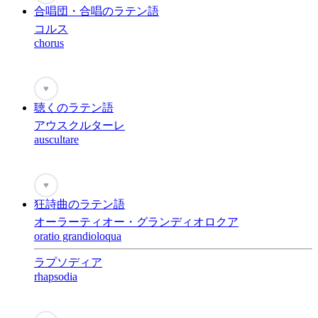
合唱団・合唱のラテン語
コルス
chorus
♥
聴くのラテン語
アウスクルターレ
auscultare
♥
狂詩曲のラテン語
オーラーティオー・グランディオロクア
oratio grandioloqua
ラプソディア
rhapsodia