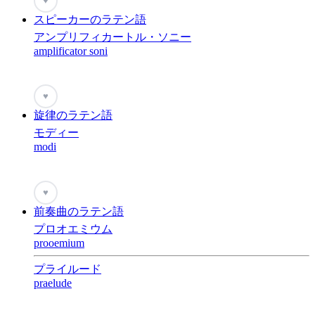
♥
スピーカーのラテン語
アンプリフィカートル・ソニー
amplificator soni
♥
旋律のラテン語
モディー
modi
♥
前奏曲のラテン語
プロオエミウム
prooemium
プライルード
praelude