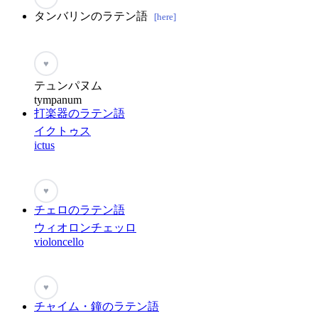
タンバリンのラテン語
[here]
♥
テュンパヌム
tympanum
打楽器のラテン語
イクトゥス
ictus
♥
チェロのラテン語
ウィオロンチェッロ
violoncello
♥
チャイム・鐘のラテン語