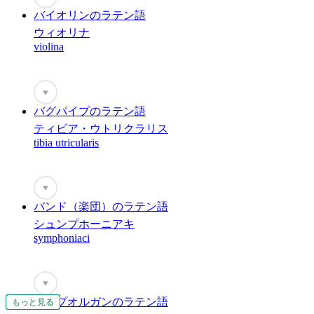
バイオリンのラテン語
ウィオリナ
violina
♥
バグパイプのラテン語
ティビア・ウトリクラリス
tibia utricularis
♥
バンド（楽団）のラテン語
シュンプホーニアキ
symphoniaci
♥
パイプオルガンのラテン語
もっと見る
もっと見る
もっと見る
もっと見る
もっと見る
もっと見る
もっと見る
もっと見る
もっと見る
もっと見る
もっと見る
もっと見る
もっと見る
もっと見る
もっと見る