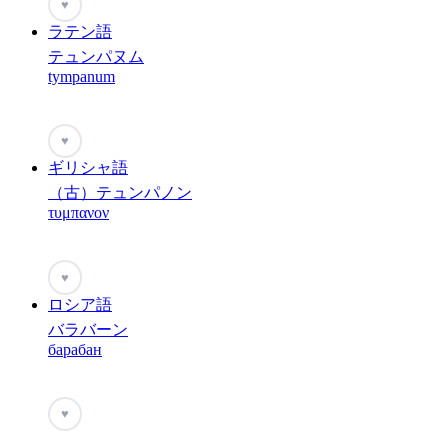
♥
ラテン語
テュンパヌム
tympanum
♥
ギリシャ語
（古）テュンパノン
τυμπανον
♥
ロシア語
バラバーン
барабан
♥