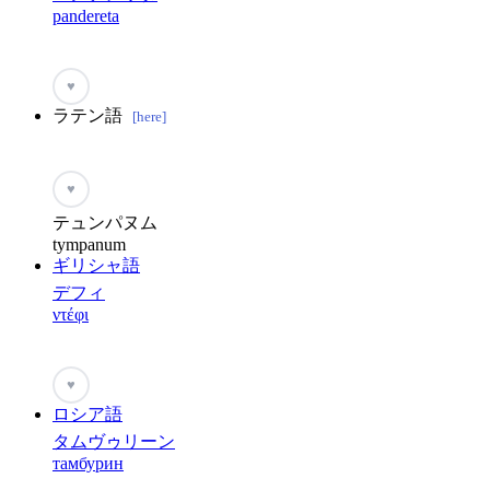
pandereta
♥
ラテン語
[here]
♥
テュンパヌム
tympanum
ギリシャ語
デフィ
ντέφι
♥
ロシア語
タムヴゥリーン
тамбурин