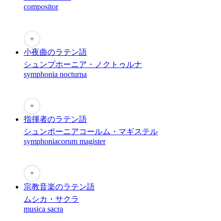
compositor
♥
小夜曲のラテン語
シュンプホーニア・ノクトゥルナ
symphonia nocturna
♥
指揮者のラテン語
シュンポーニアコールム・マギステル
symphoniacorum magister
♥
宗教音楽のラテン語
ムシカ・サクラ
musica sacra