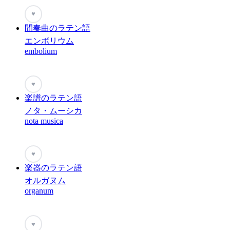
♥
間奏曲のラテン語
エンボリウム
embolium
♥
楽譜のラテン語
ノタ・ムーシカ
nota musica
♥
楽器のラテン語
オルガヌム
organum
♥