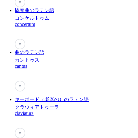
♥
協奏曲のラテン語
コンケルトゥム
concertum
♥
曲のラテン語
カントゥス
cantus
♥
キーボード（楽器の）のラテン語
クラウィアトゥーラ
claviatura
♥