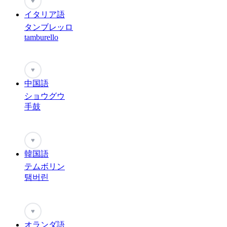
♥
イタリア語
タンブレッロ
tamburello
♥
中国語
ショウグウ
手鼓
♥
韓国語
テムボリン
탬버린
♥
オランダ語