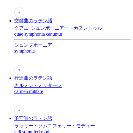
♥
交響曲のラテン語
クアエ･シュンポーニアー・カヌントゥル
quae symphonia canuntur
シュンプホーニア
symphonia
♥
行進曲のラテン語
カルメン・ミリターレ
carmen militare
♥
子守唄のラテン語
ラッリー・ソムニフェリー・モディー
lalli somniferi modi