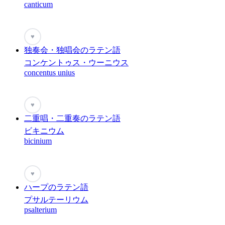
canticum
♥
独奏会・独唱会のラテン語
コンケントゥス・ウーニウス
concentus unius
♥
二重唱・二重奏のラテン語
ビキニウム
bicinium
♥
ハープのラテン語
プサルテーリウム
psalterium