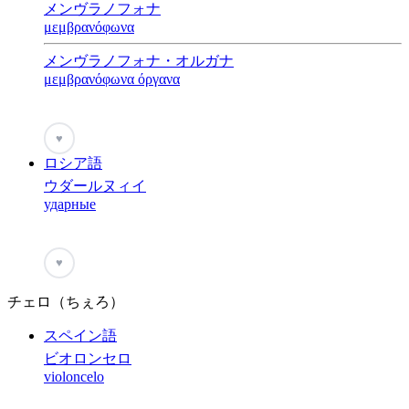
メンヴラノフォナ
μεμβρανόφωνα
メンヴラノフォナ・オルガナ
μεμβρανόφωνα όργανα
♥
ロシア語
ウダールヌィイ
ударные
♥
チェロ（ちぇろ）
スペイン語
ビオロンセロ
violoncelo