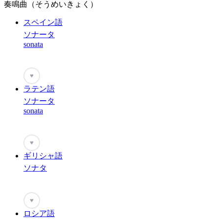
奏鳴曲（そうめいきょく）
スペイン語
ソナータ
sonata
♥
ラテン語
ソナータ
sonata
♥
ギリシャ語
ソナタ
♥
ロシア語