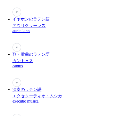
♥
イヤホンのラテン語
アウリクラーレス
auriculares
♥
歌・歌曲のラテン語
カントゥス
cantus
♥
演奏のラテン語
エクセクーティオ・ムシカ
executio musica