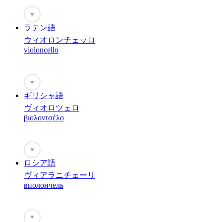
♥
ラテン語
ウィオロンチェッロ
violoncello
♥
ギリシャ語
ヴィオロツェロ
βιολοντσέλο
♥
ロシア語
ヴィアラニチェーリ
виолончель
♥