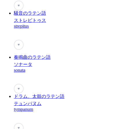
♥
騒音のラテン語
ストレピトゥス
strepitus
♥
奏鳴曲のラテン語
ソナータ
sonata
♥
ドラム、太鼓のラテン語
テュンパヌム
tympanum
♥