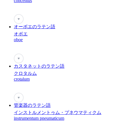
concentus
♥
オーボエのラテン語
オボエ
oboe
♥
カスタネットのラテン語
クロタルム
crotalum
♥
管楽器のラテン語
インストルメントゥム・プネウマティクム
instrumentum pneumaticum