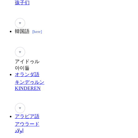
孩子们
♥
韓国語
[here]
♥
アイドゥル
아이들
オランダ語
キンデゥルン
KINDEREN
♥
アラビア語
アウラード
اولاد