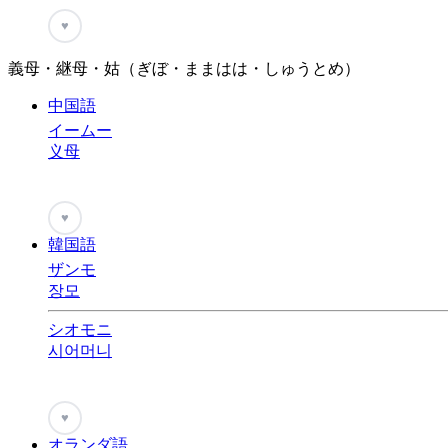
♥
義母・継母・姑（ぎぼ・ままはは・しゅうとめ）
中国語
イームー
义母
♥
韓国語
ザンモ
장모
シオモニ
시어머니
♥
オランダ語