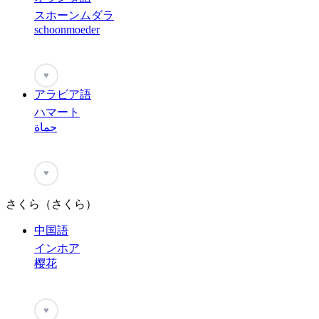
スホーンムダラ
schoonmoeder
♥
アラビア語
ハマート
حماة
♥
さくら（さくら）
中国語
インホア
樱花
♥