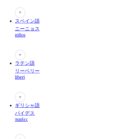
♥
スペイン語
ニーニョス
niños
♥
ラテン語
リーベリー
liberi
♥
ギリシャ語
パイデス
παιδες