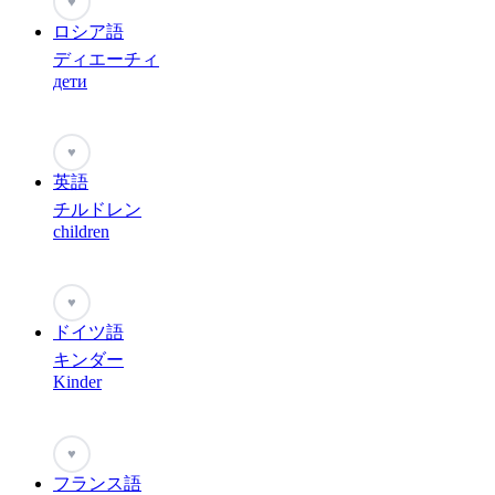
♥
ロシア語
ディエーチィ
дети
♥
英語
チルドレン
children
♥
ドイツ語
キンダー
Kinder
♥
フランス語