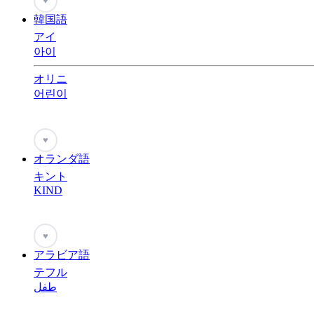
♥
韓国語
アイ
아이
オリニ
어린이
♥
オランダ語
キント
KIND
♥
アラビア語
テフル
طفل