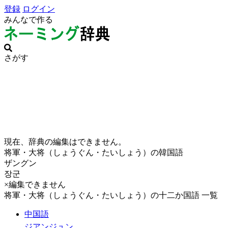
登録
ログイン
みんなで作る
さがす
現在、辞典の編集はできません。
将軍・大将（しょうぐん・たいしょう）の韓国語
ザングン
장군
×編集できません
将軍・大将（しょうぐん・たいしょう）の十二か国語 一覧
中国語
ジアンジュン