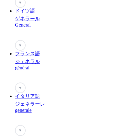
♥
ドイツ語
ゲネラール
General
♥
フランス語
ジェネラル
général
♥
イタリア語
ジェネラーレ
generale
♥