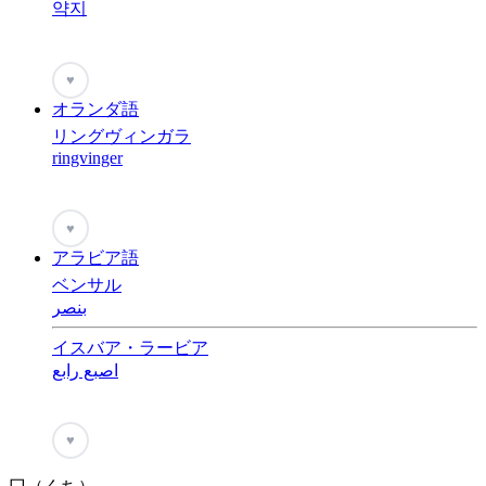
약지
♥
オランダ語
リングヴィンガラ
ringvinger
♥
アラビア語
ベンサル
بنصر
イスバア・ラービア
اصبع رابع
♥