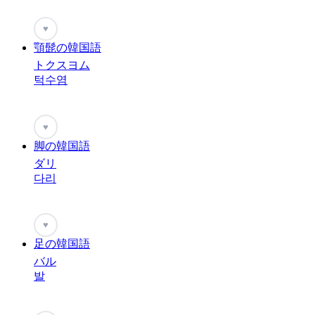
♥
顎髭の韓国語
トクスヨム
턱수염
♥
脚の韓国語
ダリ
다리
♥
足の韓国語
バル
발