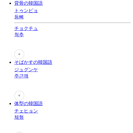
背骨の韓国語
トゥンピョ
등뼈
チョクチュ
척추
♥
そばかすの韓国語
ジュグンケ
주근깨
♥
体型の韓国語
チェヒョン
체형