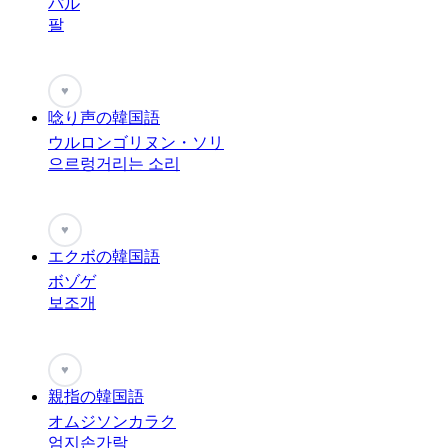
パル
팔
♥
唸り声の韓国語
ウルロンゴリヌン・ソリ
으르렁거리는 소리
♥
エクボの韓国語
ボゾゲ
보조개
♥
親指の韓国語
オムジソンカラク
엄지손가락