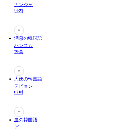
ナンジャ
난자
♥
溜息の韓国語
ハンスム
한숨
♥
大便の韓国語
テビョン
대변
♥
血の韓国語
ピ