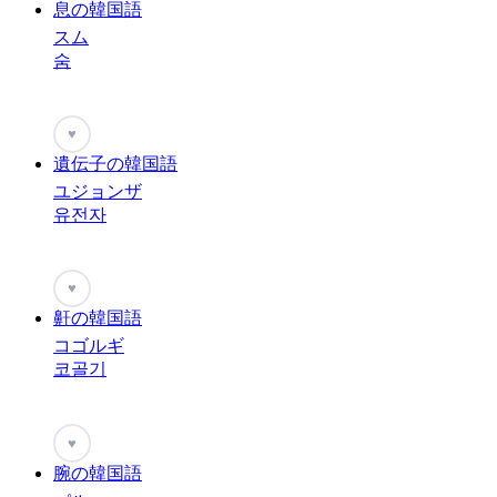
息の韓国語
スム
숨
♥
遺伝子の韓国語
ユジョンザ
유전자
♥
鼾の韓国語
コゴルギ
코골기
♥
腕の韓国語