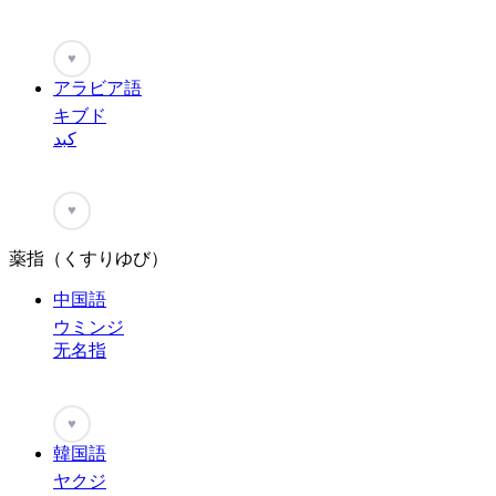
♥
アラビア語
キブド
كبد
♥
薬指（くすりゆび）
中国語
ウミンジ
无名指
♥
韓国語
ヤクジ