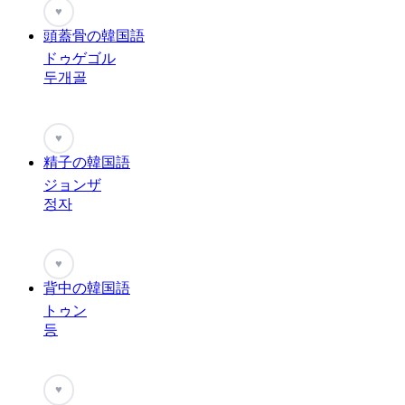
♥
頭蓋骨の韓国語
ドゥゲゴル
두개골
♥
精子の韓国語
ジョンザ
정자
♥
背中の韓国語
トゥン
등
♥