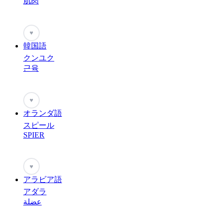
肌肉
♥
韓国語
クンユク
근육
♥
オランダ語
スピール
SPIER
♥
アラビア語
アダラ
عضلة