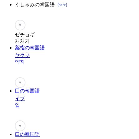
くしゃみの韓国語
[here]
♥
ゼチョギ
재채기
薬指の韓国語
ヤクジ
약지
♥
囗の韓国語
イプ
입
♥
口の韓国語