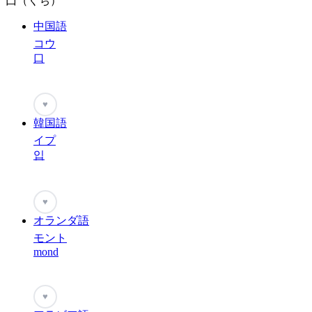
囗（くち）
中国語
コウ
口
♥
韓国語
イプ
입
♥
オランダ語
モント
mond
♥