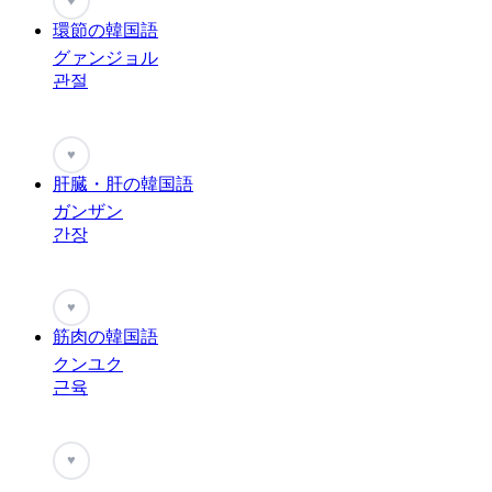
♥
環節の韓国語
グァンジョル
관절
♥
肝臓・肝の韓国語
ガンザン
간장
♥
筋肉の韓国語
クンユク
근육
♥