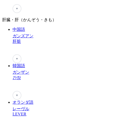
♥
肝臓・肝（かんぞう・きも）
中国語
ガンズアン
肝脏
♥
韓国語
ガンザン
간장
♥
オランダ語
レーヴル
LEVER