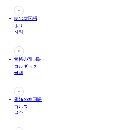
♥
腰の韓国語
ホリ
허리
♥
骨格の韓国語
コルギョク
골격
♥
骨髄の韓国語
コルス
골수