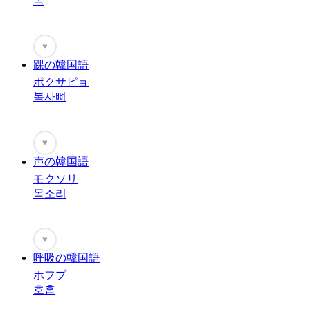
목
♥
踝の韓国語
ボクサピョ
복사뼈
♥
声の韓国語
モクソリ
목소리
♥
呼吸の韓国語
ホフプ
호흡