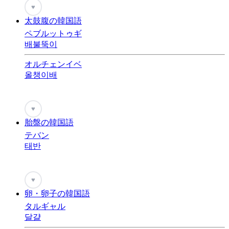
♥
太鼓腹の韓国語
ペブルットゥギ
배불뚝이
オルチェンイベ
올챙이배
♥
胎盤の韓国語
テバン
태반
♥
卵・卵子の韓国語
タルギャル
달걀