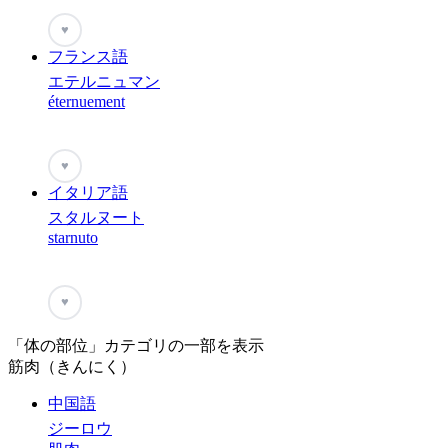
♥
フランス語
エテルニュマン
éternuement
♥
イタリア語
スタルヌート
starnuto
♥
「体の部位」カテゴリの一部を表示
筋肉（きんにく）
中国語
ジーロウ