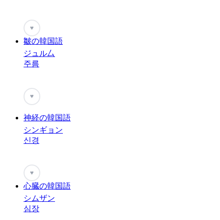
♥
皺の韓国語
ジュル厶
주름
♥
神経の韓国語
シンギョン
신경
♥
心臓の韓国語
シムザン
심장