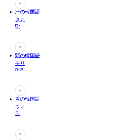
♥
汗の韓国語
タム
땀
♥
頭の韓国語
モリ
머리
♥
胃の韓国語
ウィ
위
♥