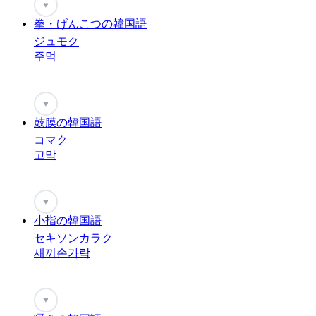
♥
拳・げんこつの韓国語
ジュモク
주먹
♥
鼓膜の韓国語
コマク
고막
♥
小指の韓国語
セキソンカラク
새끼손가락
♥