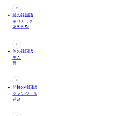
♥
髪の韓国語
モリカラク
머리카락
♥
体の韓国語
モム
몸
♥
間接の韓国語
クァンジョル
관절