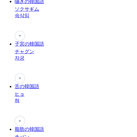
囁きの韓国語
ソクサギム
속삭임
♥
子宮の韓国語
チャグン
자궁
♥
舌の韓国語
ヒョ
혀
♥
脂肪の韓国語
チバン