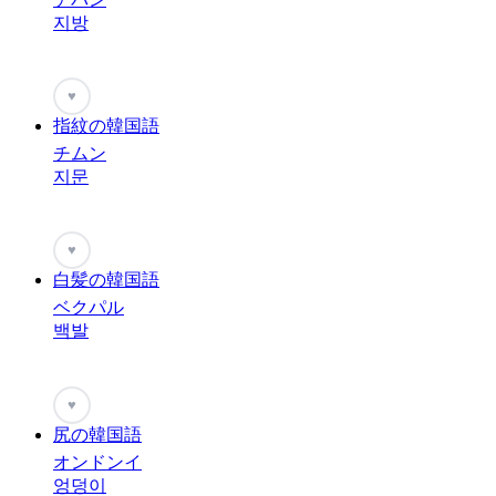
지방
♥
指紋の韓国語
チムン
지문
♥
白髪の韓国語
ベクパル
백발
♥
尻の韓国語
オンドンイ
엉덩이