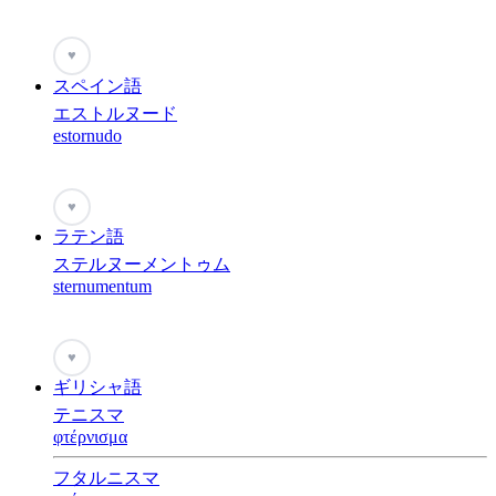
♥
スペイン語
エストルヌード
estornudo
♥
ラテン語
ステルヌーメントゥム
sternumentum
♥
ギリシャ語
テニスマ
φτέρνισμα
フタルニスマ