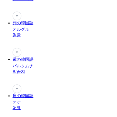
♥
顔の韓国語
オルグル
얼굴
♥
踵の韓国語
バルクムチ
발꿈치
♥
肩の韓国語
オケ
어깨