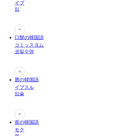
イプ
입
♥
口髭の韓国語
コミッスヨム
코밑수염
♥
唇の韓国語
イプスル
입술
♥
首の韓国語
モク