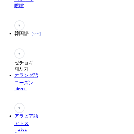
喷嚏
♥
韓国語
[here]
♥
ゼチョギ
재채기
オランダ語
ニーズン
niezen
♥
アラビア語
アトス
عطس