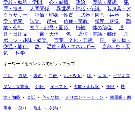
学校・勉強・学問
心・感情
政治
魔法・魔術
犯
罪・捜査
人間関係
異世界・神話・伝説
装身具・ア
クセサリー
評価・印象・性質
武器・防具・兵器
化
学・元素
味覚
昆虫
信仰・宗教
状態・状況
職
業・会社
文字・記号・図形
植物
体の部位
道
具・日用品
宇宙・天体
色
通信・電話・郵便
ス
ポーツ・趣味・娯楽
言葉・文化・芸術
国
乗り物・
交通・旅行
数
温度・熱・エネルギー
自然 - 空・天
気
科学
キーワードをランダムでピックアップ
ニレ
・
原型
・
署名
・
二倍
・
いたる所
・
嘘
・
人魚
・
ビジネス
マン・実業家
・
公転
・
イラスト
・
客間・応接室
・
外部
・
恍
惚・陶酔
・
会話
・
色々な物
・
オリエンテーション
・
四重唱・四
重奏
・
怒り
・
脱出
・
夕焼け