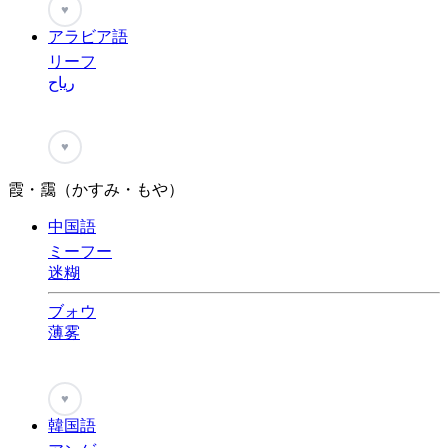
♥
アラビア語
リーフ
رياح
♥
霞・靄（かすみ・もや）
中国語
ミーフー
迷糊
ブォウ
薄雾
♥
韓国語