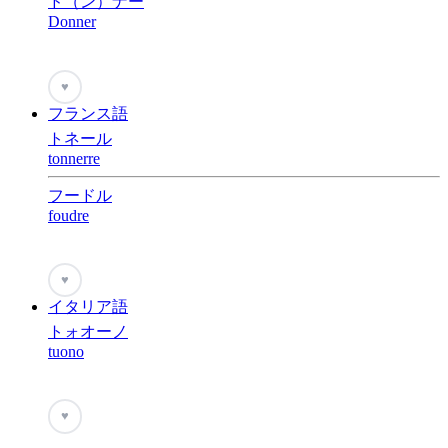
ド（ン）ナー
Donner
♥
フランス語
トネール
tonnerre
フードル
foudre
♥
イタリア語
トォオーノ
tuono
♥