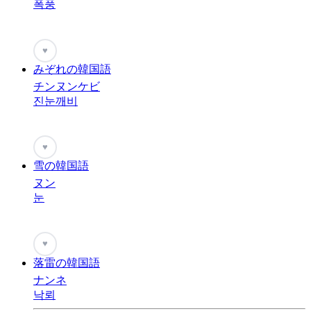
폭풍
♥
みぞれの韓国語
チンヌンケビ
진눈깨비
♥
雪の韓国語
ヌン
눈
♥
落雷の韓国語
ナンネ
낙뢰