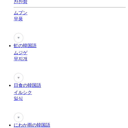
잔잔함
ムプン
무풍
♥
虹の韓国語
ムジゲ
무지개
♥
日食の韓国語
イルシク
일식
♥
にわか雨の韓国語