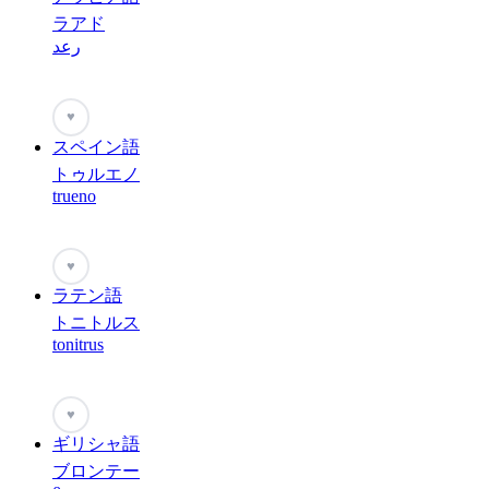
ラアド
رعد
♥
スペイン語
トゥルエノ
trueno
♥
ラテン語
トニトルス
tonitrus
♥
ギリシャ語
ブロンテー