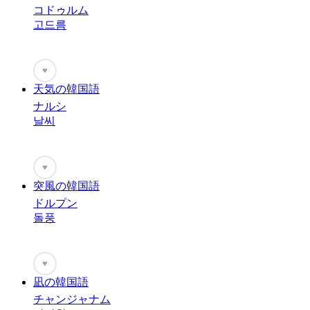
コドゥルム
고드름
♥
天気の韓国語
ナルシ
날씨
♥
突風の韓国語
ドルプン
돌풍
♥
凪の韓国語
チャンジャナム