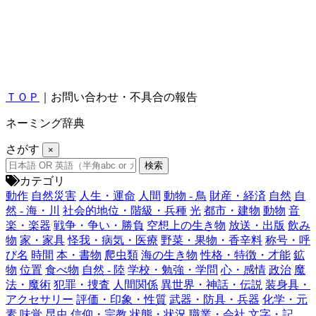
ＴＯＰ
｜お問い合わせ・不具合の報告
ネーミング辞典
さがす
×
カテゴリ
動作
自然災害
人生・運命
人間
動物 - 鳥
財産・経済
自然
自
然 - 海・川
社会的地位・階級・兵種
光
都市・建物
動物
音
楽・楽器
戦争・争い・勝負
空想上の生き物
放送・出版
飲み
物
家・家具
怪我・病気・医療
野菜・果物・香辛料
称号・呼
び名
時間
本・書物
爬虫類
海の生き物
性格・特徴・才能
鉱
物
位置
食べ物
自然 - 陸
学校・勉強・学問
心・感情
政治
魔
法・魔術
犯罪・捜査
人間関係
異世界・神話・伝説
装身具・
アクセサリー
評価・印象・性質
武器・防具・兵器
化学・元
素
味覚
昆虫
信仰・宗教
状態・状況
職業・会社
文字・記