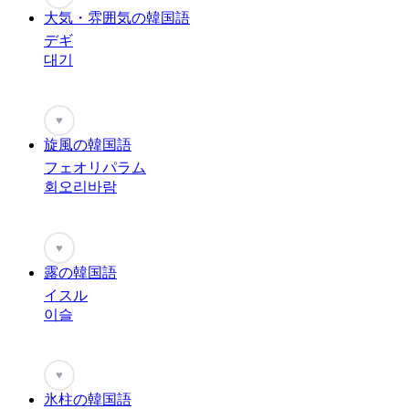
大気・雰囲気の韓国語
デギ
대기
♥
旋風の韓国語
フェオリパラム
회오리바람
♥
露の韓国語
イスル
이슬
♥
氷柱の韓国語