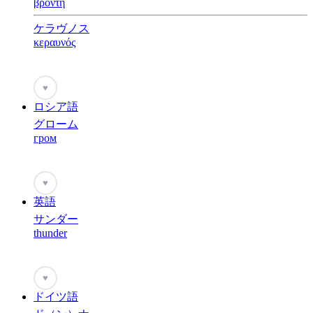
βροντη
ケラヴノス
κεραυνός
♥
ロシア語
グローム
гром
♥
英語
サンダー
thunder
♥
ドイツ語