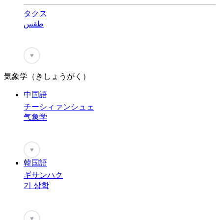
タクス
طقس
♥
気象学（きしょうがく）
中国語
チーシィァンシュェ
气象学
♥
韓国語
ギサンハク
기 상학
♥