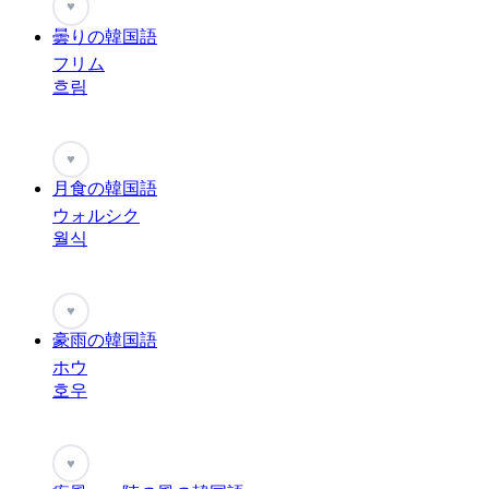
♥
曇りの韓国語
フリム
흐림
♥
月食の韓国語
ウォルシク
월식
♥
豪雨の韓国語
ホウ
호우
♥