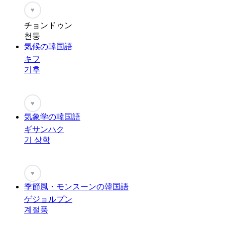
♥
チョンドゥン
천둥
気候の韓国語
キフ
기후
♥
気象学の韓国語
ギサンハク
기 상학
♥
季節風・モンスーンの韓国語
ゲジョルプン
계절풍