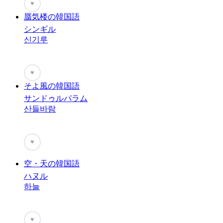
♥
蜃気楼の韓国語
シンギル
신기루
♥
そよ風の韓国語
サンドゥルパラム
산들바람
♥
空・天の韓国語
ハヌル
하늘
♥