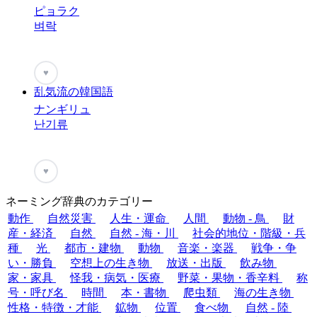
ピョラク
벼락
♥
乱気流の韓国語
ナンギリュ
난기류
♥
ネーミング辞典のカテゴリー
動作
自然災害
人生・運命
人間
動物 - 鳥
財
産・経済
自然
自然 - 海・川
社会的地位・階級・兵
種
光
都市・建物
動物
音楽・楽器
戦争・争
い・勝負
空想上の生き物
放送・出版
飲み物
家・家具
怪我・病気・医療
野菜・果物・香辛料
称
号・呼び名
時間
本・書物
爬虫類
海の生き物
性格・特徴・才能
鉱物
位置
食べ物
自然 - 陸