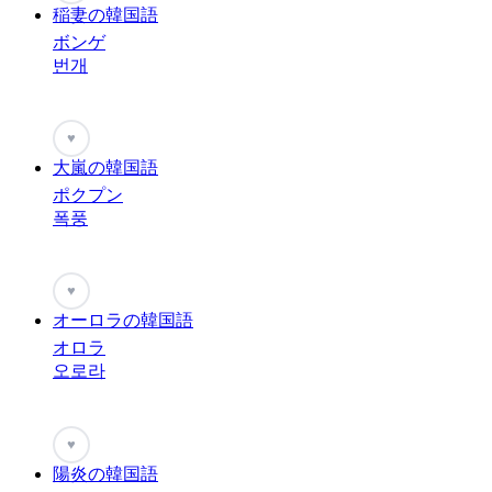
稲妻の韓国語
ボンゲ
번개
♥
大嵐の韓国語
ポクプン
폭풍
♥
オーロラの韓国語
オロラ
오로라
♥
陽炎の韓国語