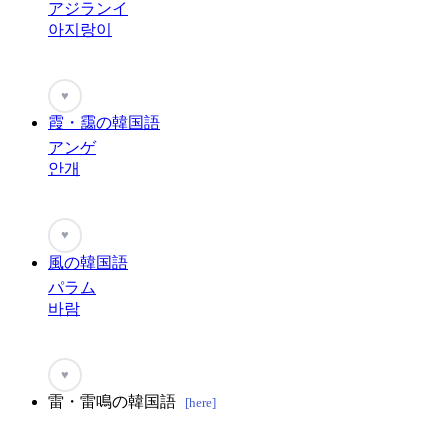
アジランイ
아지랑이
♥
霞・靄の韓国語
アンゲ
안개
♥
風の韓国語
パラム
바람
♥
雷・雷鳴の韓国語
[here]