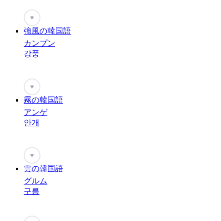
♥
強風の韓国語
カンプン
강풍
♥
霧の韓国語
アンゲ
안개
♥
雲の韓国語
グルム
구름