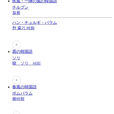
疾風・一陣の風の韓国語
チルプン
질풍
ハン・チュルギ・パラム
한 줄기 바람
♥
霜の韓国語
ソリ
韓 ソリ 서리
♥
春風の韓国語
ボムパラム
봄바람