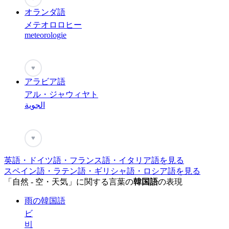
オランダ語
メテオロロヒー
meteorologie
♥
アラビア語
アル・ジャウィヤト
الجوية
♥
英語・ドイツ語・フランス語・イタリア語を見る
スペイン語・ラテン語・ギリシャ語・ロシア語を見る
「自然 - 空・天気」に関する言葉の
韓国語
の表現
雨の韓国語
ビ
비