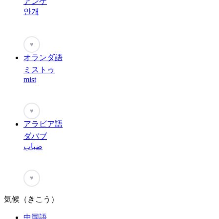
アンゲ
안개
♥
オランダ語
ミストゥ
mist
♥
アラビア語
ダバブ
ضباب
♥
気候（きこう）
中国語