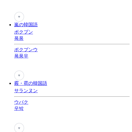
♥
嵐の韓国語
ポクプン
폭풍
ポクプンウ
폭풍우
♥
霰・雹の韓国語
サランヌン
ウバク
우박
♥