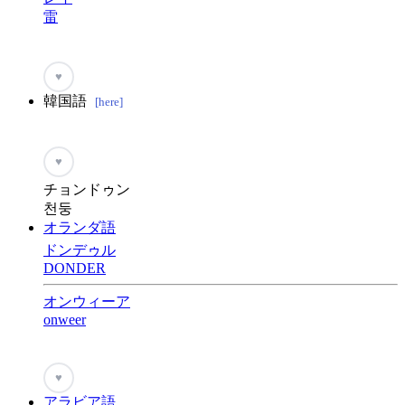
雷
♥
韓国語
[here]
♥
チョンドゥン
천둥
オランダ語
ドンデゥル
DONDER
オンウィーア
onweer
♥
アラビア語