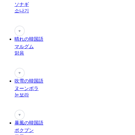
ソナギ
소나기
♥
晴れの韓国語
マルグム
맑음
♥
吹雪の韓国語
ヌーンボラ
눈보라
♥
暴風の韓国語
ポクプン