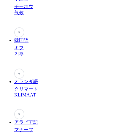
チーホウ
气候
♥
韓国語
キフ
기후
♥
オランダ語
クリマート
KLIMAAT
♥
アラビア語
マナーフ