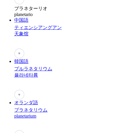
プラネターリオ
planetario
中国語
ティエンシアングアン
天象馆
♥
韓国語
プルラネタリウム
플라네타륨
♥
オランダ語
プラネタリウム
planetarium