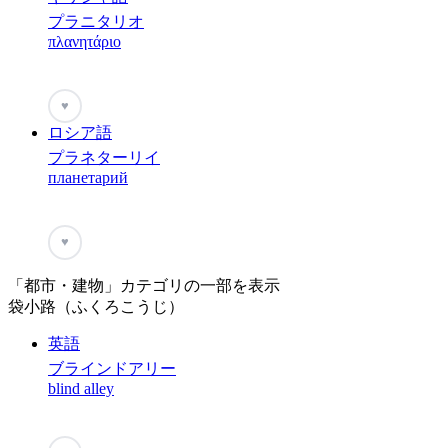
プラニタリオ
πλανητάριο
♥
ロシア語
プラネターリイ
планетарий
♥
「都市・建物」カテゴリの一部を表示
袋小路（ふくろこうじ）
英語
ブラインドアリー
blind alley