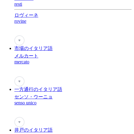
resti
ロヴィーネ
rovine
♥
市場のイタリア語
メルカート
mercato
♥
一方通行のイタリア語
センソ・ウーニョ
senso unico
♥
井戸のイタリア語