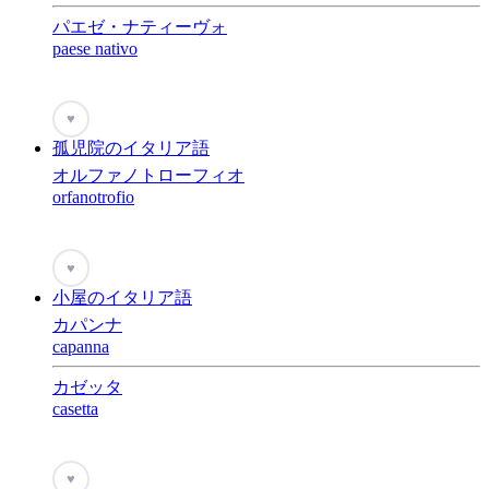
パエゼ・ナティーヴォ
paese nativo
♥
孤児院のイタリア語
オルファノトローフィオ
orfanotrofio
♥
小屋のイタリア語
カパンナ
capanna
カゼッタ
casetta
♥