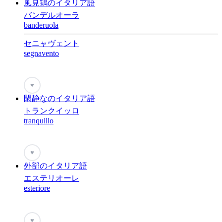
風見鶏のイタリア語
バンデルオーラ
banderuola
セニャヴェント
segnavento
♥
閑静なのイタリア語
トランクイッロ
tranquillo
♥
外部のイタリア語
エステリオーレ
esteriore
♥