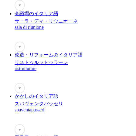
♥
会議場のイタリア語
サーラ・ディ・リウニオーネ
sala di riunione
♥
改造・リフォームのイタリア語
リストゥルットゥラーレ
ristrutturare
♥
かかしのイタリア語
スパヴェンタパッセリ
spaventapasseri
♥