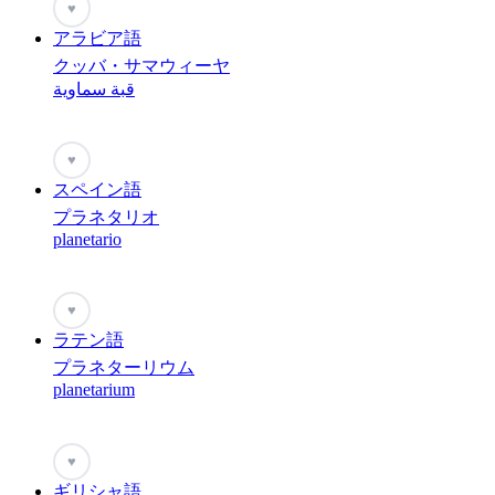
♥
アラビア語
クッバ・サマウィーヤ
قبة سماوية
♥
スペイン語
プラネタリオ
planetario
♥
ラテン語
プラネターリウム
planetarium
♥
ギリシャ語