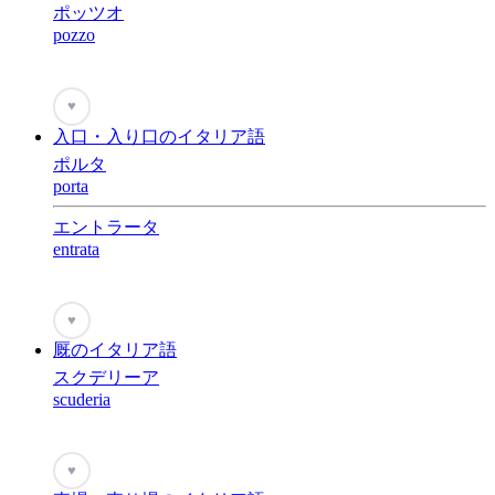
ポッツオ
pozzo
♥
入口・入り口のイタリア語
ポルタ
porta
エントラータ
entrata
♥
厩のイタリア語
スクデリーア
scuderia
♥