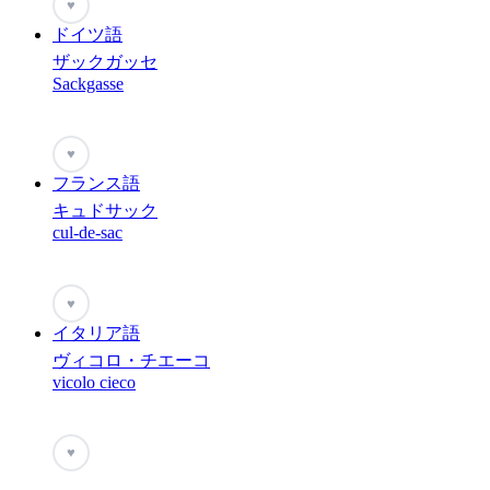
♥
ドイツ語
ザックガッセ
Sackgasse
♥
フランス語
キュドサック
cul-de-sac
♥
イタリア語
ヴィコロ・チエーコ
vicolo cieco
♥