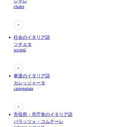
シャレ
chalet
♥
社会のイタリア語
ソチエタ
società
♥
車道のイタリア語
カレッジャータ
carreggiata
♥
市役所・市庁舎のイタリア語
パラッツォ・コムナーレ