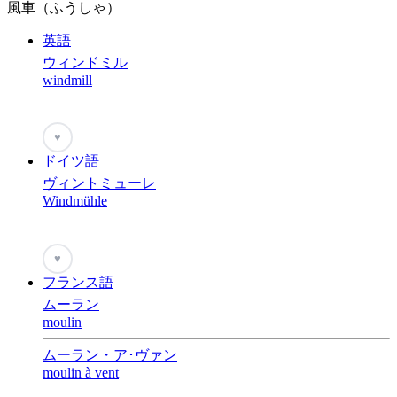
風車（ふうしゃ）
英語
ウィンドミル
windmill
♥
ドイツ語
ヴィントミューレ
Windmühle
♥
フランス語
ムーラン
moulin
ムーラン・ア･ヴァン
moulin à vent