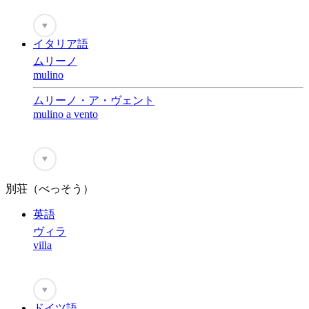
♥
イタリア語
ムリーノ
mulino
ムリーノ・ア・ヴェント
mulino a vento
♥
別荘（べっそう）
英語
ヴィラ
villa
♥
ドイツ語