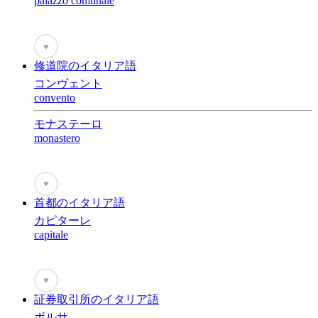
palazzo comunale
♥
修道院のイタリア語
コンヴェント
convento
モナステーロ
monastero
♥
首都のイタリア語
カピターレ
capitale
♥
証券取引所のイタリア語
ボルサ