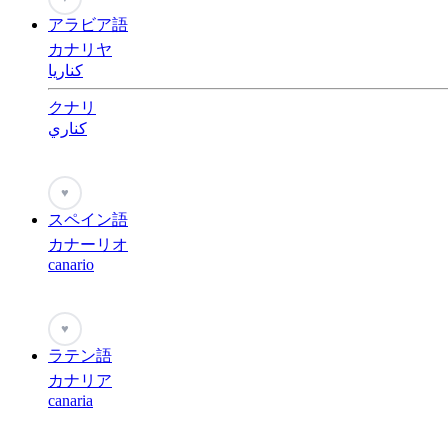
アラビア語
カナリヤ
كناريا
クナリ
كناري
♥
スペイン語
カナーリオ
canario
♥
ラテン語
カナリア
canaria