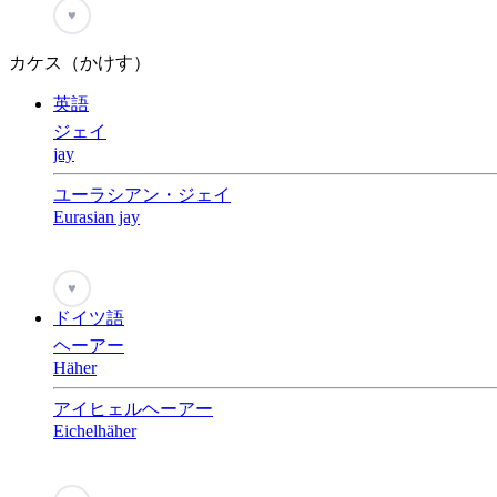
♥
カケス（かけす）
英語
ジェイ
jay
ユーラシアン・ジェイ
Eurasian jay
♥
ドイツ語
ヘーアー
Häher
アイヒェルヘーアー
Eichelhäher