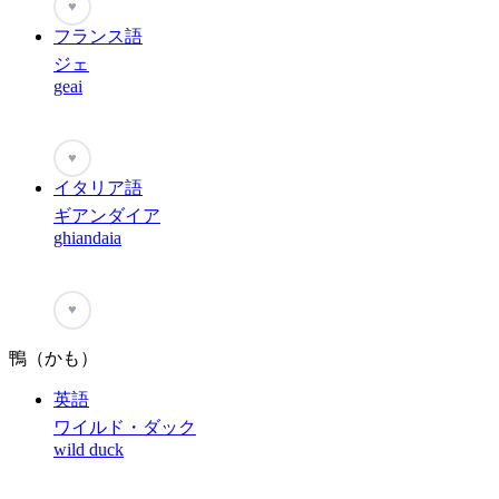
♥
フランス語
ジェ
geai
♥
イタリア語
ギアンダイア
ghiandaia
♥
鴨（かも）
英語
ワイルド・ダック
wild duck