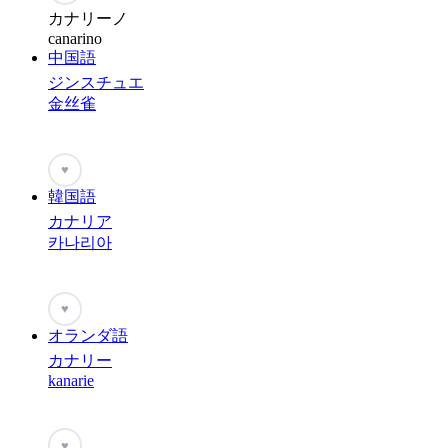
カナリーノ
canarino
中国語
ジンスチュエ
金丝雀
♥
韓国語
カナリア
카나리아
♥
オランダ語
カナリー
kanarie
♥