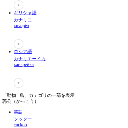
♥
ギリシャ語
カナリニ
καναρίνι
♥
ロシア語
カナリエーイカ
канарейка
♥
「動物 - 鳥」カテゴリの一部を表示
郭公（かっこう）
英語
クックー
cuckoo