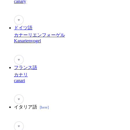
canary
♥
ドイツ語
カナーリエンフォーゲル
Kanarienvogel
♥
フランス語
カナリ
canari
♥
イタリア語
[here]
♥