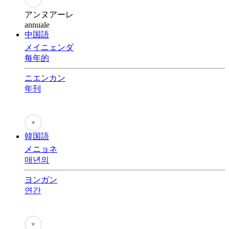
アンヌアーレ
annuale
中国語
メイニェンダ
每年的
ニエンカン
年刊
♥
韓国語
メニョネ
매년의
ヨンガン
연간
♥