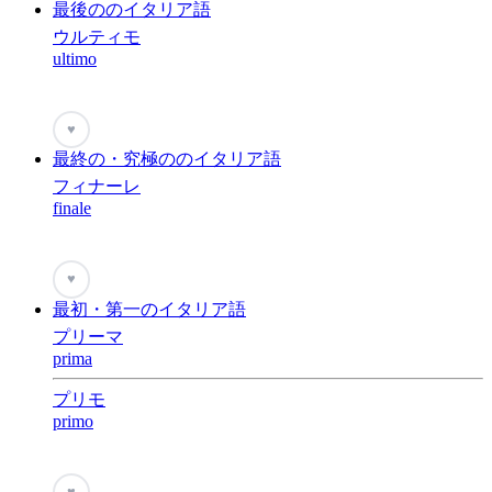
最後ののイタリア語
ウルティモ
ultimo
♥
最終の・究極ののイタリア語
フィナーレ
finale
♥
最初・第一のイタリア語
プリーマ
prima
プリモ
primo
♥