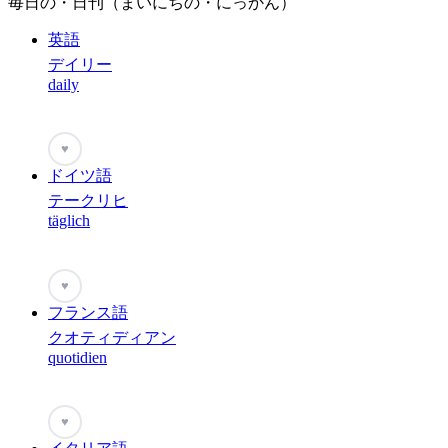
毎日の・日刊（まいにちの・にっかん）
英語
デイリー
daily
♥
ドイツ語
テークリヒ
täglich
♥
フランス語
クオティディアン
quotidien
♥