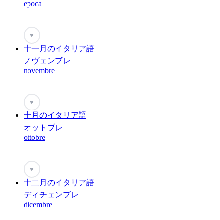
epoca
♥
十一月のイタリア語
ノヴェンブレ
novembre
♥
十月のイタリア語
オットブレ
ottobre
♥
十二月のイタリア語
ディチェンブレ
dicembre