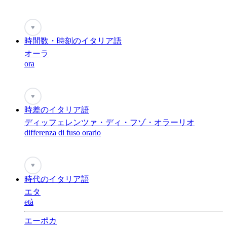
♥
時間数・時刻のイタリア語
オーラ
ora
♥
時差のイタリア語
ディッフェレンツァ・ディ・フゾ・オラーリオ
differenza di fuso orario
♥
時代のイタリア語
エタ
età
エーポカ