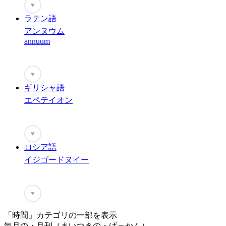
♥
ラテン語
アンヌウム
annuum
♥
ギリシャ語
エペテイオン
♥
ロシア語
イジゴードヌイー
♥
「時間」カテゴリの一部を表示
毎月の・月刊（まいつきの・げっかん）