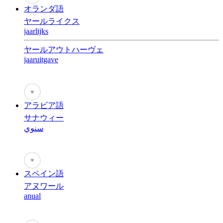
オランダ語
ヤールライクス
jaarlijks
ヤールアウトハーヴェ
jaaruitgave
♥
アラビア語
サナウィー
سنوي
♥
スペイン語
アヌワール
anual