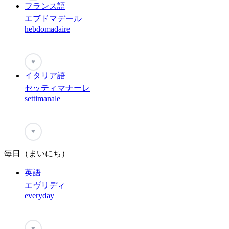
フランス語
エブドマデール
hebdomadaire
♥
イタリア語
セッティマナーレ
settimanale
♥
毎日（まいにち）
英語
エヴリディ
everyday
♥