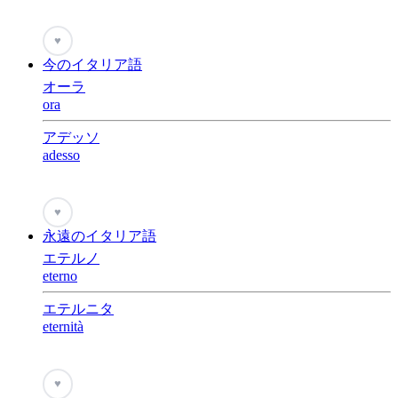
♥
今のイタリア語
オーラ
ora
アデッソ
adesso
♥
永遠のイタリア語
エテルノ
eterno
エテルニタ
eternità
♥