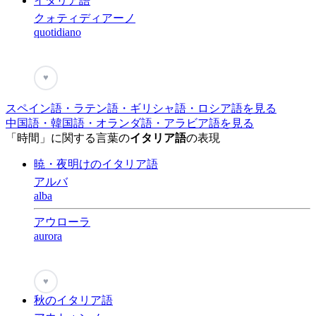
イタリア語
クォティディアーノ
quotidiano
♥
スペイン語・ラテン語・ギリシャ語・ロシア語を見る
中国語・韓国語・オランダ語・アラビア語を見る
「時間」に関する言葉の
イタリア語
の表現
暁・夜明けのイタリア語
アルバ
alba
アウローラ
aurora
♥
秋のイタリア語