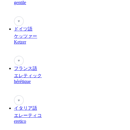
gentile
♥
ドイツ語
ケッツァー
Ketzer
♥
フランス語
エレティック
hérétique
♥
イタリア語
エレーティコ
eretico