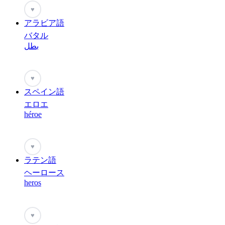
♥
アラビア語
バタル
بطل
♥
スペイン語
エロエ
héroe
♥
ラテン語
ヘーロース
heros
♥