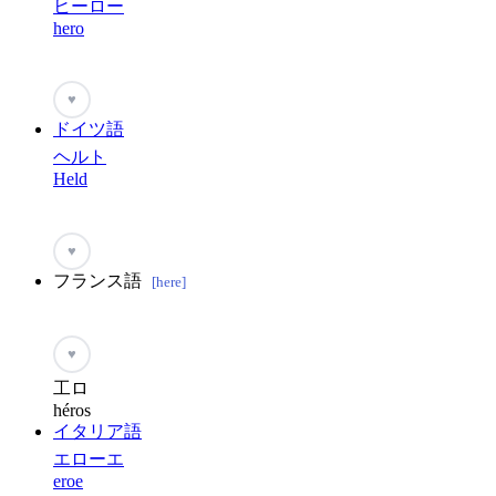
ヒーロー
hero
♥
ドイツ語
ヘルト
Held
♥
フランス語
[here]
♥
工ロ
héros
イタリア語
エローエ
eroe