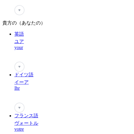
♥
貴方の（あなたの）
英語
ユア
your
♥
ドイツ語
イーア
Ihr
♥
フランス語
ヴォートル
votre