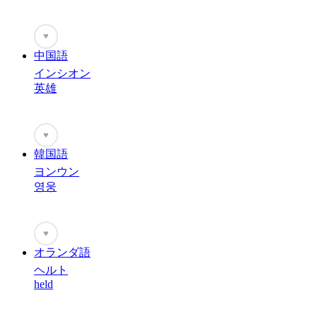
♥
中国語
インシオン
英雄
♥
韓国語
ヨンウン
영웅
♥
オランダ語
ヘルト
held