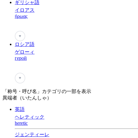
ギリシャ語
イロアス
ήρωας
♥
ロシア語
ゲローィ
герой
♥
「称号・呼び名」カテゴリの一部を表示
異端者（いたんしゃ）
英語
ヘレティック
heretic
ジェンティーレ