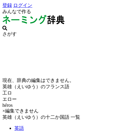
登録
ログイン
みんなで作る
さがす
現在、辞典の編集はできません。
英雄（えいゆう）のフランス語
工ロ
エロー
héros
×編集できません
英雄（えいゆう）の十二か国語 一覧
英語