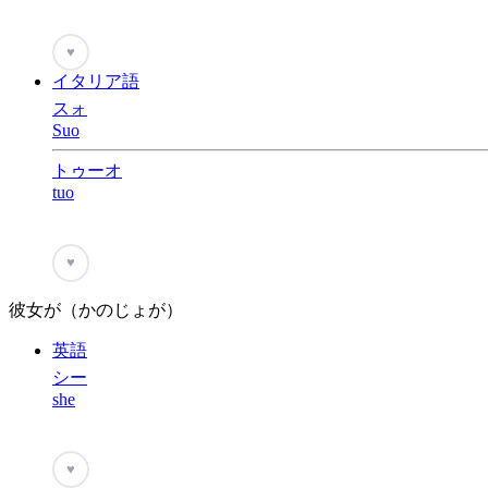
♥
イタリア語
スォ
Suo
トゥーオ
tuo
♥
彼女が（かのじょが）
英語
シー
she
♥