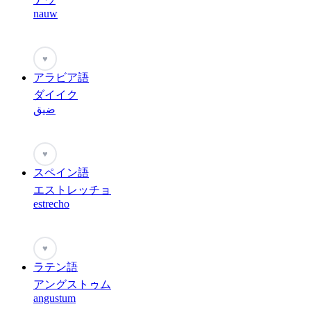
nauw
♥
アラビア語
ダイイク
ضيق
♥
スペイン語
エストレッチョ
estrecho
♥
ラテン語
アングストゥム
angustum