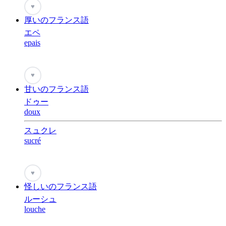
♥
厚いのフランス語
エペ
epais
♥
甘いのフランス語
ドゥー
doux
スュクレ
sucré
♥
怪しいのフランス語
ルーシュ
louche