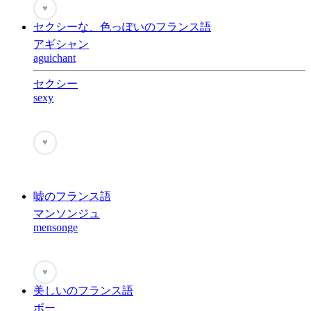
♥
セクシーな、色っぽいのフランス語
アギシャン
aguichant
セクシー
sexy
♥
嘘のフランス語
マンソンジュ
mensonge
♥
美しいのフランス語
ボー