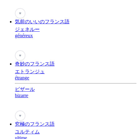
♥
気前のいいのフランス語
ジェネルー
généreux
♥
奇妙のフランス語
エトランジュ
étrange
ビザール
bizarre
♥
究極のフランス語
ユルティム
ultime