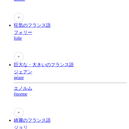
♥
狂気のフランス語
フォリー
folie
♥
巨大な・大きいのフランス語
ジェアン
géant
エノルム
énorme
♥
綺麗のフランス語
ジョリ