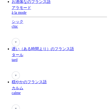
お洒落なのフランス語
アラモード
à la mode
シック
chic
♥
遅い（ある時間より）のフランス語
タール
tard
♥
穏やかのフランス語
カルム
calme
♥