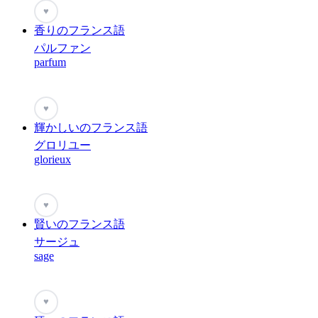
♥
香りのフランス語
パルファン
parfum
♥
輝かしいのフランス語
グロリユー
glorieux
♥
賢いのフランス語
サージュ
sage
♥