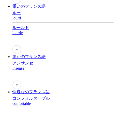
重いのフランス語
ルー
lourd
ルールド
lourde
♥
愚かのフランス語
アンサンセ
insensé
♥
快適なのフランス語
コンフォルターブル
confortable