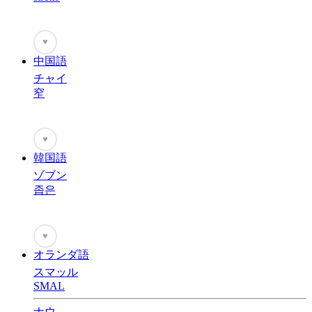
♥
中国語
チャイ
窄
♥
韓国語
ゾブン
좁은
♥
オランダ語
スマッル
SMAL
ナウ