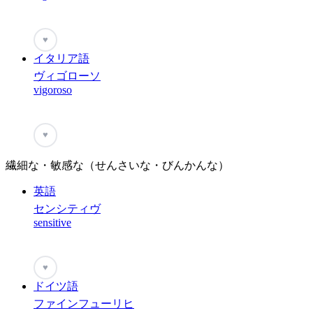
♥
イタリア語
ヴィゴローソ
vigoroso
♥
繊細な・敏感な（せんさいな・びんかんな）
英語
センシティヴ
sensitive
♥
ドイツ語
ファインフューリヒ