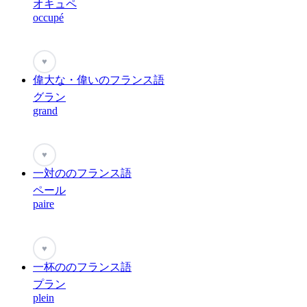
オキュペ
occupé
♥
偉大な・偉いのフランス語
グラン
grand
♥
一対ののフランス語
ペール
paire
♥
一杯ののフランス語
プラン
plein