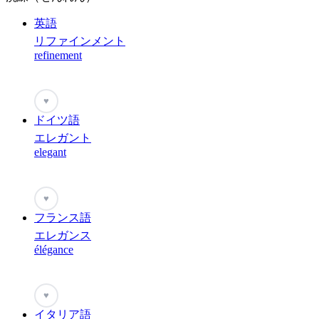
英語
リファインメント
refinement
♥
ドイツ語
エレガント
elegant
♥
フランス語
エレガンス
élégance
♥
イタリア語