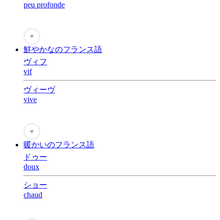
peu profonde
♥
鮮やかなのフランス語
ヴィフ
vif
ヴィーヴ
vive
♥
暖かいのフランス語
ドゥー
doux
ショー
chaud