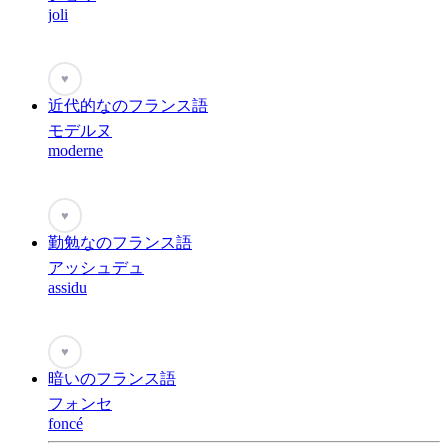
joli
♥
近代的なのフランス語
モデルヌ
moderne
♥
勤勉なのフランス語
アッシュデュ
assidu
♥
暗いのフランス語
フォンセ
foncé