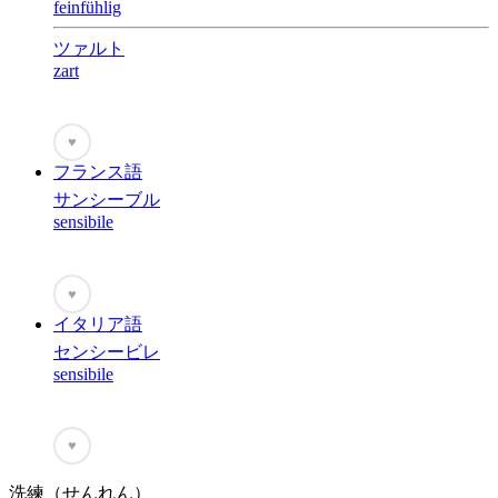
feinfühlig
ツァルト
zart
♥
フランス語
サンシーブル
sensibile
♥
イタリア語
センシービレ
sensibile
♥
洗練（せんれん）