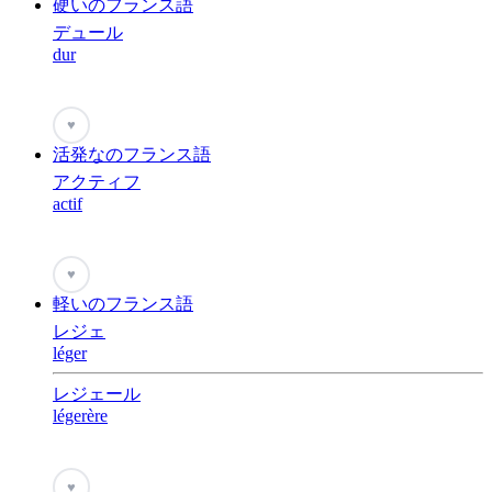
硬いのフランス語
デュール
dur
♥
活発なのフランス語
アクティフ
actif
♥
軽いのフランス語
レジェ
léger
レジェール
légerère
♥