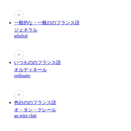
♥
一般的な・一般ののフランス語
ジェネラル
général
♥
いつもののフランス語
オルディネール
ordinaire
♥
色白ののフランス語
オ・タン・クレール
au teint clair