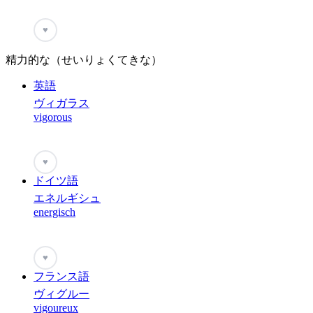
♥
精力的な（せいりょくてきな）
英語
ヴィガラス
vigorous
♥
ドイツ語
エネルギシュ
energisch
♥
フランス語
ヴィグルー
vigoureux