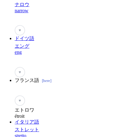
ナロウ
narrow
♥
ドイツ語
エング
eng
♥
フランス語
[here]
♥
エトロワ
étroit
イタリア語
ストレット
stretto