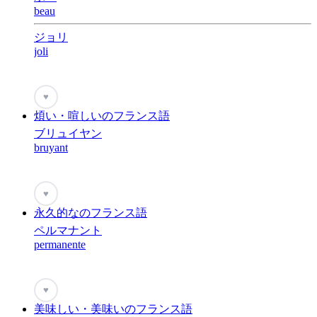
beau
ジョリ
joli
♥
煩い・喧しいのフランス語
ブリュイヤン
bruyant
♥
永久的なのフランス語
ペルマナント
permanente
♥
美味しい・美味いのフランス語