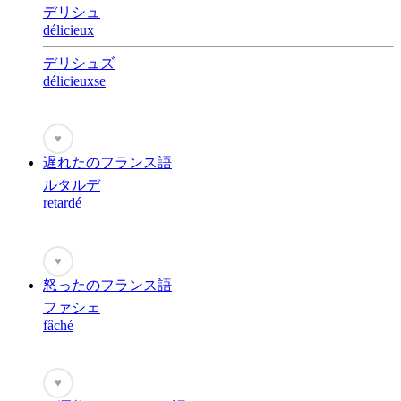
デリシュ
délicieux
デリシュズ
délicieuxse
♥
遅れたのフランス語
ルタルデ
retardé
♥
怒ったのフランス語
ファシェ
fâché
♥