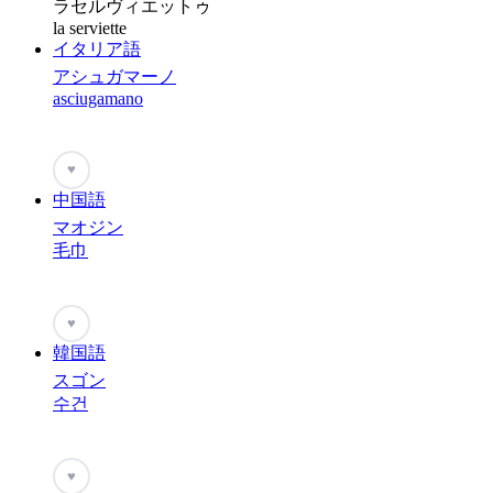
ラセルヴィエットゥ
la serviette
イタリア語
アシュガマーノ
asciugamano
♥
中国語
マオジン
毛巾
♥
韓国語
スゴン
수건
♥