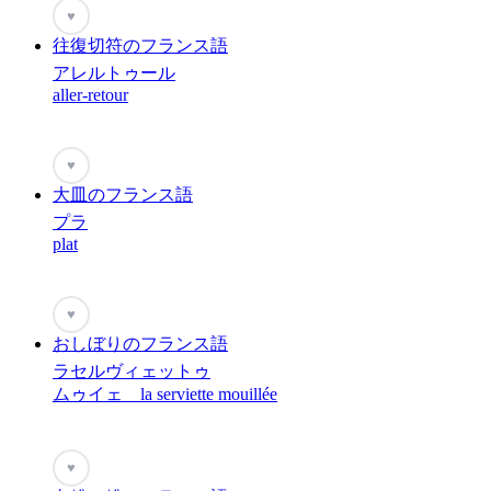
♥
往復切符のフランス語
アレルトゥール
aller-retour
♥
大皿のフランス語
プラ
plat
♥
おしぼりのフランス語
ラセルヴィェットゥ
ムゥイェ la serviette mouillée
♥