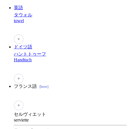
英語
タウォル
towel
♥
ドイツ語
ハントトゥーフ
Handtuch
♥
フランス語
[here]
♥
セルヴィエット
serviette