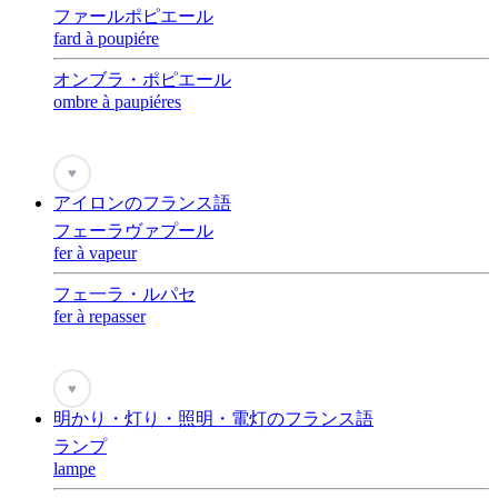
ファールポピエール
fard à poupiére
オンブラ・ポピエール
ombre à paupiéres
♥
アイロンのフランス語
フェーラヴァプール
fer à vapeur
フェ一ラ・ルパセ
fer à repasser
♥
明かり・灯り・照明・電灯のフランス語
ランプ
lampe