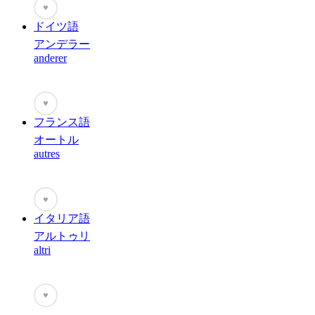
♥
ドイツ語
アンデラー
anderer
♥
フランス語
オートル
autres
♥
イタリア語
アルトゥリ
altri
♥