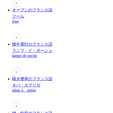
♥
オーブンのフランス語
フール
four
♥
懐中電灯のフランス語
ランプ・ド・ポーシュ
lampe de poche
♥
嗅ぎ煙草のフランス語
タバ・カプリゼ
tabac à priser
♥