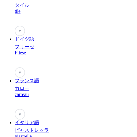
タイル
tile
♥
ドイツ語
フリーゼ
Fliese
♥
フランス語
カロー
carreau
♥
イタリア語
ピャストレッラ
piastrella