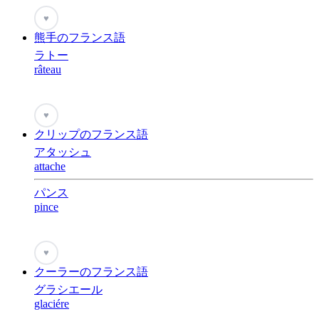
♥
熊手のフランス語
ラトー
râteau
♥
クリップのフランス語
アタッシュ
attache
パンス
pince
♥
クーラーのフランス語
グラシエール
glaciére