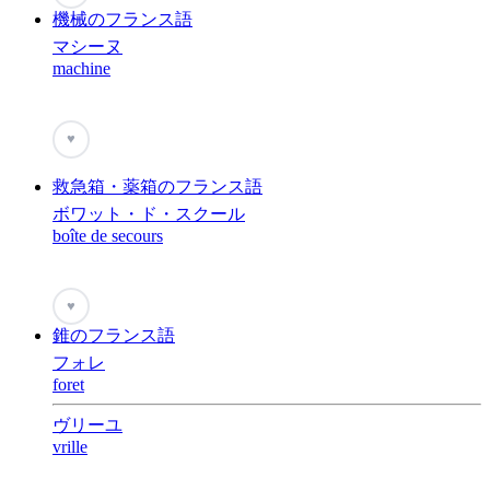
機械のフランス語
マシーヌ
machine
♥
救急箱・薬箱のフランス語
ボワット・ド・スクール
boîte de secours
♥
錐のフランス語
フォレ
foret
ヴリーユ
vrille