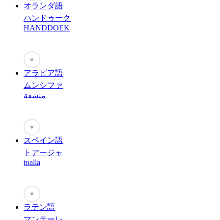
オランダ語
ハンドゥーク
HANDDOEK
♥
アラビア語
ムンシファ
منشفة
♥
スペイン語
トアージャ
toalla
♥
ラテン語
マンテーレ