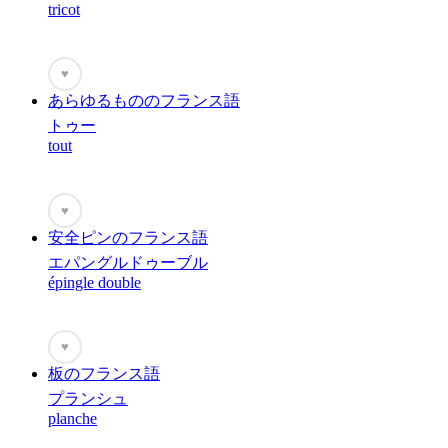
tricot
♥
あらゆるもののフランス語
トゥー
tout
♥
安全ピンのフランス語
エパングルドゥーブル
épingle double
♥
板のフランス語
プランシュ
planche