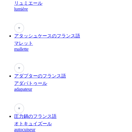
リュミエール
lumière
♥
アタッシュケースのフランス語
マレット
mallette
♥
アダプターのフランス語
アダパトゥール
adapateur
♥
圧力鍋のフランス語
オトキュイズール
autocuiseur