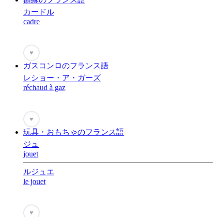
カードル
cadre
♥
ガスコンロのフランス語
レショー・ア・ガーズ
réchaud à gaz
♥
玩具・おもちゃのフランス語
ジュ
jouet
ルジュエ
le jouet
♥