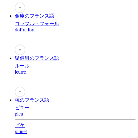
♥
金庫のフランス語
コッフル・フォール
doffre fort
♥
疑似餌のフランス語
ルール
leurre
♥
杭のフランス語
ピユー
pieu
ピケ
piquet