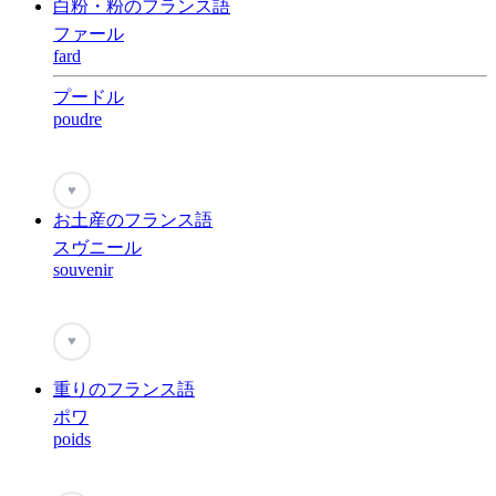
白粉・粉のフランス語
ファール
fard
プードル
poudre
♥
お土産のフランス語
スヴニール
souvenir
♥
重りのフランス語
ポワ
poids