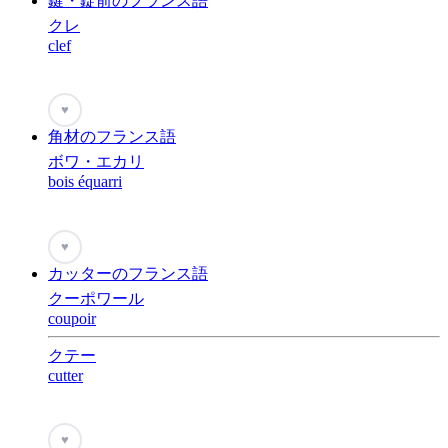
鍵・錠前のフランス語
クレ
clef
♥
角材のフランス語
ボワ・エカリ
bois équarri
♥
カッターのフランス語
クーポワール
coupoir
クテー
cutter
♥