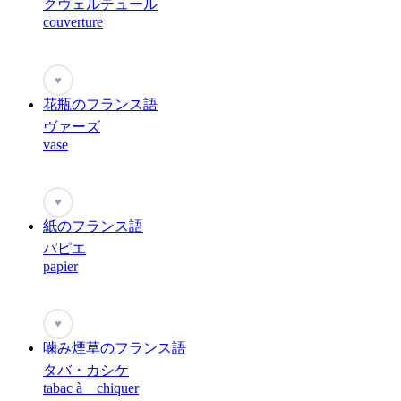
クヴェルテュール
couverture
♥
花瓶のフランス語
ヴァーズ
vase
♥
紙のフランス語
パピエ
papier
♥
噛み煙草のフランス語
タバ・カシケ
tabac à chiquer