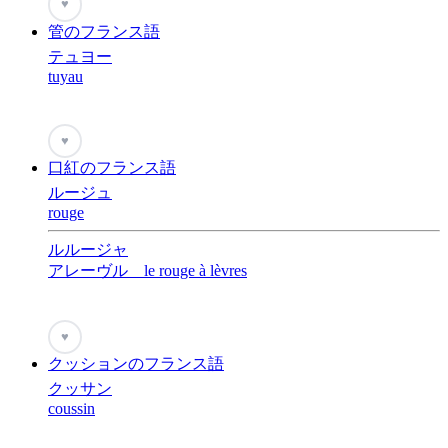
♥
管のフランス語
テュヨー
tuyau
♥
口紅のフランス語
ルージュ
rouge
ルルージャ
アレーヴル le rouge à lèvres
♥
クッションのフランス語
クッサン
coussin