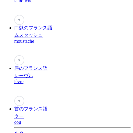
la bouche
♥
口髭のフランス語
ムスタッシュ
moustache
♥
唇のフランス語
レーヴル
lèvre
♥
首のフランス語
クー
cou