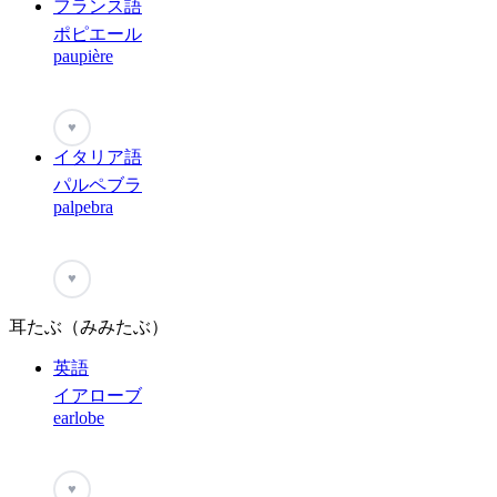
フランス語
ポピエール
paupière
♥
イタリア語
パルペブラ
palpebra
♥
耳たぶ（みみたぶ）
英語
イアローブ
earlobe
♥