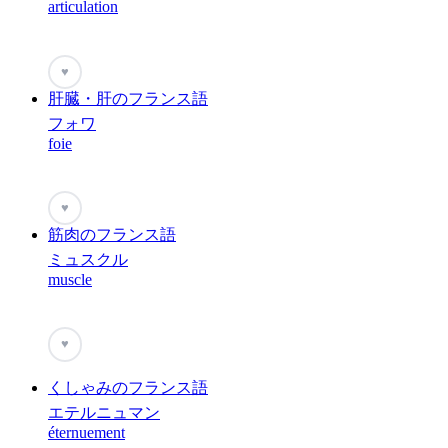
articulation
♥
肝臓・肝のフランス語
フォワ
foie
♥
筋肉のフランス語
ミュスクル
muscle
♥
くしゃみのフランス語
エテルニュマン
éternuement