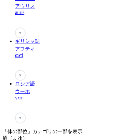
アウリス
auris
♥
ギリシャ語
アフティ
αυτί
♥
ロシア語
ウーホ
ухо
♥
「体の部位」カテゴリの一部を表示
眉（まゆ）