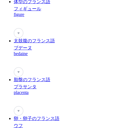
体型のフランス語
フィギュール
figure
♥
太鼓腹のフランス語
ブデーヌ
bedaine
♥
胎盤のフランス語
プラサンタ
placenta
♥
卵・卵子のフランス語
ウフ