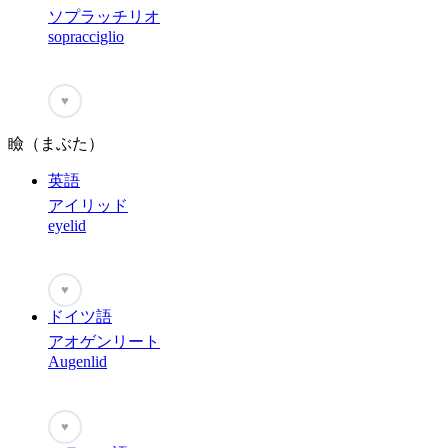
ソプラッチリオ
sopracciglio
♥
瞼（まぶた）
英語
アイリッド
eyelid
♥
ドイツ語
アオゲンリート
Augenlid
♥