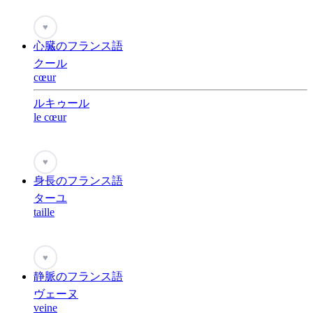
♥
心臓のフランス語
クール
cœur
ルキゥール
le cœur
♥
身長のフランス語
ターユ
taille
♥
静脈のフランス語
ヴェーヌ
veine