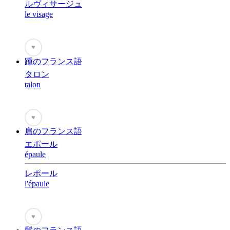
ルヴィサージュ
le visage
♥
踵のフランス語
タロン
talon
♥
肩のフランス語
エポール
épaule
レポール
l'épaule
♥