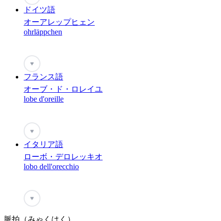
ドイツ語
オーアレップヒェン
ohrläppchen
♥
フランス語
オーブ・ド・ロレイユ
lobe d'oreille
♥
イタリア語
ローボ・デロレッキオ
lobo dell'orecchio
♥
脈拍（みゃくはく）