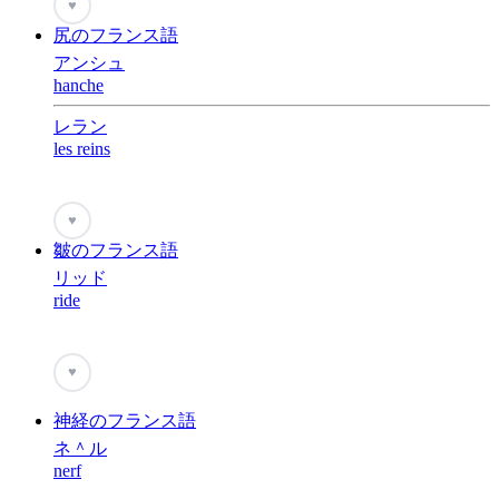
♥
尻のフランス語
アンシュ
hanche
レラン
les reins
♥
皺のフランス語
リッド
ride
♥
神経のフランス語
ネ＾ル
nerf