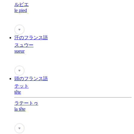
ルピエ
le pied
♥
汗のフランス語
スュウー
sueur
♥
頭のフランス語
テット
tête
ラテートゥ
la tête
♥