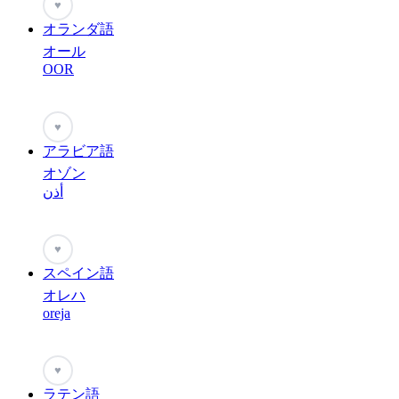
♥
オランダ語
オール
OOR
♥
アラビア語
オゾン
أذن
♥
スペイン語
オレハ
oreja
♥
ラテン語