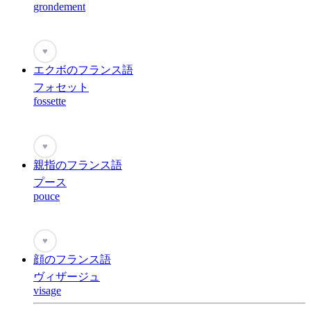
grondement
♥
エクボのフランス語
フォセット
fossette
♥
親指のフランス語
プース
pouce
♥
顔のフランス語
ヴィザージュ
visage