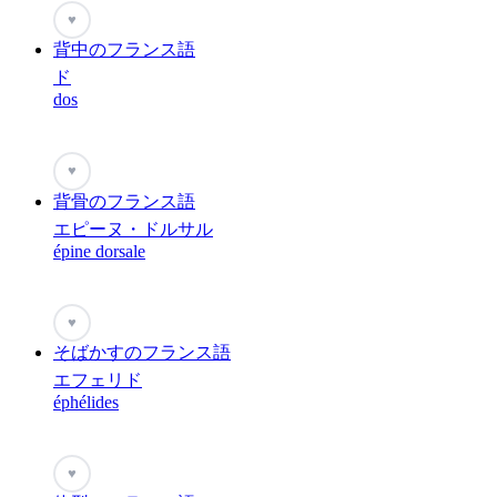
♥
背中のフランス語
ド
dos
♥
背骨のフランス語
エピーヌ・ドルサル
épine dorsale
♥
そばかすのフランス語
エフェリド
éphélides
♥