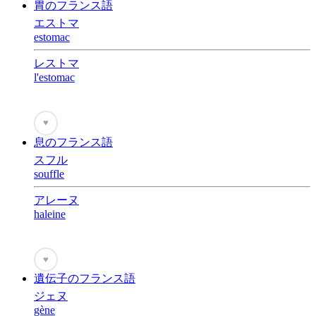
胃のフランス語
エストマ
estomac
レストマ
l'estomac
♥
息のフランス語
スフル
souffle
アレーヌ
haleine
♥
遺伝子のフランス語
ジェヌ
gène