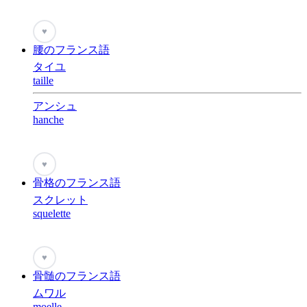
♥
腰のフランス語
タイユ
taille
アンシュ
hanche
♥
骨格のフランス語
スクレット
squelette
♥
骨髄のフランス語
ムワル
moelle