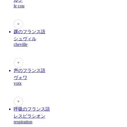
ルク
le cou
♥
踝のフランス語
シュヴィル
cheville
♥
声のフランス語
ヴォワ
voix
♥
呼吸のフランス語
レスピラシオン
respiration