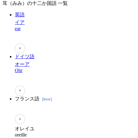
耳（みみ）の十二か国語 一覧
英語
イア
ear
♥
ドイツ語
オーア
Ohr
♥
フランス語
[here]
♥
オレイユ
oreille