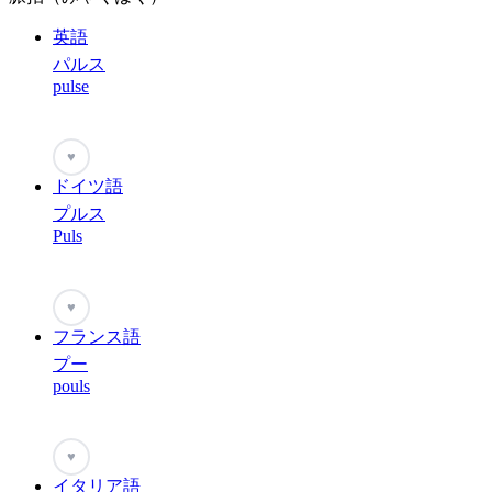
英語
パルス
pulse
♥
ドイツ語
プルス
Puls
♥
フランス語
プー
pouls
♥
イタリア語