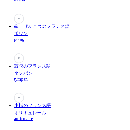
♥
拳・げんこつのフランス語
ポワン
poing
♥
鼓膜のフランス語
タンパン
tympan
♥
小指のフランス語
オリキュレール
auriculaire