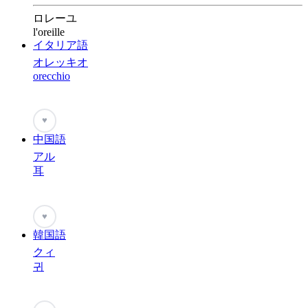
ロレーユ
l'oreille
イタリア語
オレッキオ
orecchio
♥
中国語
アル
耳
♥
韓国語
クィ
귀