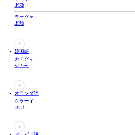
老鸦
ラオグァ
老鸹
♥
韓国語
カマグィ
까마귀
♥
オランダ語
クラーイ
kraai
♥
アラビア語