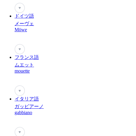
♥
ドイツ語
メーヴェ
Möwe
♥
フランス語
ムエット
mouette
♥
イタリア語
ガッビアーノ
gabbiano
♥