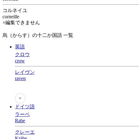
コルネイユ
corneille
×編集できません
烏（からす）の十二か国語 一覧
英語
クロウ
crow
レイヴン
raven
♥
ドイツ語
ラーベ
Rabe
クレーエ
Krähe