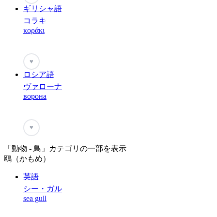
ギリシャ語
コラキ
κοράκι
♥
ロシア語
ヴァローナ
ворона
♥
「動物 - 鳥」カテゴリの一部を表示
鴎（かもめ）
英語
シー・ガル
sea gull