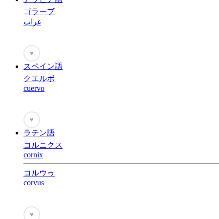
ゴラーブ
غراب
♥
スペイン語
クエルボ
cuervo
♥
ラテン語
コルニクス
cornix
コルウゥ
corvus
♥