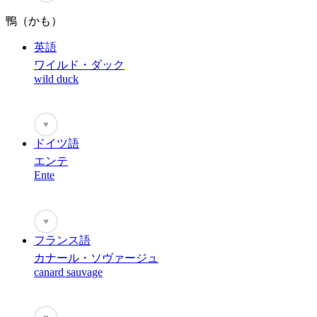
鴨（かも）
英語
ワイルド・ダック
wild duck
♥
ドイツ語
エンテ
Ente
♥
フランス語
カナール・ソヴァージュ
canard sauvage