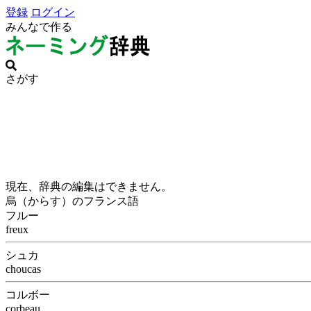
登録
ログイン
みんなで作る
さがす
現在、辞典の編集はできません。
烏（からす）のフランス語
フルー
freux
シュカ
choucas
コルボー
corbeau