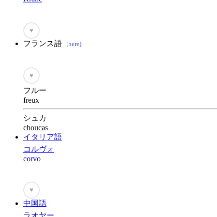
♥
フランス語
[here]
♥
フルー
freux
シュカ
choucas
イタリア語
コルヴォ
corvo
♥
中国語
ラオヤー