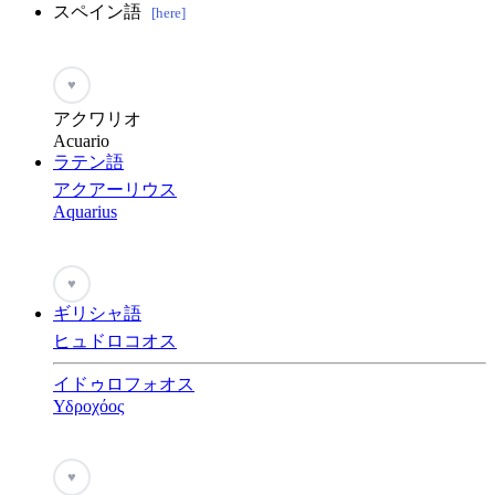
スペイン語
[here]
♥
アクワリオ
Acuario
ラテン語
アクアーリウス
Aquarius
♥
ギリシャ語
ヒュドロコオス
イドゥロフォオス
Υδροχόος
♥