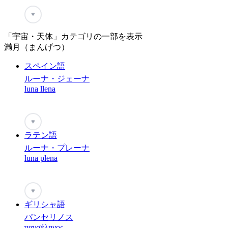
♥
「宇宙・天体」カテゴリの一部を表示
満月（まんげつ）
スペイン語
ルーナ・ジェーナ
luna llena
♥
ラテン語
ルーナ・プレーナ
luna plena
♥
ギリシャ語
パンセリノス
πανσέληνος