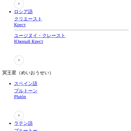
♥
ロシア語
クリエースト
Крест
ユージヌイ・クレースト
Южный Крест
♥
冥王星（めいおうせい）
スペイン語
プルトーン
Plutón
♥
ラテン語
プルートー