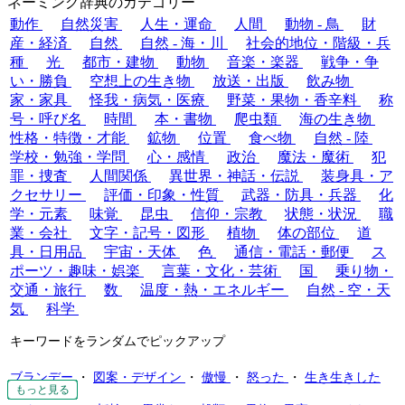
ネーミング辞典のカテゴリー
動作
自然災害
人生・運命
人間
動物 - 鳥
財
産・経済
自然
自然 - 海・川
社会的地位・階級・兵
種
光
都市・建物
動物
音楽・楽器
戦争・争
い・勝負
空想上の生き物
放送・出版
飲み物
家・家具
怪我・病気・医療
野菜・果物・香辛料
称
号・呼び名
時間
本・書物
爬虫類
海の生き物
性格・特徴・才能
鉱物
位置
食べ物
自然 - 陸
学校・勉強・学問
心・感情
政治
魔法・魔術
犯
罪・捜査
人間関係
異世界・神話・伝説
装身具・ア
クセサリー
評価・印象・性質
武器・防具・兵器
化
学・元素
味覚
昆虫
信仰・宗教
状態・状況
職
業・会社
文字・記号・図形
植物
体の部位
道
具・日用品
宇宙・天体
色
通信・電話・郵便
ス
ポーツ・趣味・娯楽
言葉・文化・芸術
国
乗り物・
交通・旅行
数
温度・熱・エネルギー
自然 - 空・天
気
科学
キーワードをランダムでピックアップ
ブランデー
・
図案・デザイン
・
傲慢
・
怒った
・
生き生きした
もっと見る
もっと見る
もっと見る
もっと見る
もっと見る
もっと見る
もっと見る
もっと見る
もっと見る
もっと見る
もっと見る
もっと見る
もっと見る
もっと見る
もっと見る
もっと見る
もっと見る
もっと見る
もっと見る
もっと見る
もっと見る
もっと見る
もっと見る
もっと見る
もっと見る
もっと見る
もっと見る