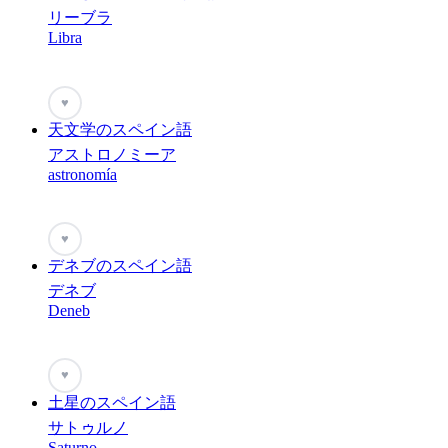
リーブラ
Libra
♥
天文学のスペイン語
アストロノミーア
astronomía
♥
デネブのスペイン語
デネブ
Deneb
♥
土星のスペイン語
サトゥルノ
Saturno