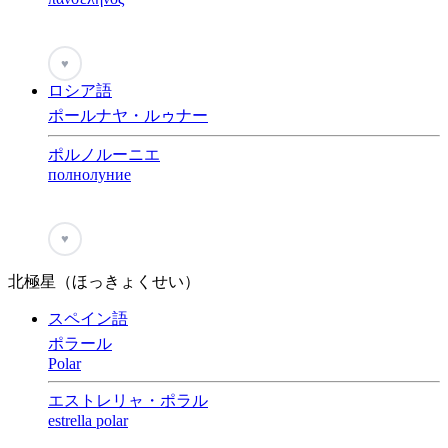
♥
ロシア語
ポールナヤ・ルゥナー
ポルノルーニエ
полнолуние
♥
北極星（ほっきょくせい）
スペイン語
ポラール
Polar
エストレリャ・ポラル
estrella polar