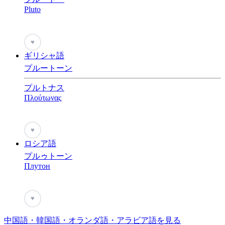
Pluto
♥
ギリシャ語
プルートーン
プルトナス
Πλούτωνας
♥
ロシア語
プルゥトーン
Плутон
♥
中国語・韓国語・オランダ語・アラビア語を見る