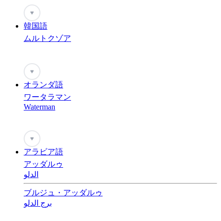
♥
韓国語
ムルトクゾア
♥
オランダ語
ワータラマン
Waterman
♥
アラビア語
アッダルゥ
الدلو
ブルジュ・アッダルゥ
برج الدلو