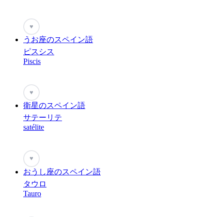
♥
うお座のスペイン語
ピスシス
Piscis
♥
衛星のスペイン語
サテーリテ
satélite
♥
おうし座のスペイン語
タウロ
Tauro