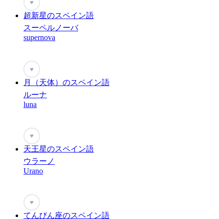
♥
超新星のスペイン語
スーペルノーバ
supernova
♥
月（天体）のスペイン語
ルーナ
luna
♥
天王星のスペイン語
ウラーノ
Urano
♥
てんびん座のスペイン語