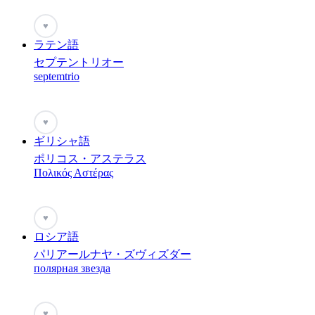
♥
ラテン語
セプテントリオー
septemtrio
♥
ギリシャ語
ポリコス・アステラス
Πολικός Αστέρας
♥
ロシア語
パリアールナヤ・ズヴィズダー
полярная звезда
♥