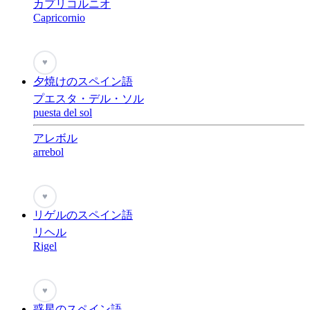
カプリコルニオ
Capricornio
♥
夕焼けのスペイン語
プエスタ・デル・ソル
puesta del sol
アレボル
arrebol
♥
リゲルのスペイン語
リヘル
Rigel
♥
惑星のスペイン語