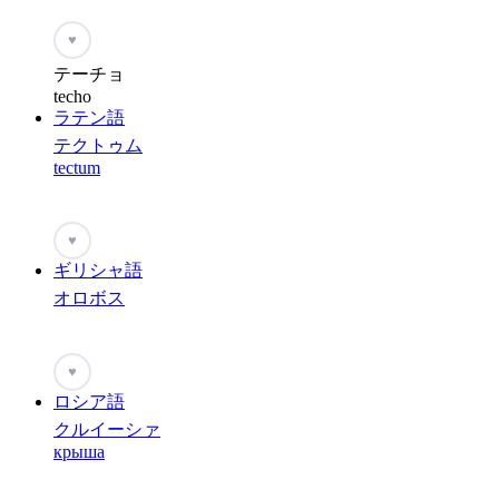
♥
テーチョ
techo
ラテン語
テクトゥム
tectum
♥
ギリシャ語
オロボス
♥
ロシア語
クルイーシァ
крыша