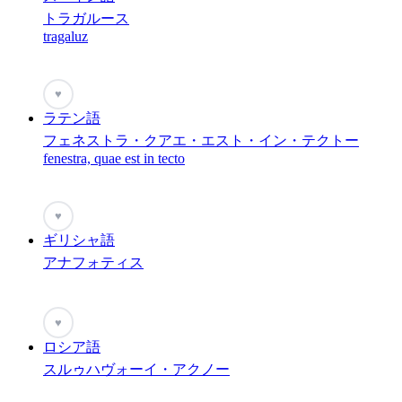
トラガルース
tragaluz
♥
ラテン語
フェネストラ・クアエ・エスト・イン・テクトー
fenestra, quae est in tecto
♥
ギリシャ語
アナフォティス
♥
ロシア語
スルゥハヴォーイ・アクノー