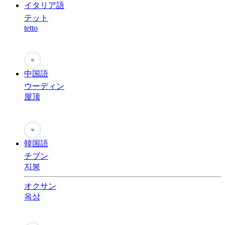
イタリア語
テット
tetto
♥
中国語
ウーディン
屋顶
♥
韓国語
チブン
지붕
オクサン
옥상