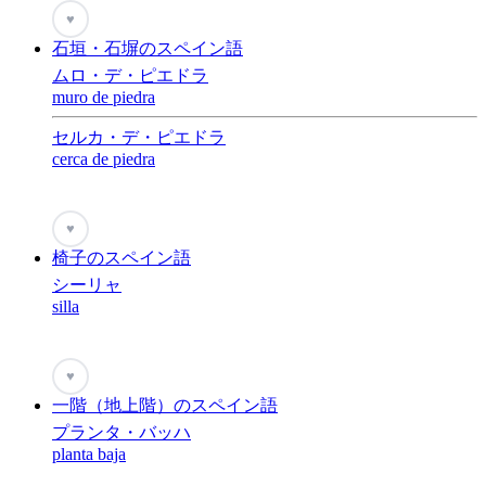
♥
石垣・石塀のスペイン語
ムロ・デ・ピエドラ
muro de piedra
セルカ・デ・ピエドラ
cerca de piedra
♥
椅子のスペイン語
シーリャ
silla
♥
一階（地上階）のスペイン語
プランタ・バッハ
planta baja