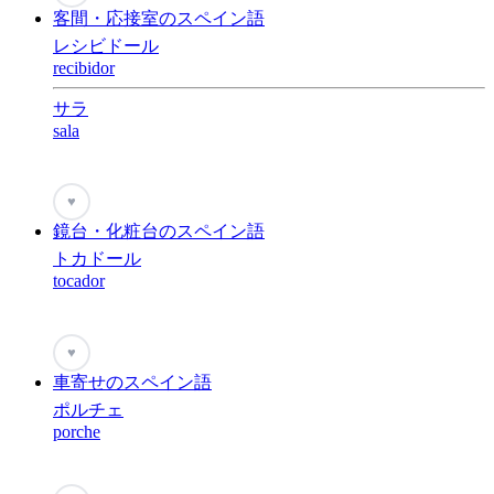
客間・応接室のスペイン語
レシビドール
recibidor
サラ
sala
♥
鏡台・化粧台のスペイン語
トカドール
tocador
♥
車寄せのスペイン語
ポルチェ
porche