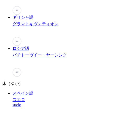
♥
ギリシャ語
グラマトキヴォティオン
♥
ロシア語
パチトーヴイー・ヤーシシク
♥
床（ゆか）
スペイン語
スエロ
suelo