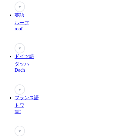
♥
英語
ルーフ
roof
♥
ドイツ語
ダッハ
Dach
♥
フランス語
トワ
toit
♥