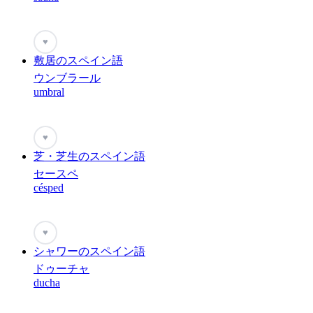
♥
敷居のスペイン語
ウンブラール
umbral
♥
芝・芝生のスペイン語
セースペ
césped
♥
シャワーのスペイン語
ドゥーチャ
ducha