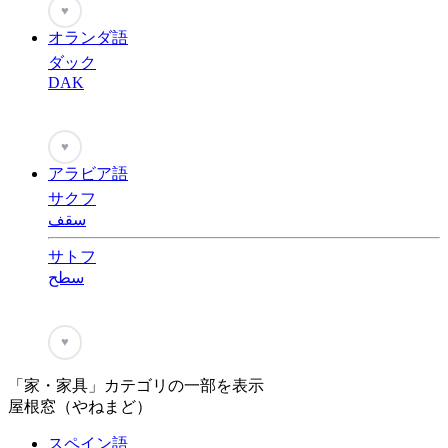
♥
オランダ語
ダック
DAK
♥
アラビア語
サクフ
سقف
サトフ
سطح
♥
「家・家具」カテゴリの一部を表示
屋根窓（やねまど）
スペイン語