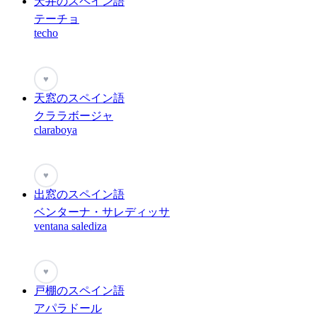
天井のスペイン語
テーチョ
techo
♥
天窓のスペイン語
クララボージャ
claraboya
♥
出窓のスペイン語
ベンターナ・サレディッサ
ventana salediza
♥
戸棚のスペイン語
アパラドール