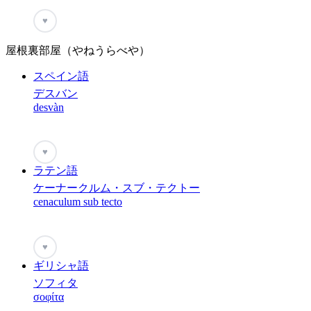
♥
屋根裏部屋（やねうらべや）
スペイン語
デスバン
desvàn
♥
ラテン語
ケーナークルム・スブ・テクトー
cenaculum sub tecto
♥
ギリシャ語
ソフィタ
σοφίτα