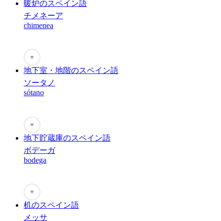
暖炉のスペイン語
チメネーア
chimenea
♥
地下室・地階のスペイン語
ソータノ
sótano
♥
地下貯蔵庫のスペイン語
ボデーガ
bodega
♥
机のスペイン語
メッサ