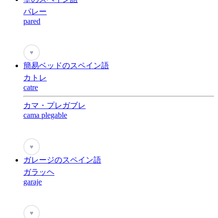
パレー
pared
♥
簡易ベッドのスペイン語
カトレ
catre
カマ・プレガブレ
cama plegable
♥
ガレージのスペイン語
ガラッヘ
garaje
♥