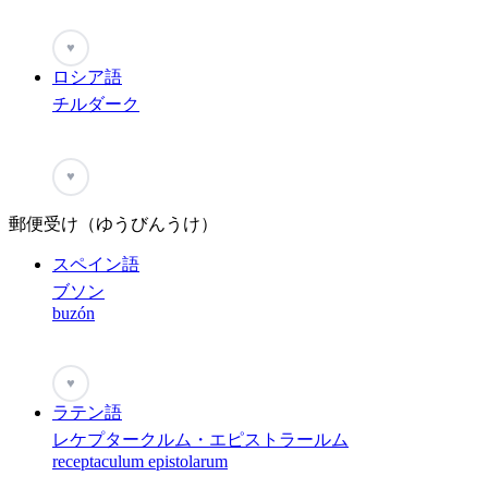
♥
ロシア語
チルダーク
♥
郵便受け（ゆうびんうけ）
スペイン語
ブソン
buzón
♥
ラテン語
レケプタークルム・エピストラールム
receptaculum epistolarum