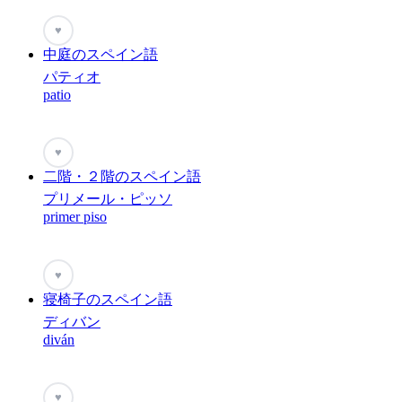
♥
中庭のスペイン語
パティオ
patio
♥
二階・２階のスペイン語
プリメール・ピッソ
primer piso
♥
寝椅子のスペイン語
ディバン
diván
♥