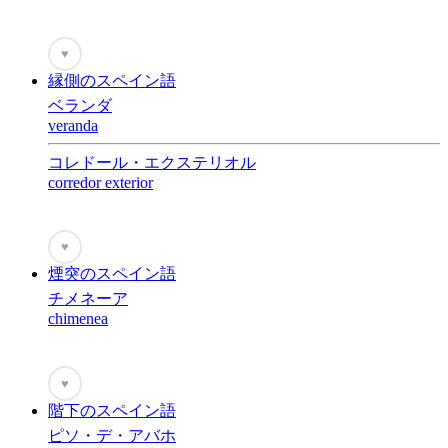
♥
縁側のスペイン語
ベランダ
veranda
コレドール・エクステリオル
corredor exterior
♥
煙突のスペイン語
チメネーア
chimenea
♥
階下のスペイン語
ピソ・デ・アバホ