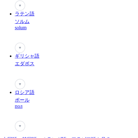
♥
ラテン語
ソルム
solum
♥
ギリシャ語
エダボス
♥
ロシア語
ポール
пол
♥