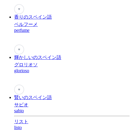
♥
香りのスペイン語
ペルフーメ
perfume
♥
輝かしいのスペイン語
グロリオソ
glorioso
♥
賢いのスペイン語
サビオ
sabio
リスト
listo