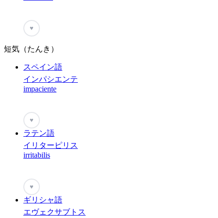
♥
短気（たんき）
スペイン語
インパシエンテ
impaciente
♥
ラテン語
イリターピリス
irritabilis
♥
ギリシャ語
エヴェクサブトス