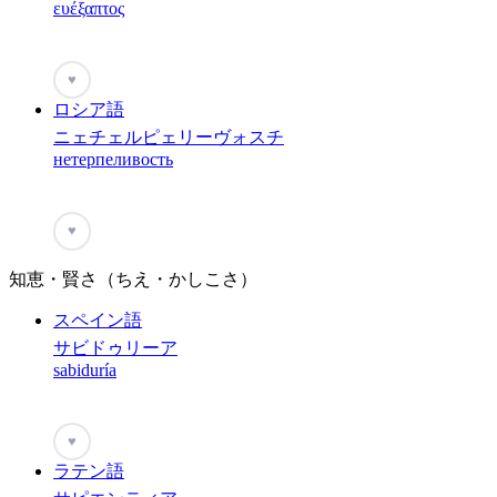
ευέξαπτος
♥
ロシア語
ニェチェルピェリーヴォスチ
нетерпеливость
♥
知恵・賢さ（ちえ・かしこさ）
スペイン語
サビドゥリーア
sabiduría
♥
ラテン語