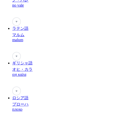
ノ・バレ
no vale
♥
ラテン語
マルム
malum
♥
ギリシャ語
オヒ・カラ
οχι καλα
♥
ロシア語
プローハ
плохо