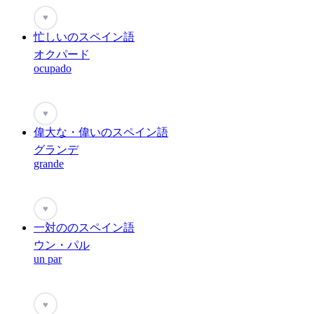
♥
忙しいのスペイン語
オクパード
ocupado
♥
偉大な・偉いのスペイン語
グランデ
grande
♥
一対ののスペイン語
ウン・パル
un par
♥