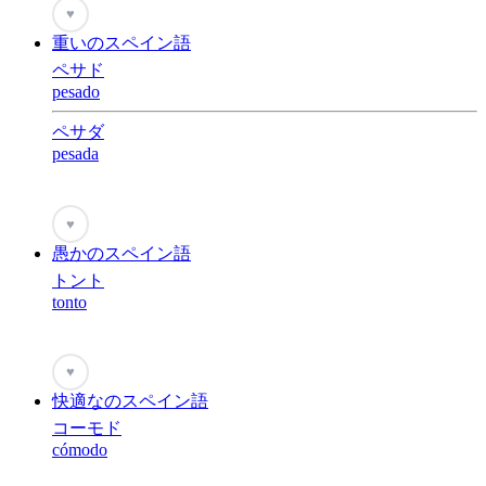
♥
重いのスペイン語
ペサド
pesado
ペサダ
pesada
♥
愚かのスペイン語
トント
tonto
♥
快適なのスペイン語
コーモド
cómodo