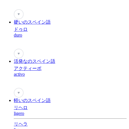
♥
硬いのスペイン語
ドゥロ
duro
♥
活発なのスペイン語
アクティーボ
activo
♥
軽いのスペイン語
リヘロ
ligero
リヘラ