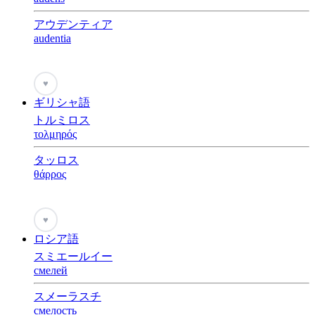
アウデンティア
audentia
♥
ギリシャ語
トルミロス
τολμηρός
タッロス
θάρρος
♥
ロシア語
スミエールイー
смелей
スメーラスチ
смелость