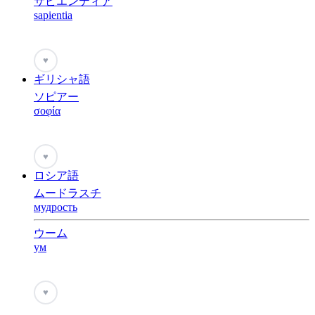
サピエンティア
sapientia
♥
ギリシャ語
ソピアー
σοφία
♥
ロシア語
ムードラスチ
мудрость
ウーム
ум
♥