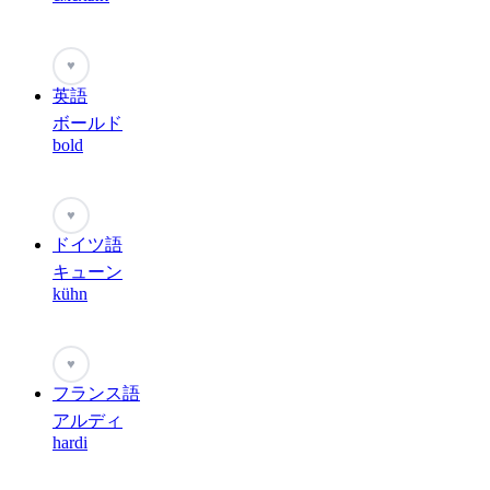
♥
英語
ボールド
bold
♥
ドイツ語
キューン
kühn
♥
フランス語
アルディ
hardi