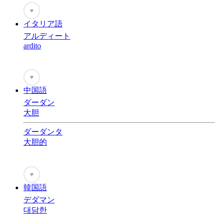
♥
イタリア語
アルディート
ardito
♥
中国語
ダーダン
大胆
ダーダンタ
大胆的
♥
韓国語
デダマン
대담한