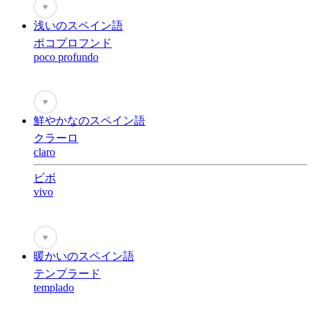
♥
浅いのスペイン語
ポコプロフンド
poco profundo
♥
鮮やかなのスペイン語
クラーロ
claro
ビボ
vivo
♥
暖かいのスペイン語
テンプラード
templado