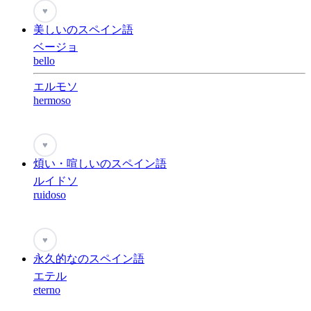
♥
美しいのスペイン語
ベージョ
bello
エルモソ
hermoso
♥
煩い・喧しいのスペイン語
ルイドソ
ruidoso
♥
永久的なのスペイン語
エテル
eterno