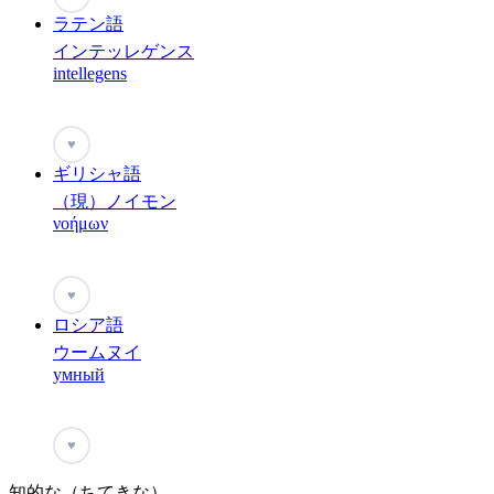
ラテン語
インテッレゲンス
intellegens
♥
ギリシャ語
（現）ノイモン
νοήμων
♥
ロシア語
ウームヌイ
умный
♥
知的な（ちてきな）