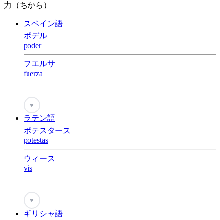
力（ちから）
スペイン語
ポデル
poder
フエルサ
fuerza
♥
ラテン語
ポテスタース
potestas
ウィース
vis
♥
ギリシャ語