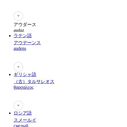
♥
アウダース
audaz
ラテン語
アウデーンス
audens
♥
ギリシャ語
（古）タルサレオス
θαρσαλεος
♥
ロシア語
スメールイ
смелый