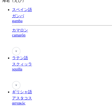
海老（えび）
スペイン語
ガンバ
gamba
カマロン
camarón
♥
ラテン語
スクィッラ
squilla
♥
ギリシャ語
アスタコス
αστακός