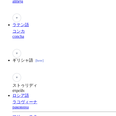
almeja
♥
ラテン語
コンカ
concha
♥
ギリシャ語
[here]
♥
ストゥリディ
στρείδι
ロシア語
ラコヴィーナ
раковина