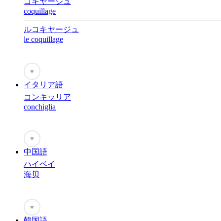
コキヤージュ
coquillage
ルコキヤージュ
le coquillage
♥
イタリア語
コンキッリア
conchiglia
♥
中国語
ハイベイ
海贝
♥
韓国語