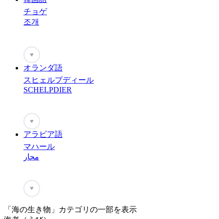
チョゲ
조개
♥
オランダ語
スヒェルプディール
SCHELPDIER
♥
アラビア語
マハール
محار
♥
「海の生き物」カテゴリの一部を表示