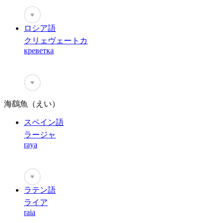
♥
ロシア語
クリェヴェートカ
креветка
♥
海鷂魚（えい）
スペイン語
ラージャ
raya
♥
ラテン語
ライア
raia