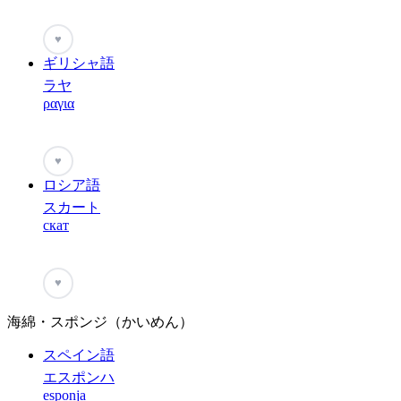
♥
ギリシャ語
ラヤ
ραγια
♥
ロシア語
スカート
скат
♥
海綿・スポンジ（かいめん）
スペイン語
エスポンハ
esponja