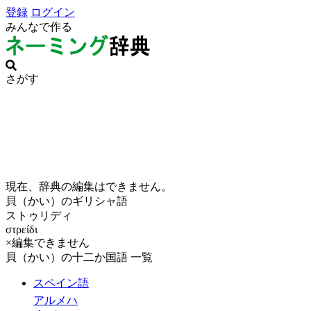
登録
ログイン
みんなで作る
さがす
現在、辞典の編集はできません。
貝（かい）のギリシャ語
ストゥリディ
στρείδι
×編集できません
貝（かい）の十二か国語 一覧
スペイン語
アルメハ