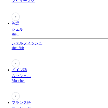
マリュースク
♥
英語
シェル
shell
シェルフィッシュ
shellfish
♥
ドイツ語
ムッシェル
Muschel
♥
フランス語