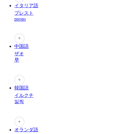
イタリア語
プレスト
presto
♥
中国語
ザオ
早
♥
韓国語
イルクチ
일찍
♥
オランダ語