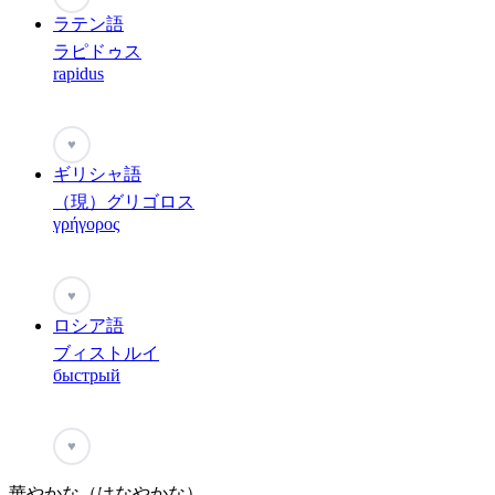
ラテン語
ラピドゥス
rapidus
♥
ギリシャ語
（現）グリゴロス
γρήγορος
♥
ロシア語
ブィストルイ
быстрый
♥
華やかな（はなやかな）