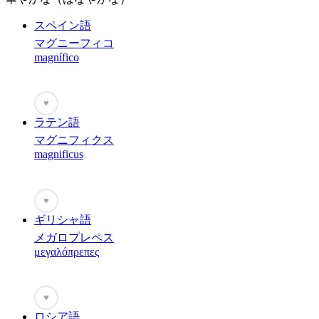
スペイン語
マグニーフィコ
magnífico
♥
ラテン語
マグニフィクス
magnificus
♥
ギリシャ語
メガロプレペス
μεγαλόπρεπες
♥
ロシア語