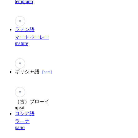
temprano
♥
ラテン語
マートゥーレー
mature
♥
ギリシャ語
[here]
♥
（古）プローイ
πρωί
ロシア語
ラーナ
рано