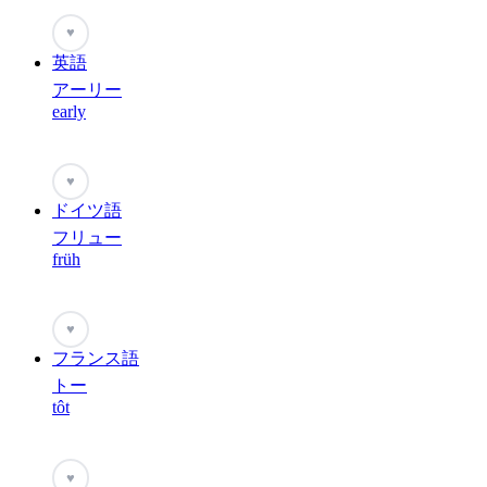
♥
英語
アーリー
early
♥
ドイツ語
フリュー
früh
♥
フランス語
トー
tôt
♥