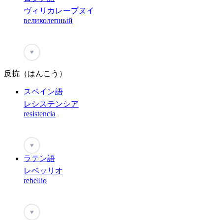
ヴィリカレープヌイ
великолепный
♥
反抗（はんこう）
スペイン語
レシステンシア
resistencia
♥
ラテン語
レベッリオ
rebellio
♥