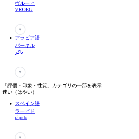
ヴルーヒ
VROEG
♥
アラビア語
バーキル
باكر
♥
「評価・印象・性質」カテゴリの一部を表示
速い（はやい）
スペイン語
ラーピド
rápido
♥