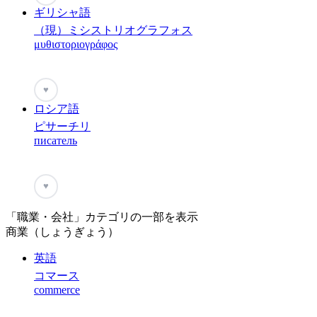
ギリシャ語
（現）ミシストリオグラフォス
μυθιστοριογράφος
♥
ロシア語
ピサーチリ
писатель
♥
「職業・会社」カテゴリの一部を表示
商業（しょうぎょう）
英語
コマース
commerce