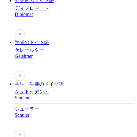
外交官のドイツ語
ディプロマート
Diplomat
♥
学者のドイツ語
ゲレールター
Gelehrter
♥
学生・生徒のドイツ語
シュトゥデント
Student
シューラー
Schüler
♥