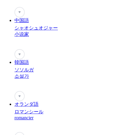
♥
中国語
シャオシュオジャー
小说家
♥
韓国語
ソソルガ
소설가
♥
オランダ語
ロマンシール
romancier