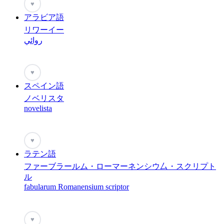
♥
アラビア語
リワーイー
روائي
♥
スペイン語
ノベリスタ
novelista
♥
ラテン語
ファーブラールム・ローマーネンシウ厶・スクリプト
ル
fabularum Romanensium scriptor
♥