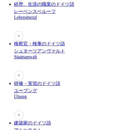
経歴、生涯の職業のドイツ語
レーベンスベルーフ
Lebensberuf
♥
検察官・検事のドイツ語
シュターツアンヴァルト
Staatsanwalt
♥
研修・実習のドイツ語
ユーブング
Übung
♥
建築家のドイツ語