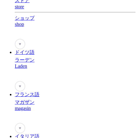
ストア
store
ショップ
shop
♥
ドイツ語
ラーデン
Laden
♥
フランス語
マガザン
magasin
♥
イタリア語