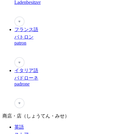
Ladenbesitzer
♥
フランス語
パトロン
patron
♥
イタリア語
パドローネ
padrone
♥
商店・店（しょうてん・みせ）
英語