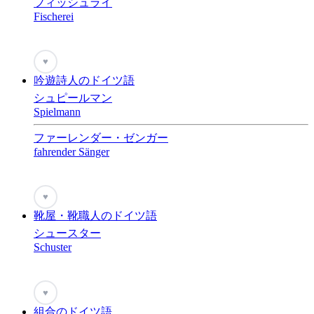
フィッシュライ
Fischerei
♥
吟遊詩人のドイツ語
シュピールマン
Spielmann
ファーレンダー・ゼンガー
fahrender Sänger
♥
靴屋・靴職人のドイツ語
シュースター
Schuster
♥
組合のドイツ語