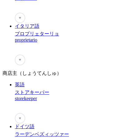
♥
イタリア語
プロプリェターリョ
proprietario
♥
商店主（しょうてんしゅ）
英語
ストアキーパー
storekeeper
♥
ドイツ語
ラーデンベズィッツァー