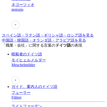
ネゴーツィオ
negozio
♥
スペイン語・ラテン語・ギリシャ語・ロシア語を見る
中国語・韓国語・オランダ語・アラビア語を見る
「職業・会社」に関する言葉の
ドイツ語
の表現
暗殺者のドイツ語
モイヒェルメルダー
Meuchelmölder
♥
ガイド、案内人のドイツ語
フューラー
Führer
ライトファーデン