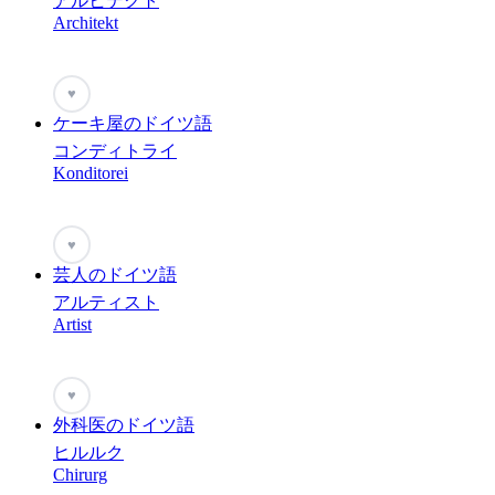
アルヒテクト
Architekt
♥
ケーキ屋のドイツ語
コンディトライ
Konditorei
♥
芸人のドイツ語
アルティスト
Artist
♥
外科医のドイツ語
ヒルルク
Chirurg