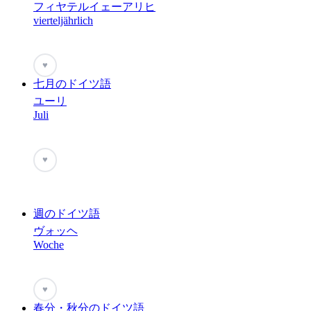
フィヤテルイェーアリヒ
vierteljährlich
♥
七月のドイツ語
ユーリ
Juli
♥
週のドイツ語
ヴォッヘ
Woche
♥
春分・秋分のドイツ語