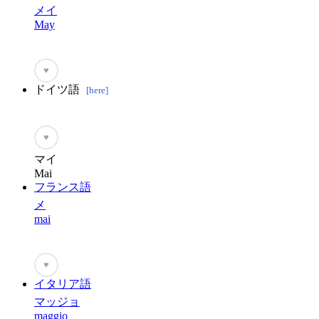
メイ
May
♥
ドイツ語
[here]
♥
マイ
Mai
フランス語
メ
mai
♥
イタリア語
マッジョ
maggio