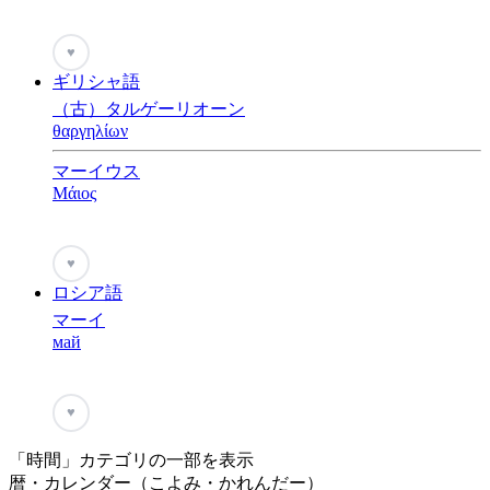
♥
ギリシャ語
（古）タルゲーリオーン
θαργηλίων
マーイウス
Μάιος
♥
ロシア語
マーイ
май
♥
「時間」カテゴリの一部を表示
暦・カレンダー（こよみ・かれんだー）