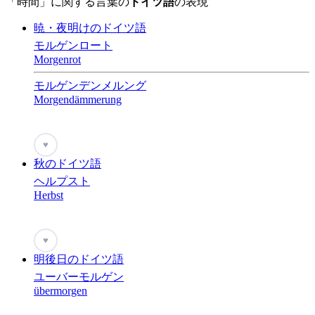
「時間」に関する言葉の
ドイツ語
の表現
暁・夜明けのドイツ語
モルゲンロート
Morgenrot
モルゲンデンメルング
Morgendämmerung
♥
秋のドイツ語
ヘルプスト
Herbst
♥
明後日のドイツ語
ユーバーモルゲン
übermorgen