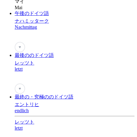
マイ
Mai
午後のドイツ語
ナハミッターク
Nachmittag
♥
最後ののドイツ語
レッツト
letzt
♥
最終の・究極ののドイツ語
エントリヒ
endlich
レッツト
letzt