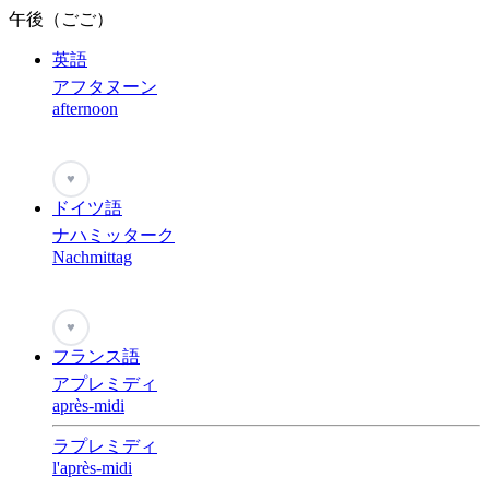
午後（ごご）
英語
アフタヌーン
afternoon
♥
ドイツ語
ナハミッターク
Nachmittag
♥
フランス語
アプレミディ
après-midi
ラプレミディ
l'après-midi