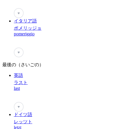
♥
イタリア語
ポメリッジョ
pomeriggio
♥
最後の（さいごの）
英語
ラスト
last
♥
ドイツ語
レッツト
letzt