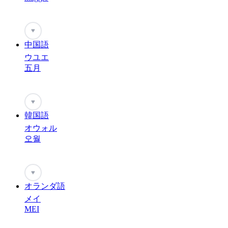
♥
中国語
ウユエ
五月
♥
韓国語
オウォル
오월
♥
オランダ語
メイ
MEI