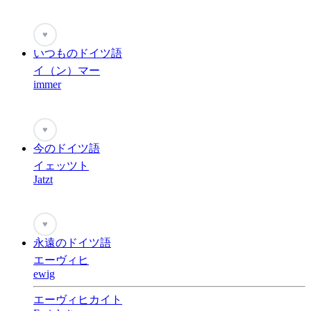
♥
いつものドイツ語
イ（ン）マー
immer
♥
今のドイツ語
イェッツト
Jatzt
♥
永遠のドイツ語
エーヴィヒ
ewig
エーヴィヒカイト