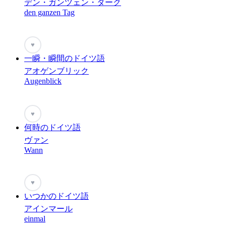
デン・ガンツェン・ターク
den ganzen Tag
♥
一瞬・瞬間のドイツ語
アオゲンブリック
Augenblick
♥
何時のドイツ語
ヴァン
Wann
♥
いつかのドイツ語
アインマール
einmal