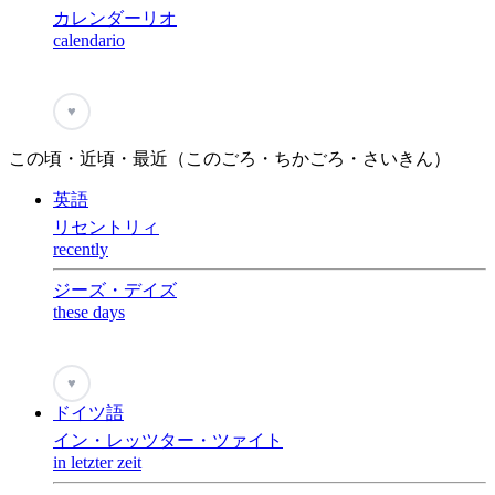
カレンダーリオ
calendario
♥
この頃・近頃・最近（このごろ・ちかごろ・さいきん）
英語
リセントリィ
recently
ジーズ・デイズ
these days
♥
ドイツ語
イン・レッツター・ツァイト
in letzter zeit