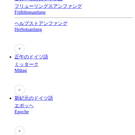
フリューリングスアンファング
Frühlingsanfang
ヘルプストアンファング
Herbstsanfang
♥
正午のドイツ語
ミッターク
Mittag
♥
新紀元のドイツ語
エポッヘ
Epoche
♥