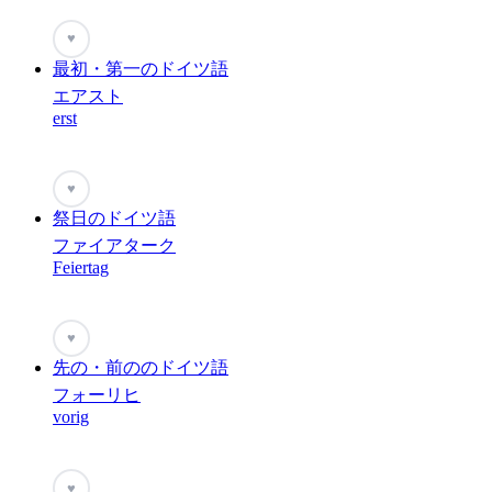
♥
最初・第一のドイツ語
エアスト
erst
♥
祭日のドイツ語
ファイアターク
Feiertag
♥
先の・前ののドイツ語
フォーリヒ
vorig
♥