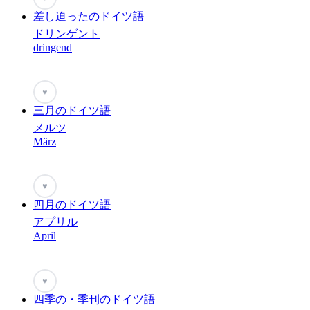
差し迫ったのドイツ語
ドリンゲント
dringend
♥
三月のドイツ語
メルツ
März
♥
四月のドイツ語
アプリル
April
♥
四季の・季刊のドイツ語