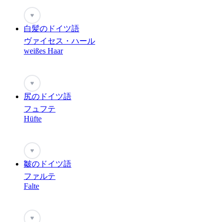
♥
白髪のドイツ語
ヴァイセス・ハール
weißes Haar
♥
尻のドイツ語
フュフテ
Hüfte
♥
皺のドイツ語
ファルテ
Falte
♥