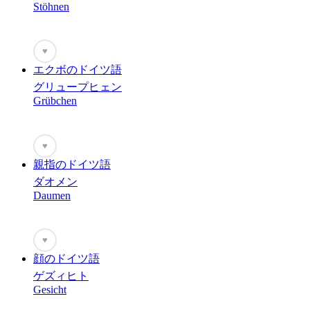
Stöhnen
♥
エクボのドイツ語
グリュープヒェン
Grübchen
♥
親指のドイツ語
ダオメン
Daumen
♥
顔のドイツ語
ゲズィヒト
Gesicht