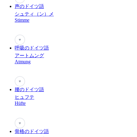
声のドイツ語
シュティ（ン）メ
Stimme
♥
呼吸のドイツ語
アートムング
Atmung
♥
腰のドイツ語
ヒュフテ
Hüfte
♥
骨格のドイツ語