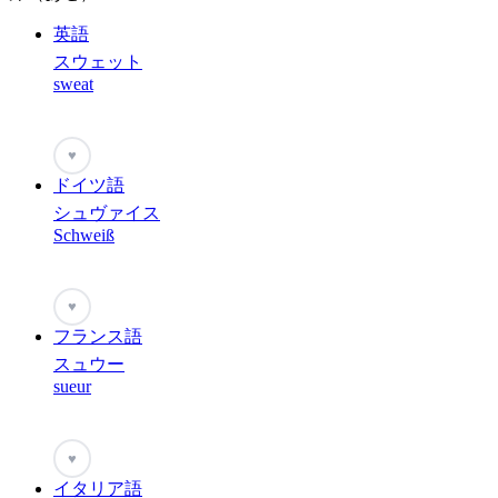
英語
スウェット
sweat
♥
ドイツ語
シュヴァイス
Schweiß
♥
フランス語
スュウー
sueur
♥
イタリア語