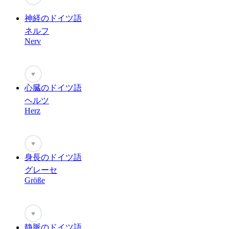
神経のドイツ語
ネルフ
Nerv
♥
心臓のドイツ語
ヘルツ
Herz
♥
身長のドイツ語
グレーセ
Größe
♥
静脈のドイツ語