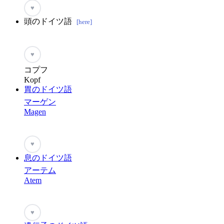
♥
頭のドイツ語
[here]
♥
コプフ
Kopf
胃のドイツ語
マーゲン
Magen
♥
息のドイツ語
アーテム
Atem
♥