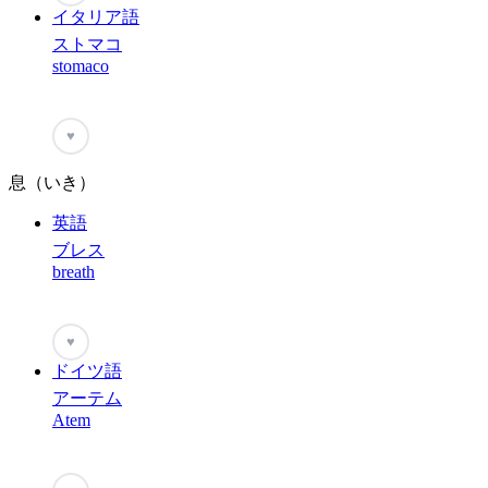
イタリア語
ストマコ
stomaco
♥
息（いき）
英語
ブレス
breath
♥
ドイツ語
アーテム
Atem