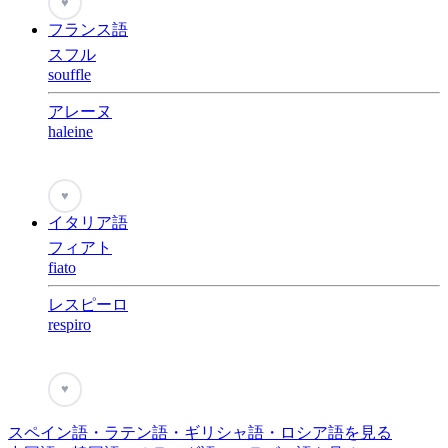
♥
フランス語
スフル
souffle
アレーヌ
haleine
♥
イタリア語
フィアト
fiato
レスピーロ
respiro
♥
スペイン語・ラテン語・ギリシャ語・ロシア語を見る