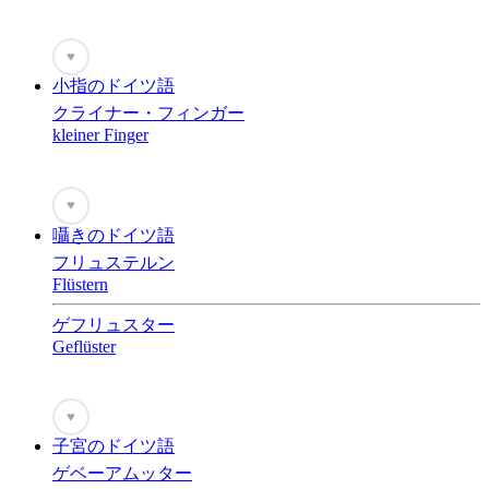
♥
小指のドイツ語
クライナー・フィンガー
kleiner Finger
♥
囁きのドイツ語
フリュステルン
Flüstern
ゲフリュスター
Geflüster
♥
子宮のドイツ語
ゲベーアムッター