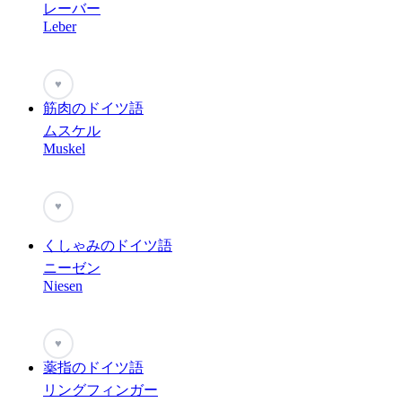
レーバー
Leber
♥
筋肉のドイツ語
ムスケル
Muskel
♥
くしゃみのドイツ語
ニーゼン
Niesen
♥
薬指のドイツ語
リングフィンガー