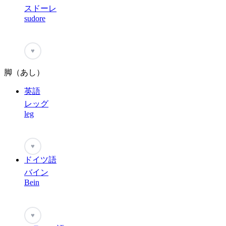
スドーレ
sudore
♥
脚（あし）
英語
レッグ
leg
♥
ドイツ語
バイン
Bein
♥