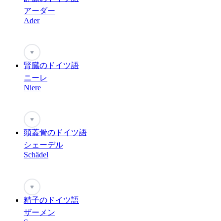
アーダー
Ader
♥
腎臓のドイツ語
ニーレ
Niere
♥
頭蓋骨のドイツ語
シェーデル
Schädel
♥
精子のドイツ語
ザーメン