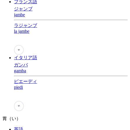
フランス語
ジャンブ
jambe
ラジャンブ
la jambe
♥
イタリア語
ガンバ
gamba
ピエーディ
piedi
♥
胃（い）
英語