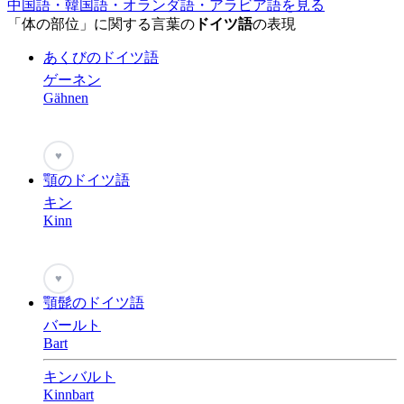
中国語・韓国語・オランダ語・アラビア語を見る
「体の部位」に関する言葉の
ドイツ語
の表現
あくびのドイツ語
ゲーネン
Gähnen
♥
顎のドイツ語
キン
Kinn
♥
顎髭のドイツ語
バールト
Bart
キンバルト
Kinnbart