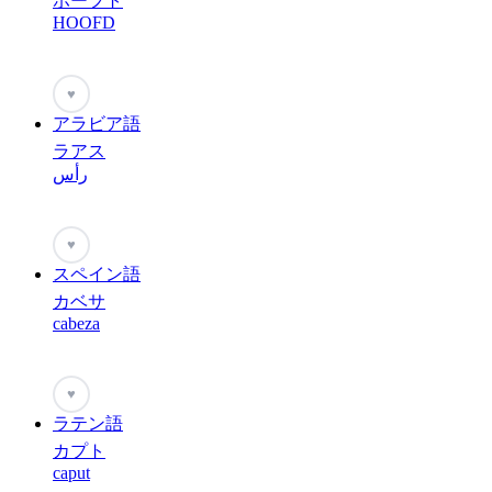
ホーフト
HOOFD
♥
アラビア語
ラアス
رأس
♥
スペイン語
カベサ
cabeza
♥
ラテン語
カプト
caput