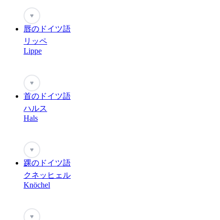
♥
唇のドイツ語
リッペ
Lippe
♥
首のドイツ語
ハルス
Hals
♥
踝のドイツ語
クネッヒェル
Knöchel
♥