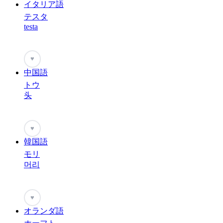
イタリア語
テスタ
testa
♥
中国語
トウ
头
♥
韓国語
モリ
머리
♥
オランダ語