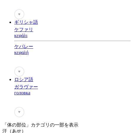
♥
ギリシャ語
ケファリ
κεφάλι
ケパレー
κεφαλή
♥
ロシア語
ガラヴァー
головка
♥
「体の部位」カテゴリの一部を表示
汗（あせ）