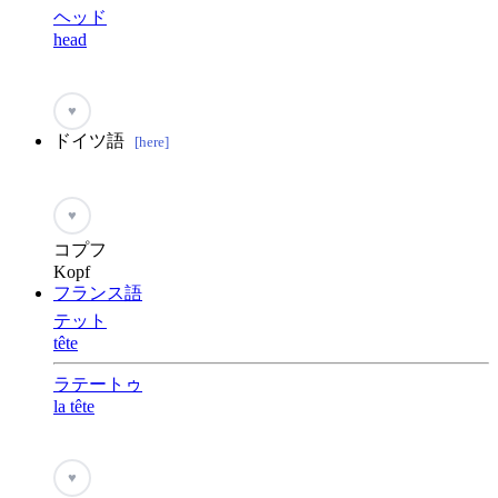
ヘッド
head
♥
ドイツ語
[here]
♥
コプフ
Kopf
フランス語
テット
tête
ラテートゥ
la tête
♥