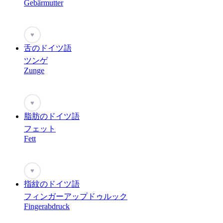
Gebärmutter
♥
舌のドイツ語
ツンゲ
Zunge
♥
脂肪のドイツ語
フェット
Fett
♥
指紋のドイツ語
フィンガーアップドゥルック
Fingerabdruck