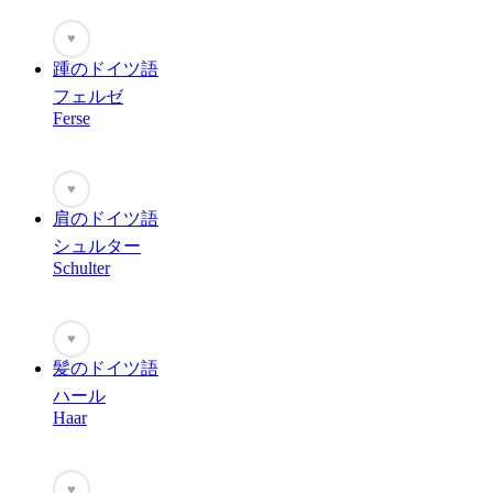
♥
踵のドイツ語
フェルゼ
Ferse
♥
肩のドイツ語
シュルター
Schulter
♥
髪のドイツ語
ハール
Haar
♥