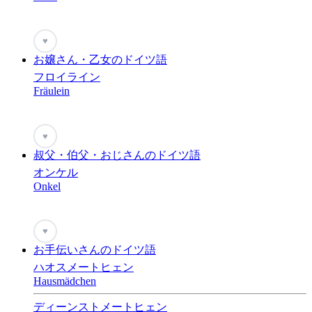
♥
お嬢さん・乙女のドイツ語
フロイライン
Fräulein
♥
叔父・伯父・おじさんのドイツ語
オンケル
Onkel
♥
お手伝いさんのドイツ語
ハオスメートヒェン
Hausmädchen
ディーンストメートヒェン