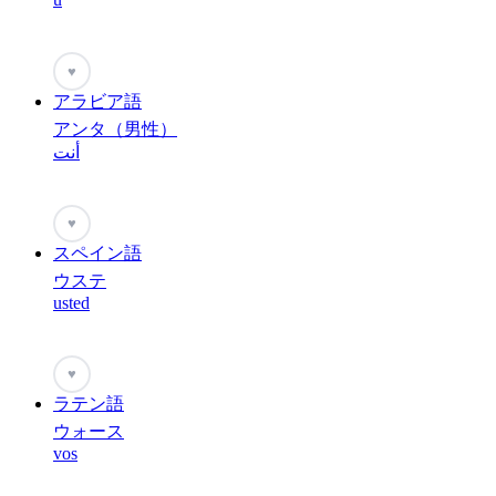
♥
アラビア語
アンタ（男性）
أنت
♥
スペイン語
ウステ
usted
♥
ラテン語
ウォース
vos