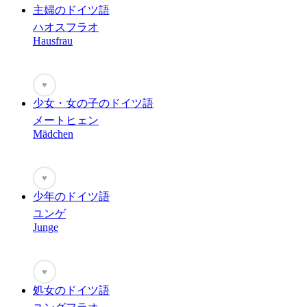
主婦のドイツ語
ハオスフラオ
Hausfrau
♥
少女・女の子のドイツ語
メートヒェン
Mädchen
♥
少年のドイツ語
ユンゲ
Junge
♥
処女のドイツ語