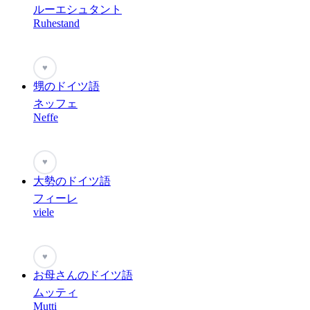
ルーエシュタント
Ruhestand
♥
甥のドイツ語
ネッフェ
Neffe
♥
大勢のドイツ語
フィーレ
viele
♥
お母さんのドイツ語
ムッティ
Mutti