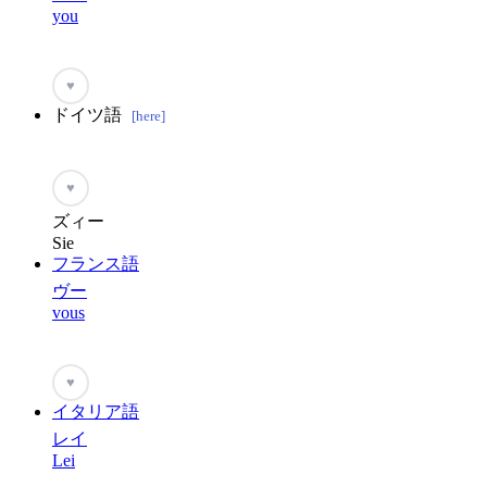
you
♥
ドイツ語
[here]
♥
ズィー
Sie
フランス語
ヴー
vous
♥
イタリア語
レイ
Lei