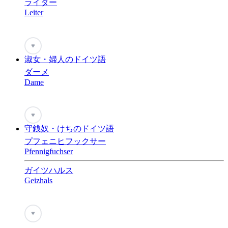
ライター
Leiter
♥
淑女・婦人のドイツ語
ダーメ
Dame
♥
守銭奴・けちのドイツ語
プフェニヒフックサー
Pfennigfuchser
ガイツハルス
Geizhals
♥