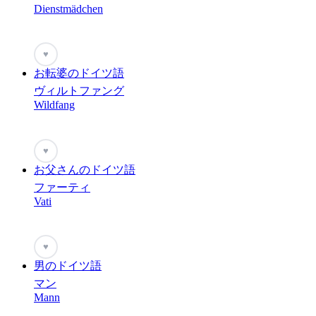
Dienstmädchen
♥
お転婆のドイツ語
ヴィルトファング
Wildfang
♥
お父さんのドイツ語
ファーティ
Vati
♥
男のドイツ語
マン
Mann