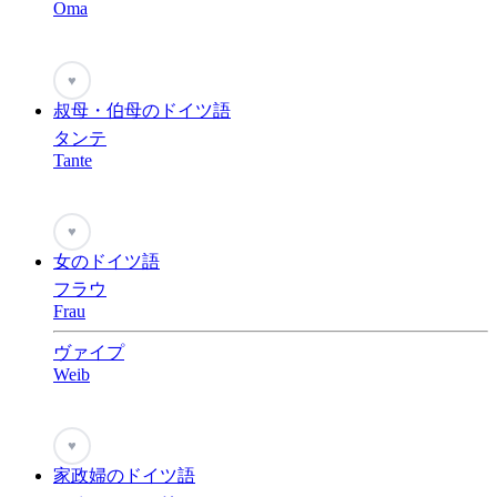
Oma
♥
叔母・伯母のドイツ語
タンテ
Tante
♥
女のドイツ語
フラウ
Frau
ヴァイプ
Weib
♥
家政婦のドイツ語