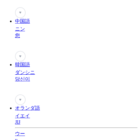
♥
中国語
ニン
您
♥
韓国語
ダンシニ
당신이
♥
オランダ語
イエイ
JIJ
ウー
u