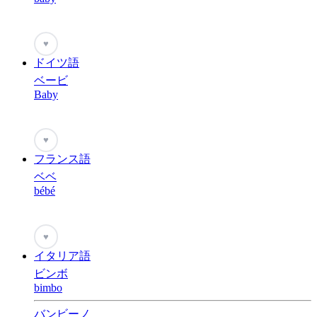
♥
ドイツ語
ベービ
Baby
♥
フランス語
ベベ
bébé
♥
イタリア語
ビンボ
bimbo
バンビーノ