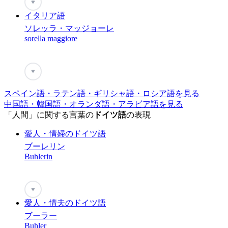
♥
イタリア語
ソレッラ・マッジョーレ
sorella maggiore
♥
スペイン語・ラテン語・ギリシャ語・ロシア語を見る
中国語・韓国語・オランダ語・アラビア語を見る
「人間」に関する言葉の
ドイツ語
の表現
愛人・情婦のドイツ語
ブーレリン
Buhlerin
♥
愛人・情夫のドイツ語
ブーラー
Buhler