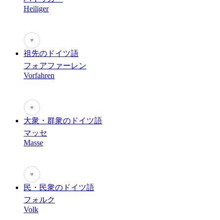
Heiliger
♥
祖先のドイツ語
フォアファーレン
Vorfahren
♥
大衆・群衆のドイツ語
マッセ
Masse
♥
民・民衆のドイツ語
フォルク
Volk