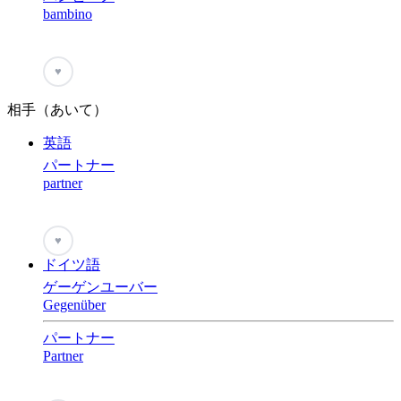
bambino
♥
相手（あいて）
英語
パートナー
partner
♥
ドイツ語
ゲーゲンユーバー
Gegenüber
パートナー
Partner