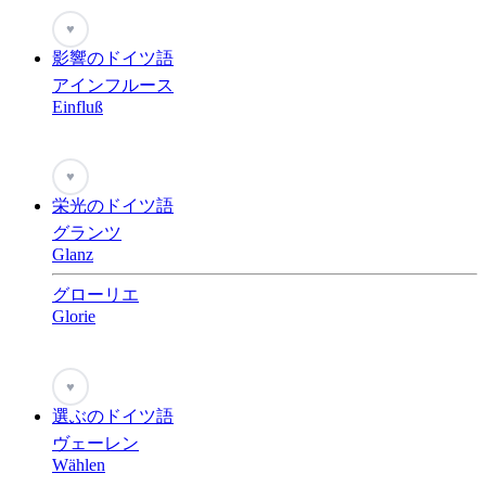
♥
影響のドイツ語
アインフルース
Einfluß
♥
栄光のドイツ語
グランツ
Glanz
グローリエ
Glorie
♥
選ぶのドイツ語
ヴェーレン
Wählen