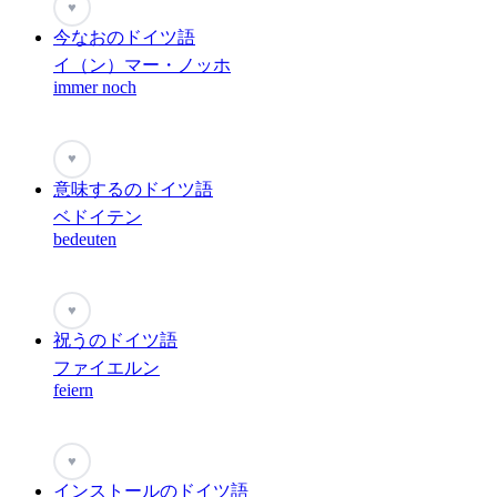
♥
今なおのドイツ語
イ（ン）マー・ノッホ
immer noch
♥
意味するのドイツ語
ベドイテン
bedeuten
♥
祝うのドイツ語
ファイエルン
feiern
♥
インストールのドイツ語