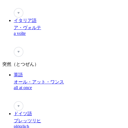
♥
イタリア語
ア・ヴォルテ
a volte
♥
突然（とつぜん）
英語
オール・アット・ワンス
all at once
♥
ドイツ語
プレッツリヒ
plötzlich