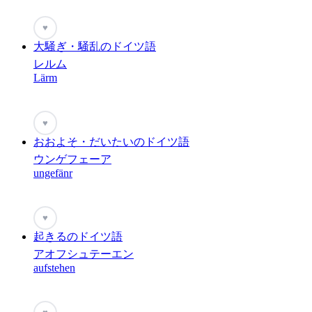
♥
大騒ぎ・騒乱のドイツ語
レルム
Lärm
♥
おおよそ・だいたいのドイツ語
ウンゲフェーア
ungefänr
♥
起きるのドイツ語
アオフシュテーエン
aufstehen