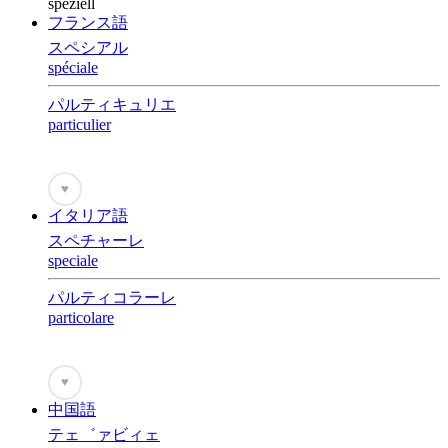
speziell
フランス語
スペシアル
spéciale
パルティキュリエ
particulier
♥
イタリア語
スペチャーレ
speciale
パルティコラーレ
particolare
♥
中国語
テェ゛ァビィェ