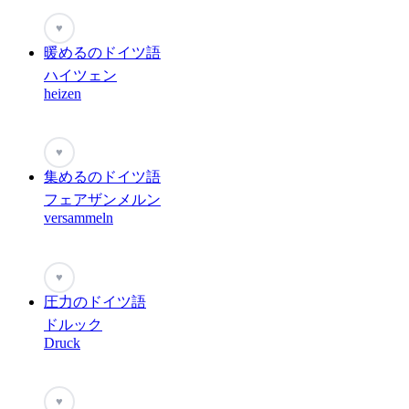
♥
暖めるのドイツ語
ハイツェン
heizen
♥
集めるのドイツ語
フェアザンメルン
versammeln
♥
圧力のドイツ語
ドルック
Druck
♥