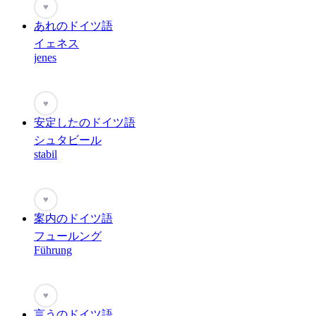
♥
あれのドイツ語
イェネス
jenes
♥
安定したのドイツ語
シュタビール
stabil
♥
案内のドイツ語
フュールング
Führung
♥
言うのドイツ語