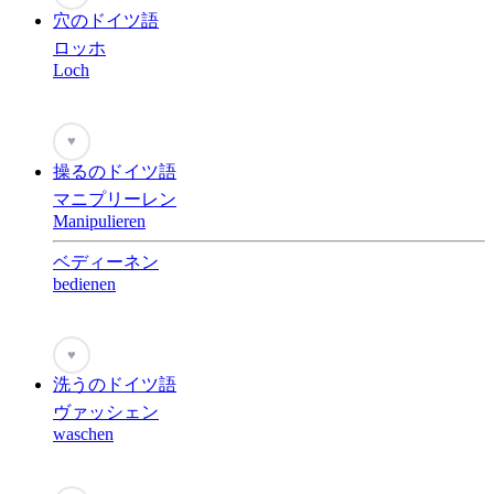
穴のドイツ語
ロッホ
Loch
♥
操るのドイツ語
マニプリーレン
Manipulieren
ベディーネン
bedienen
♥
洗うのドイツ語
ヴァッシェン
waschen