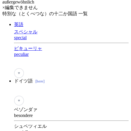
außergewöhnlich
×編集できません
特別な（とくべつな）の十二か国語 一覧
英語
スペシャル
special
ピキューリャ
peculiar
♥
ドイツ語
[here]
♥
ベゾンダァ
besondere
シュペツィエル