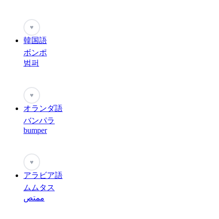
♥
韓国語
ボンポ
범퍼
♥
オランダ語
バンパラ
bumper
♥
アラビア語
ムムタス
ممتص