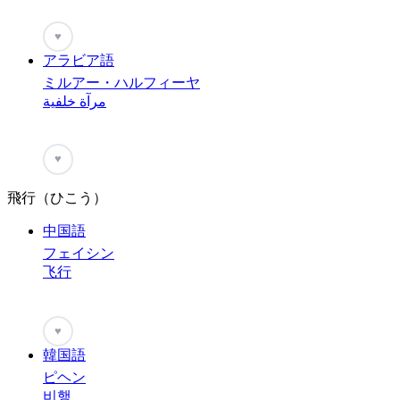
♥
アラビア語
ミルアー・ハルフィーヤ
مرآة خلفية
♥
飛行（ひこう）
中国語
フェイシン
飞行
♥
韓国語
ピヘン
비행