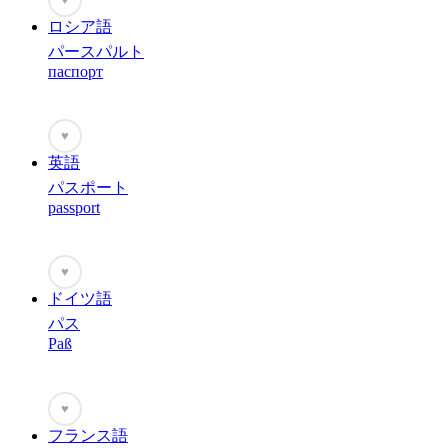
ロシア語
パースパルト
паспорт
♥
英語
パスポート
passport
♥
ドイツ語
パス
Paß
♥
フランス語