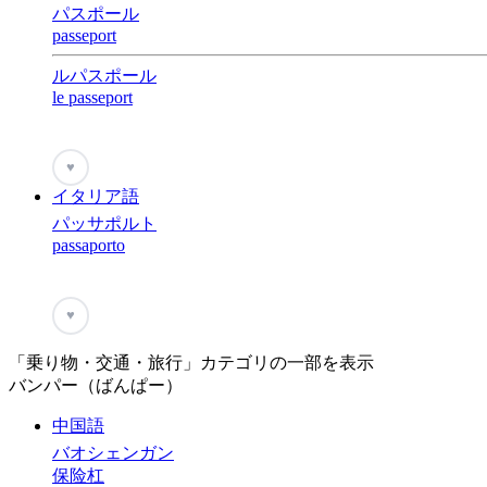
パスポール
passeport
ルパスポール
le passeport
♥
イタリア語
パッサポルト
passaporto
♥
「乗り物・交通・旅行」カテゴリの一部を表示
バンパー（ばんぱー）
中国語
バオシェンガン
保险杠