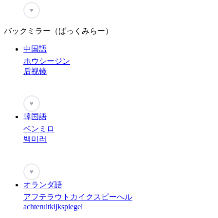
♥
バックミラー（ばっくみらー）
中国語
ホウシージン
后视镜
♥
韓国語
ベンミロ
백미러
♥
オランダ語
アフテラウトカイクスピーへル
achteruitkijkspiegel