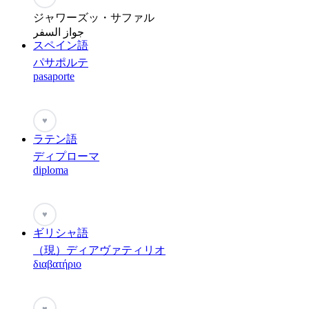
ジャワーズッ・サファル
جواز السفر
スペイン語
パサポルテ
pasaporte
♥
ラテン語
ディプローマ
diploma
♥
ギリシャ語
（現）ディアヴァティリオ
διαβατήριο
♥