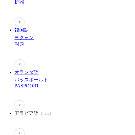
护照
♥
韓国語
ヨクォン
여권
♥
オランダ語
パッスポールト
PASPOORT
♥
アラビア語
[here]
♥