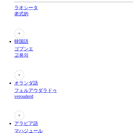
ラオシータ
老式的
♥
韓国語
ゴプンエ
고풍의
♥
オランダ語
フェルアウダラドゥ
verouderd
♥
アラビア語
マハジュール