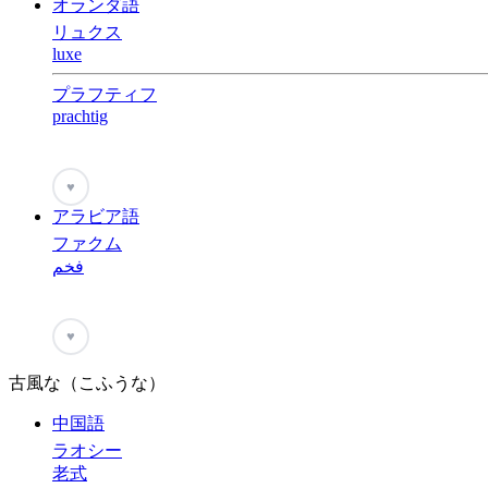
オランダ語
リュクス
luxe
プラフティフ
prachtig
♥
アラビア語
ファクム
فخم
♥
古風な（こふうな）
中国語
ラオシー
老式