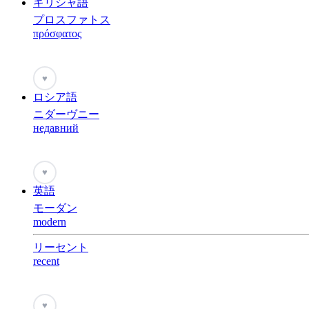
ギリシャ語
プロスファトス
πρόσφατος
♥
ロシア語
ニダーヴニー
недавний
♥
英語
モーダン
modern
リーセント
recent
♥