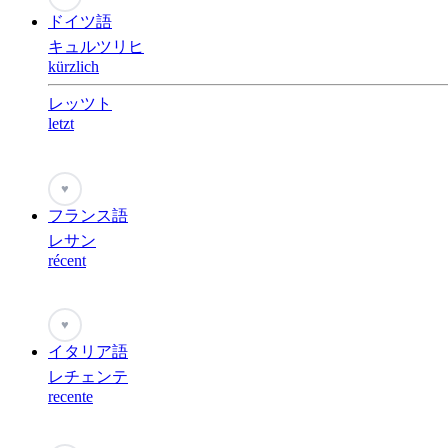
ドイツ語
キュルツリヒ
kürzlich
レッツト
letzt
♥
フランス語
レサン
récent
♥
イタリア語
レチェンテ
recente