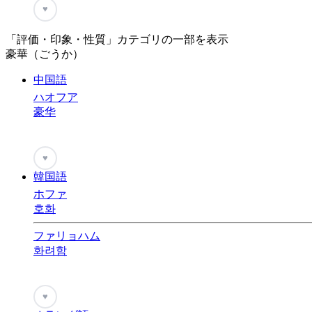
♥
「評価・印象・性質」カテゴリの一部を表示
豪華（ごうか）
中国語
ハオフア
豪华
♥
韓国語
ホファ
호화
ファリョハム
화려함
♥