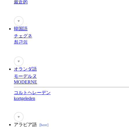
最近的
♥
韓国語
チェグネ
최근의
♥
オランダ語
モーデルヌ
MODERNE
コルトヘレーデン
kortgeleden
♥
アラビア語
[here]